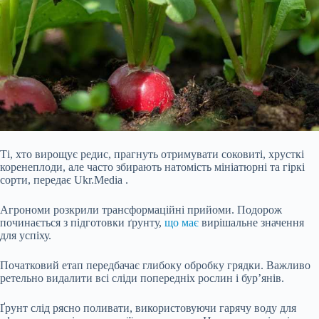
Ті, хто вирощує редис, прагнуть отримувати соковиті, хрусткі
коренеплоди, але часто збирають натомість мініатюрні та гіркі
сорти, передає Ukr.Media .
Агрономи розкрили трансформаційні прийоми. Подорож
починається з підготовки ґрунту,
що має
вирішальне значення
для успіху.
Початковий етап передбачає глибоку обробку грядки. Важливо
ретельно видалити всі сліди попередніх рослин і бур’янів.
Ґрунт слід рясно поливати, використовуючи гарячу воду для