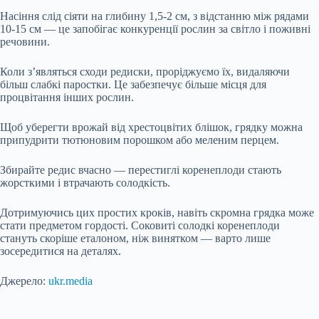
Насіння слід сіяти на глибину 1,5-2 см, з відстанню між рядами
10-15 см — це запобігає конкуренції рослин за світло і поживні
речовини.
Коли з’являться сходи редиски, проріджуємо їх, видаляючи
більш слабкі паростки. Це забезпечує більше місця для
процвітання інших рослин.
Щоб уберегти врожай від хрестоцвітих блішок, грядку можна
припудрити тютюновим порошком або меленим перцем.
Збирайте редис вчасно — перестиглі коренеплоди стають
жорсткими і втрачають солодкість.
Дотримуючись цих простих кроків, навіть скромна грядка може
стати предметом гордості. Соковиті солодкі коренеплоди
стануть скоріше еталоном, ніж винятком — варто лише
зосередитися на деталях.
Джерело:
ukr.media
Submit Rating
Rate this item: