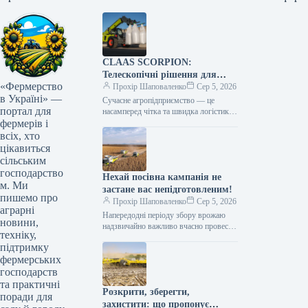
CLAAS SCORPION:
Телескопічні рішення для
«Фермерство
ефективного агрологістичного
Прохір Шаповаленко
Сер 5, 2026
в Україні» —
менеджменту
Сучасне агропідприємство — це
портал для
насамперед чітка та швидка логістика.
фермерів і
Будь то заготівля кормів, перевалка
тисяч тонн зерна, робота з
всіх, хто
біогазовими…
цікавиться
сільським
господарство
Нехай посівна кампанія не
м. Ми
застане вас непідготовленим!
пишемо про
Прохір Шаповаленко
Сер 5, 2026
аграрні
Напередодні періоду збору врожаю
новини,
надзвичайно важливо вчасно провести
техніку,
огляд комбайна та заздалегідь
підтримку
виконати всі процедури планового
фермерських
технічного
обслуговування.Оптимальним
господарств
вибором є…
та практичні
Розкрити, зберегти,
поради для
захистити: що пропонує