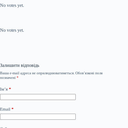
No votes yet.
Submit Rating
Rate this item:
No votes yet.
Залишити відповідь
Ваша e-mail адреса не оприлюднюватиметься.
Обов’язкові поля
позначені
*
Ім’я
*
Email
*