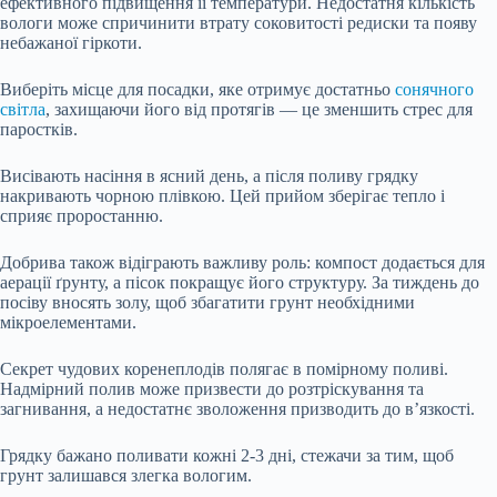
ефективного підвищення її температури.
Недостатня кількість
вологи може спричинити втрату соковитості редиски та появу
небажаної гіркоти.
Виберіть місце для посадки, яке отримує достатньо
сонячного
світла
, захищаючи його від протягів — це зменшить стрес для
паростків.
Висівають насіння в ясний день, а після поливу грядку
накривають чорною плівкою. Цей прийом зберігає тепло і
сприяє проростанню.
Добрива також відіграють важливу роль: компост додається для
аерації ґрунту, а пісок покращує його структуру. За тиждень до
посіву вносять золу, щоб збагатити грунт необхідними
мікроелементами.
Секрет чудових коренеплодів полягає в помірному поливі.
Надмірний полив може призвести до розтріскування та
загнивання, а недостатнє зволоження призводить до в’язкості.
Грядку бажано поливати кожні 2-3 дні, стежачи за тим, щоб
грунт залишався злегка вологим.