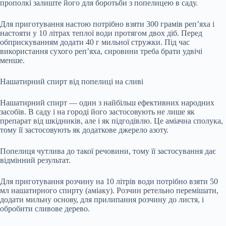
прополкі залиште його для боротьби з попелицею в саду.
Для приготування настою потрібно взяти 300 грамів реп’яха і
настояти у 10 літрах теплої води протягом двох діб. Перед
обприскуванням додати 40 г мильної стружки. Під час
використання сухого реп’яха, сировини треба брати удвічі
менше.
Нашатирний спирт від попелиці на сливі
Нашатирний спирт — один з найбільш ефективних народних
засобів. В саду і на городі його застосовують не лише як
препарат від шкідників, але і як підгодівлю. Це аміачна сполука,
тому її застосовують як додаткове джерело азоту.
Попелиця чутлива до такої речовини, тому її застосування дає
відмінний результат.
Для приготування розчину на 10 літрів води потрібно взяти 50
мл нашатирного спирту (аміаку). Розчин ретельно перемішати,
додати мильну основу, для прилипання розчину до листя, і
обробити сливове дерево.