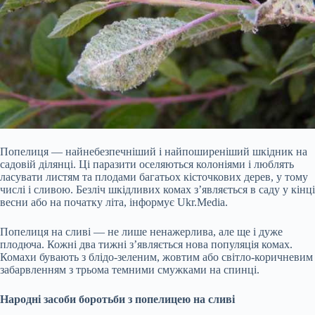
Попелиця — найнебезпечніший і найпоширеніший шкідник на
садовій ділянці. Ці паразити оселяються колоніями і люблять
ласувати листям та плодами багатьох кісточкових дерев, у тому
числі і сливою. Безліч шкідливих комах з’являється в саду у кінці
весни або на початку літа, інформує Ukr.Media.
Попелиця на сливі — не лише ненажерлива, але ще і дуже
плодюча. Кожні два тижні з’являється нова популяція комах.
Комахи бувають з блідо-зеленим, жовтим або світло-коричневим
забарвленням з трьома темними смужками на спинці.
Народні засоби боротьби з попелицею на сливі