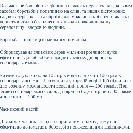
Все частіше більшість садівників надають перевагу натуральним
засобам боротьби з попелицею на сливі та інших кісточкових
садових деревах. Така обробка дає можливість зберегти якість і
користь врожаю без нанесення шкоди навколишньому
середовищу і здоров’ю людини.
Боротьба з попелицею мильним розчином
Обприскування сливових дерев мильним розчином дуже
ефективне. Для обробки підходить зелене, дігтярне або
господарське мило.
Розчин готують так: на 10 літрів води слід взяти 100 грамів
господарського мила і розчинити у гарячій воді. Щоб підсилити
дію розчину, можна додати деревний попіл — 200 грамів. При
заміні господарського мила, дігтярного буде потрібно 300 грамів,
а зеленого — 250 мл.
Часниковий настій
Для комах часник володіє неприємним запахом, тому він
ефективно допомагає в боротьбі з ненажерливими шкідниками.