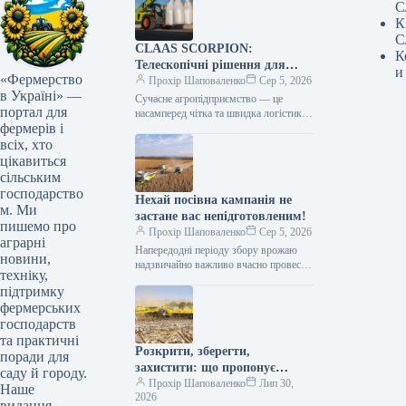
С
К
С
CLAAS SCORPION:
К
Телескопічні рішення для
и
«Фермерство
ефективного агрологістичного
Прохір Шаповаленко
Сер 5, 2026
в Україні» —
менеджменту
Сучасне агропідприємство — це
портал для
насамперед чітка та швидка логістика.
фермерів і
Будь то заготівля кормів, перевалка
тисяч тонн зерна, робота з
всіх, хто
біогазовими…
цікавиться
сільським
господарство
Нехай посівна кампанія не
м. Ми
застане вас непідготовленим!
пишемо про
Прохір Шаповаленко
Сер 5, 2026
аграрні
Напередодні періоду збору врожаю
новини,
надзвичайно важливо вчасно провести
техніку,
огляд комбайна та заздалегідь
підтримку
виконати всі процедури планового
фермерських
технічного
обслуговування.Оптимальним
господарств
вибором є…
та практичні
Розкрити, зберегти,
поради для
захистити: що пропонує
саду й городу.
обробка рослинних залишків
Прохір Шаповаленко
Лип 30,
Наше
2026
котками BEDNAR TILLCUT
видання