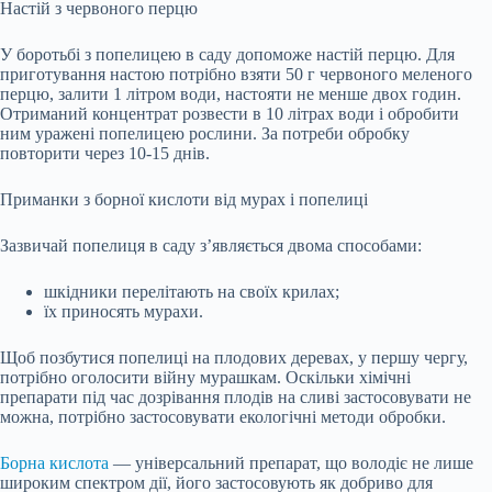
Настій з червоного перцю
У боротьбі з попелицею в саду допоможе настій перцю. Для
приготування настою потрібно взяти 50 г червоного меленого
перцю, залити 1 літром води, настояти не менше двох годин.
Отриманий концентрат розвести в 10 літрах води і обробити
ним уражені попелицею рослини. За потреби обробку
повторити через 10-15 днів.
Приманки з борної кислоти від мурах і попелиці
Зазвичай попелиця в саду з’являється двома способами:
шкідники перелітають на своїх крилах;
їх приносять мурахи.
Щоб позбутися попелиці на плодових деревах, у першу чергу,
потрібно оголосити війну мурашкам. Оскільки хімічні
препарати під час дозрівання плодів на сливі застосовувати не
можна, потрібно застосовувати екологічні методи обробки.
Борна кислота
— універсальний препарат, що володіє не лише
широким спектром дії, його застосовують як добриво для