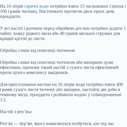
На 10 літрів
гарячої води
потрібно взяти 15 часникових стрілок і
100 грамів часнику. Настоювати протягом двох-трьох днів,
процідити.
У всі настої і розчини перед обробкою рослин потрібно додати 1
чайну ложку рідкого мила або 40 грамів мильної стружки для
кращої адгезії до листя.
Обробка сливи від попелиці тютюном
Обробка сливи від попелиці тютюном або махоркою дуже
ефективна, причому такий настій з сухого листя ефективний
проти цілого комплексу шкідників.
Для приготування настою на 10 літрів води потрібно взяти 400
грамів сухого листя тютюну або махорки, настояти дві доби в
темному місці, процідити і розбавити водою у співвідношенні
1:2.
Настій з реп’яха
Реп’ях — бур’ян, якого намагаються позбутися, але під час