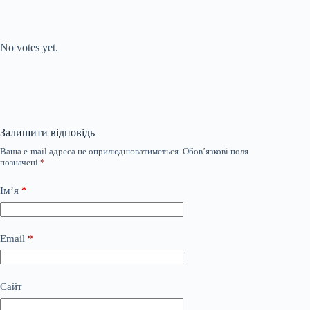
Submit Rating
Rate this item:
No votes yet.
Залишити відповідь
Ваша e-mail адреса не оприлюднюватиметься.
Обов’язкові поля
позначені
*
Ім’я
*
Email
*
Сайт