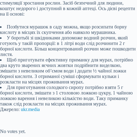
стимуляції зростання рослин. Засіб безпечний для людини,
коштує недорого і доступний в кожній аптеці. Ось дієві рецепти
на її основі:
Позбутися мурашок в саду можна, якщо розсипати борну
кислоту в місцях їх скупчення або навколо мурашника.
У боротьбі зі шкідниками допоможе водний розчин, який
готують у такій пропорції: в 1 літрі води слід розчинити 2 г
борної кислоти. Більш концентрований розчин може пошкодити
листя.
Щоб приготувати ефективну приманку для мурах, потрібно
два круто зварених яєчних жовтки подрібнити виделкою,
змішати з невеликим об’ємом води і додати ½ чайної ложки
борної кислоти. З отриманої суміші сформувати кульки і
розкласти на місцях проживання мурах.
Для приготування солодкого сиропу потрібно взяти 5 г
борної кислоти, змішати з 1 столовою ложкою цукру, 1 чайною
ложкою варення і невеликою кількістю води. Таку приманку
також слід розкласти на місцях проживання мурах.
Джерело:
ukr.media
Submit Rating
Rate this item:
No votes yet.