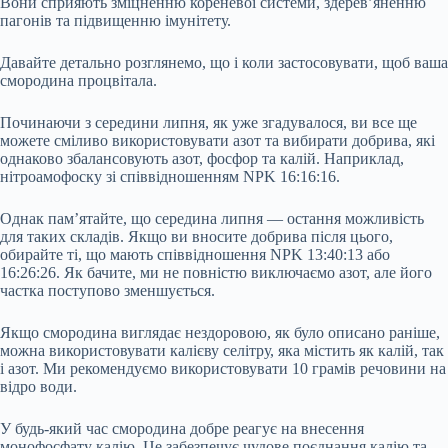
Вони сприяють зміцненню кореневої системи, здерев’яненню
пагонів та підвищенню імунітету.
Давайте детально розглянемо, що і коли застосовувати, щоб ваша
смородина процвітала.
Починаючи з середини липня, як уже згадувалося, ви все ще
можете сміливо використовувати азот та вибирати добрива, які
однаково збалансовують азот, фосфор та калій. Наприклад,
нітроамофоску зі співвідношенням NPK 16:16:16.
Однак пам’ятайте, що середина липня — остання можливість
для таких складів. Якщо ви вносите добрива після цього,
обирайте ті, що мають співвідношення NPK 13:40:13 або
16:26:26. Як бачите, ми не повністю виключаємо азот, але його
частка поступово зменшується.
Якщо смородина виглядає нездоровою, як було описано раніше,
можна використовувати калієву селітру, яка містить як калій, так
і азот. Ми рекомендуємо використовувати 10 грамів речовини на
відро води.
У будь-який час смородина добре реагує на внесення
монофосфату калію. Це забезпечує чудове поєднання калію та