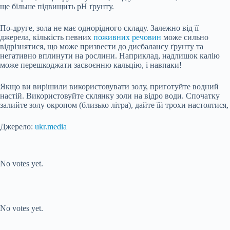
ще більше підвищить pH ґрунту.
По-друге, зола не має однорідного складу. Залежно від її
джерела, кількість певних
поживних речовин
може сильно
відрізнятися, що може призвести до дисбалансу ґрунту та
негативно вплинути на рослини. Наприклад, надлишок калію
може перешкоджати засвоєнню кальцію, і навпаки!
Якщо ви вирішили використовувати золу, приготуйте водний
настій. Використовуйте склянку золи на відро води. Спочатку
залийте золу окропом (близько літра), дайте їй трохи настоятися,
Джерело:
ukr.media
Submit Rating
Rate this item:
No votes yet.
Submit Rating
Rate this item:
No votes yet.