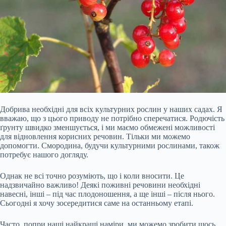
Добрива необхідні для всіх культурних рослин у наших садах. Я
вважаю, що з цього приводу не потрібно сперечатися. Родючість
ґрунту швидко зменшується, і ми маємо обмежені можливості
для відновлення корисних речовин. Тільки ми можемо
допомогти. Смородина, будучи культурними рослинами, також
потребує нашого догляду.
Однак не всі точно розуміють, що і коли вносити. Це
надзвичайно важливо! Деякі поживні речовини необхідні
навесні, інші – під час плодоношення, а ще інші – після нього.
Сьогодні я
хочу зосередитися саме на останньому етапі.
Часто, попри наші найкращі наміри, ми можемо зробити щось