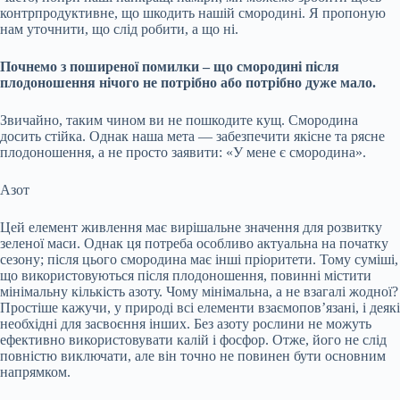
контрпродуктивне, що шкодить нашій смородині. Я пропоную
нам уточнити, що слід робити, а що ні.
Почнемо з поширеної помилки – що смородині після
плодоношення нічого не потрібно або потрібно дуже мало.
Звичайно, таким чином ви не пошкодите кущ. Смородина
досить стійка. Однак наша мета — забезпечити якісне та рясне
плодоношення, а не просто заявити: «У мене є смородина».
Азот
Цей елемент живлення має вирішальне значення для розвитку
зеленої маси. Однак ця потреба особливо актуальна на початку
сезону; після цього смородина має інші пріоритети. Тому суміші,
що використовуються після плодоношення, повинні містити
мінімальну кількість азоту. Чому мінімальна, а не взагалі жодної?
Простіше кажучи, у природі всі елементи взаємопов’язані, і деякі
необхідні для засвоєння інших. Без азоту рослини не можуть
ефективно використовувати калій і фосфор. Отже, його не слід
повністю виключати, але він точно не повинен бути основним
напрямком.