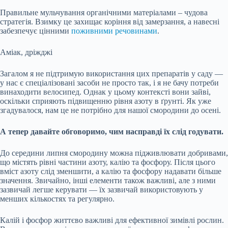
Правильне мульчування органічними матеріалами – чудова
стратегія. Взимку це захищає коріння від замерзання, а навесні
забезпечує цінними
поживними речовинами
.
Аміак, дріжджі
Загалом я не підтримую використання цих препаратів у саду —
у нас є спеціалізовані засоби не просто так, і я не бачу потреби
винаходити велосипед. Однак у цьому контексті вони зайві,
оскільки сприяють підвищенню рівня азоту в ґрунті. Як уже
згадувалося, нам це не потрібно для нашої смородини до осені.
А тепер давайте обговоримо, чим насправді їх слід годувати.
До середини липня смородину можна підживлювати добривами,
що містять рівні частини азоту, калію та фосфору. Після цього
вміст азоту слід зменшити, а калію та фосфору надавати більше
значення. Звичайно, інші елементи також важливі, але з ними
зазвичай легше керувати — їх зазвичай використовують у
менших кількостях та регулярно.
Калій і фосфор життєво важливі для ефективної зимівлі рослин.