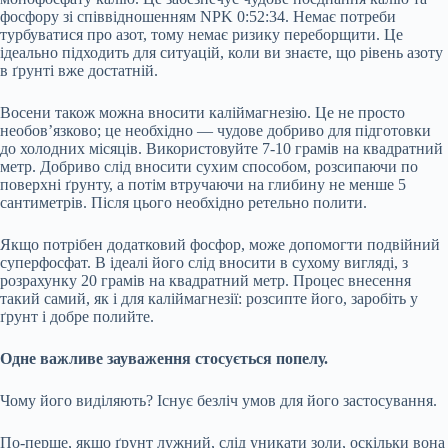
фосфору зі співвідношенням NPK 0:52:34. Немає потреби
турбуватися про азот, тому немає ризику переборщити. Це
ідеально підходить для ситуацій, коли ви знаєте, що рівень азоту
в ґрунті вже достатній.
Восени також можна вносити каліймагнезію. Це не просто
необов’язково; це необхідно — чудове добриво для підготовки
до холодних місяців. Використовуйте 7-10 грамів на квадратний
метр. Добриво слід вносити сухим способом, розсипаючи по
поверхні ґрунту, а потім втручаючи на глибину не менше 5
сантиметрів. Після цього необхідно ретельно полити.
Якщо потрібен додатковий фосфор, може допомогти подвійний
суперфосфат. В ідеалі його слід вносити в сухому вигляді, з
розрахунку 20 грамів на квадратний метр. Процес внесення
такий самий, як і для каліймагнезії: розсипте його, заробіть у
ґрунт і добре полийте.
Одне важливе зауваження стосується попелу.
Чому його виділяють? Існує безліч умов для його застосування.
По-перше, якщо ґрунт лужний, слід уникати золи, оскільки вона