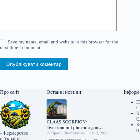
Save my name, email and website in this browser for the
next time I comment.
Опублікувати коментар
Про сайт
Останні новини
Інформ
П
С
К
С
CLAAS SCORPION:
К
Телескопічні рішення для
и
«Фермерство
ефективного агрологістичного
Прохір Шаповаленко
Сер 5, 2026
в Україні» —
менеджменту
Сучасне агропідприємство — це