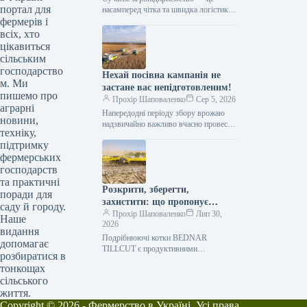
портал для
насамперед чітка та швидка логістика.
фермерів і
Будь то заготівля кормів, перевалка
тисяч тонн зерна, робота з
всіх, хто
біогазовими…
цікавиться
сільським
господарство
Нехай посівна кампанія не
м. Ми
застане вас непідготовленим!
пишемо про
Прохір Шаповаленко
Сер 5, 2026
аграрні
Напередодні періоду збору врожаю
новини,
надзвичайно важливо вчасно провести
техніку,
огляд комбайна та заздалегідь
підтримку
виконати всі процедури планового
фермерських
технічного
обслуговування.Оптимальним
господарств
вибором є…
та практичні
Розкрити, зберегти,
поради для
захистити: що пропонує
саду й городу.
обробка рослинних залишків
Прохір Шаповаленко
Лип 30,
Наше
2026
котками BEDNAR TILLCUT
видання
Подрібнюючі котки BEDNAR
допомагає
TILLCUT є продуктивними
розбиратися в
машинами, призначеними для
тонкощах
механічної обробки рослинних
сільського
залишків, покривних культур та
життя.
падалиці. Їхня суть полягає…
Copyright © 2026 - Фермерство в Україні. Усі права