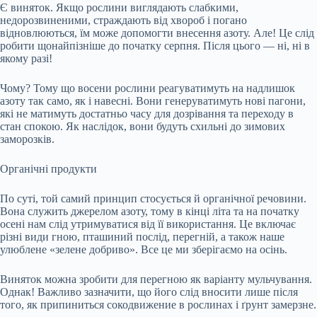
Є виняток. Якщо рослини виглядають слабкими,
недорозвиненими, страждають від хвороб і погано
відновлюються, їм може допомогти внесення азоту. Але! Це слід
робити щонайпізніше до початку серпня. Після цього — ні, ні в
якому разі!
Чому? Тому що восени рослини реагуватимуть на надлишок
азоту так само, як і навесні. Вони генеруватимуть нові пагони,
які не матимуть достатньо часу для дозрівання та переходу в
стан спокою. Як наслідок, вони будуть схильні до зимових
заморозків.
Органічні продукти
По суті, той самий принцип стосується й органічної речовини.
Вона служить джерелом азоту, тому в кінці літа та на початку
осені нам слід утримуватися від її використання. Це включає
різні види гною, пташиний послід, перегній, а також наше
улюблене «зелене добриво». Все це ми зберігаємо на осінь.
Виняток можна зробити для перегною як варіанту мульчування.
Однак! Важливо зазначити, що його слід вносити лише після
того, як припиниться сокодвижение в рослинах і ґрунт замерзне.