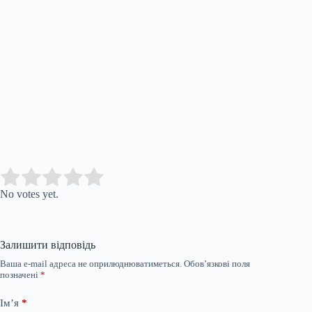
Submit Rating
Rate this item:
No votes yet.
Залишити відповідь
Ваша e-mail адреса не оприлюднюватиметься.
Обов’язкові поля
позначені
*
Ім’я
*