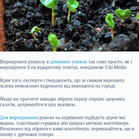
Вирощувати рукколу в
домашніх умовах
так само просто, як і
вирощувати її на відкритому повітрі, повідомляє Ukr.Media .
Крім того, експерти стверджують, що за смаком вирощену
зелень неможливо відрізнити від вирощеної на городі.
Якщо ви прагнете швидко зібрати першу порцію здорових
салатів, дотримуйтеся цих вказівок.
Для вирощування
руколи на підвіконні підійдуть дерев’яні
ящики, пластикові горщики або широкі квіткові контейнери.
Незалежно від обраного вами контейнера, переконайтеся, що в
ньому є дренажні отвори.