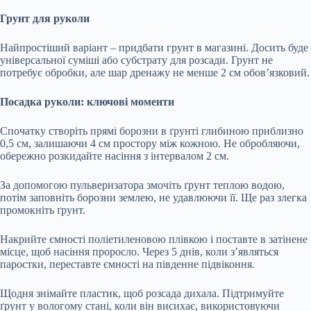
Грунт для руколи
Найпростіший варіант – придбати грунт в магазині. Досить буде
універсальної суміші або субстрату для розсади. Грунт не
потребує обробки, але шар дренажу не менше 2 см обов’язковий.
Посадка руколи: ключові моменти
Спочатку створіть прямі борозни в ґрунті глибиною приблизно
0,5 см, залишаючи 4 см простору між кожною. Не обробляючи,
обережно розкидайте насіння з інтервалом 2 см.
За допомогою пульверизатора змочіть ґрунт теплою водою,
потім заповніть борозни землею, не удавлюючи її. Ще раз злегка
промокніть ґрунт.
Накрийте ємності поліетиленовою плівкою і поставте в затінене
місце, щоб насіння проросло. Через 5 днів, коли з’являться
паростки, переставте ємності на південне підвіконня.
Щодня знімайте пластик, щоб розсада дихала. Підтримуйте
ґрунт у вологому стані, коли він висихає, використовуючи