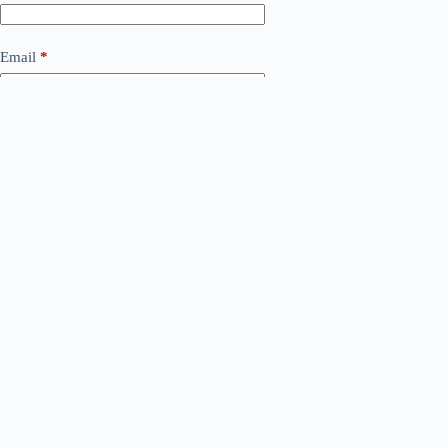
Email
*
Сайт
Додати коментар
*
Save my name, email and website in this browser for the
next time I comment.