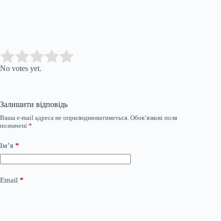
Submit Rating
Rate this item:
No votes yet.
Залишити відповідь
Ваша e-mail адреса не оприлюднюватиметься.
Обов’язкові поля
позначені
*
Ім’я
*
Email
*
Сайт