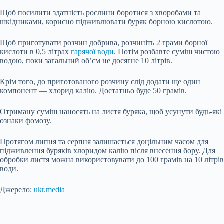
Щоб посилити здатність рослини боротися з хворобами та
шкідниками, корисно підживлювати буряк борною кислотою.
Щоб приготувати розчин добрива, розчиніть 2 грами борної
кислоти в 0,5 літрах
гарячої води
. Потім розбавте суміш чистою
водою, поки загальний об’єм не досягне 10 літрів.
Крім того, до приготованого розчину слід додати ще один
компонент — хлорид калію. Достатньо буде 50 грамів.
Отриману суміш наносять на листя буряка, щоб усунути будь-які
ознаки фомозу.
Протягом липня та серпня залишається доцільним часом для
підживлення буряків хлоридом калію після внесення бору. Для
обробки листя можна використовувати до 100 грамів на 10 літрів
води.
Джерело:
ukr.media