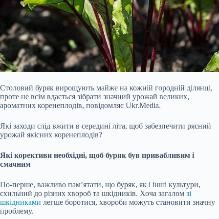
Столовий буряк вирощують майже на кожній городній ділянці,
проте не всім вдається зібрати значний урожай великих,
ароматних коренеплодів, повідомляє Ukr.Media.
Які заходи слід вжити в середині літа, щоб забезпечити рясний
урожай якісних коренеплодів?
Які корективи необхідні, щоб буряк був привабливим і
смачним
По-перше, важливо пам’ятати, що буряк, як і інші культури,
схильний до різних хвороб та шкідників. Хоча загалом
зі
шкідниками
легше боротися, хвороби можуть становити значну
проблему.