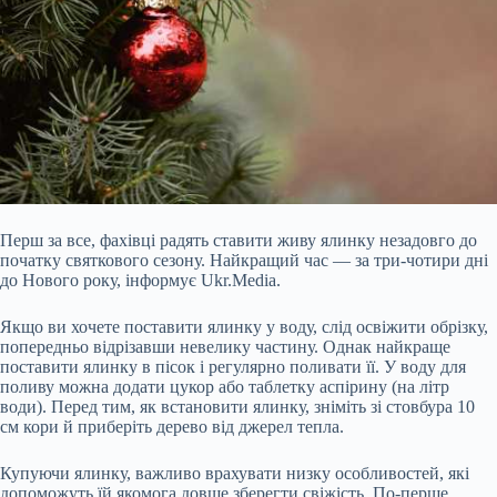
Перш за все, фахівці радять ставити живу ялинку незадовго до
початку святкового сезону. Найкращий час — за три-чотири дні
до Нового року, інформує Ukr.Media.
Якщо ви хочете поставити ялинку у воду, слід освіжити обрізку,
попередньо відрізавши невелику частину. Однак найкраще
поставити ялинку в пісок і регулярно поливати її. У воду для
поливу можна додати цукор або таблетку аспірину (на літр
води). Перед тим, як встановити ялинку, зніміть зі стовбура 10
см кори й приберіть дерево від джерел
тепла.
Купуючи ялинку, важливо врахувати низку особливостей, які
допоможуть їй якомога довше зберегти свіжість. По-перше,