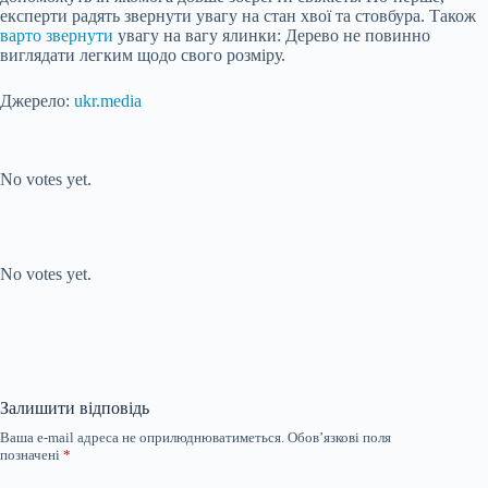
експерти радять звернути увагу на стан хвої та стовбура. Також
варто звернути
увагу на вагу ялинки: Дерево не повинно
виглядати легким щодо свого розміру.
Джерело:
ukr.media
Submit Rating
Rate this
item:
No votes yet.
Submit Rating
Rate this item:
No votes yet.
Залишити відповідь
Ваша e-mail адреса не оприлюднюватиметься.
Обов’язкові поля
позначені
*