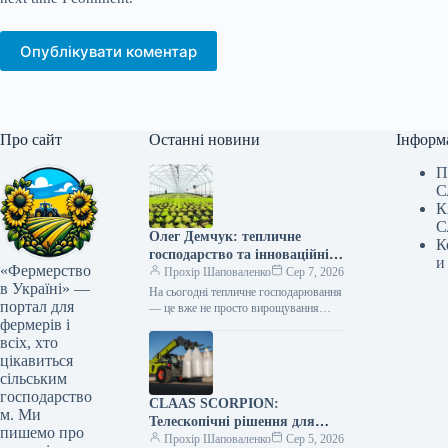
Опублікувати коментар
Про сайт
Останні новини
Інформ
П
С
К
С
Олег Демчук: тепличне
К
господарство та інноваційні
и
«Фермерство
центри в Україні
Прохір Шаповаленко
Сер 7, 2026
в Україні» —
На сьогодні тепличне господарювання
портал для
— це вже не просто вирощування
фермерів і
продукції, а й застосування сучасних
технологій та цифрових інструментів,
всіх, хто
що…
цікавиться
сільським
господарство
CLAAS SCORPION:
м. Ми
Телескопічні рішення для
пишемо про
ефективного агрологістичного
Прохір Шаповаленко
Сер 5, 2026