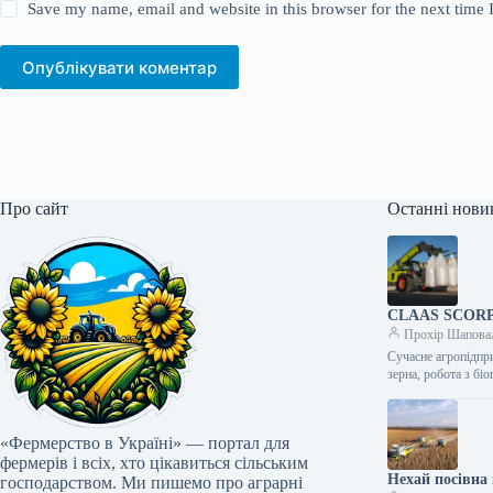
Save my name, email and website in this browser for the next time
Опублікувати коментар
Про сайт
Останні нови
CLAAS SCORPIO
Прохір Шапова
Сучасне агропідпри
зерна, робота з б
«Фермерство в Україні» — портал для
фермерів і всіх, хто цікавиться сільським
Нехай посівна 
господарством. Ми пишемо про аграрні