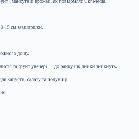
унт і майбутній врожай, як повідомляє Ukr.Media.
10-15 см завширшки.
кожного дощу.
листя та ґрунт увечері — до ранку шкідники зникнуть.
ля капусти, салату та полуниці.
ня.