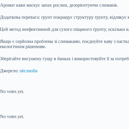
Аромат кави маскує запах рослин, дезорієнтуючи слимаків.
Додаткова перевага: ґрунт покращує структуру ґрунту, відлякує 
Цей метод неефективний для сухого піщаного ґрунту, оскільки ка
Якщо є серйозна проблема зі слимаками, поєднуйте каву з пастка
екологічним рішенням.
Зберігайте висушену гущу в банках і використовуйте її за потре
Джерело:
ukr.media
Submit Rating
Rate this item:
No votes yet.
Submit Rating
Rate this item:
No votes yet.