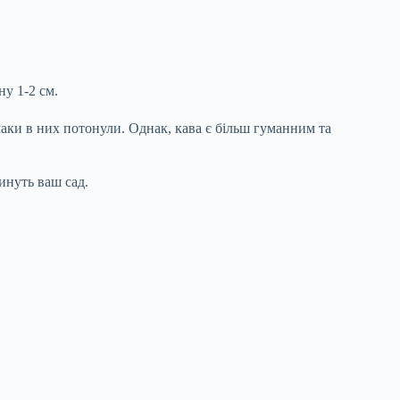
ну 1-2 см.
маки в них потонули. Однак, кава є більш гуманним та
инуть ваш сад.