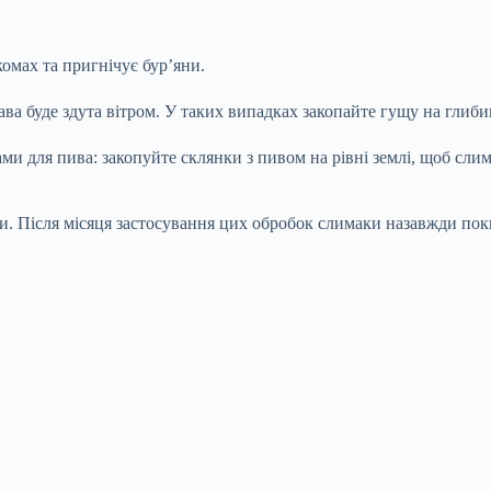
комах та пригнічує бур’яни.
ва буде здута вітром. У таких випадках закопайте гущу на глиби
ми для пива: закопуйте склянки з пивом на рівні землі, щоб сли
би. Після місяця застосування цих обробок слимаки назавжди пок