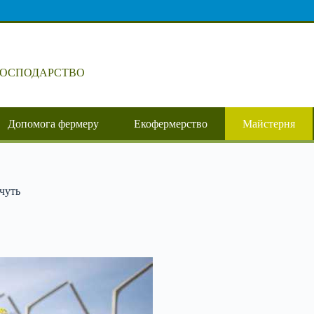
ГОСПОДАРСТВО
Допомога фермеру
Екофермерство
Майстерня
ечуть