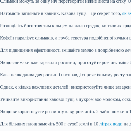
Слимаки можуть за одну ніч перетворити ніжне листя на сітку. 
Натомість загляньте в кавник. Кавова гуща – це секрет того,
як з
Розподіліть його товстим кільцем навколо грядок, квіткових гр
Кофеїн паралізує слимаків, а груба текстура подрібненої кульки
Для підвищення ефективності змішайте землю з подрібненою яє
Якщо слимаки вже заразили рослини, приготуйте розчин: змішайт
Кава нешкідлива для рослин і насправді сприяє їхньому росту за
Однак, є кілька важливих деталей: використовуйте лише заварену
Уникайте використання кавової гущі з цукром або молоком, оск
Якщо використовуєте розчинну каву, розчиніть 2 чайні ложки в 1
Для більших площ замочіть 500 г сухої землі в 10
літрах води
на д