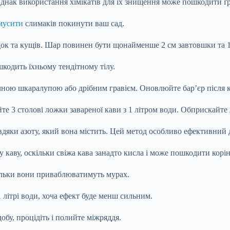
Однак використання хімікатів для їх знищення може пошкодити ґр
мусити
слимаків покинути ваш сад.
ядок та кущів. Шар повинен бути щонайменше 2 см завтовшки та 
 шкодить їхньому
тендітному тілу.
чною шкаралупою або дрібним гравієм. Оновлюйте бар’єр після 
е 3 столові ложки завареної кави з 1 літром води. Обприскайте 
вдяки азоту, який вона містить. Цей метод особливо ефективний д
 каву, оскільки свіжа кава занадто кисла і може пошкодити корін
ільки вони приваблюватимуть мурах.
 літрі води, хоча ефект буде менш сильним.
обу, процідіть і полийте міжряддя.