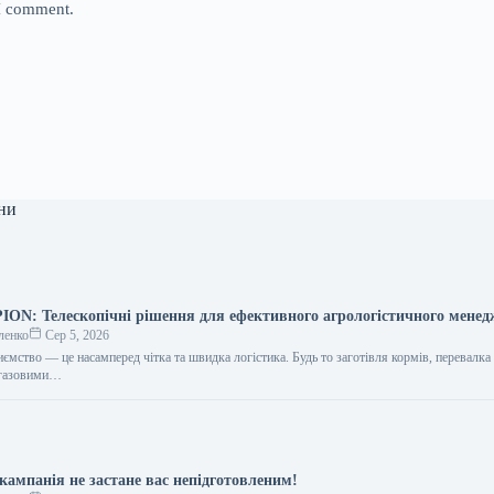
 I comment.
ни
N: Телескопічні рішення для ефективного агрологістичного мене
ленко
Сер 5, 2026
ємство — це насамперед чітка та швидка логістика. Будь то заготівля кормів, перевалка
іогазовими…
кампанія не застане вас непідготовленим!