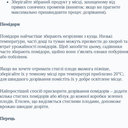
Зберігайте зібраний продукт у місці, захищеному від
прямих сонячних променів (виняток: якщо ви прагнете
максимально пришвидшити процес дозрівання).
Помідори
Помідори найчастіше збирають незрілими з куща. Низькі
температури, часті дощі та туман можуть призвести до хвороб та
втрат урожайності помідорів. Щоб запобігти цьому, садівники
часто збирають помідори, щойно вони з’являть ознаки побуріння
або побіління.
Якщо ви хочете отримати стиглі плоди якомога пізніше,
зберігайте їх у темному місці при температурі приблизно 20°C;
для швидшого дозрівання помістіть їх у добре освітлене місце.
Найпростіший спосіб прискорити дозрівання помідорів – додати
кілька стиглих помідорів або яблук до кожної коробки зелених
плодів. Етилен, що виділяється стиглими плодами, допоможе
врожаю швидше дозріти.
Перець