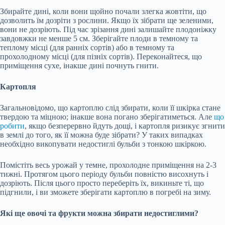
Збирайте дині, коли вони щойно почали злегка жовтіти, що
дозволить їм дозріти з рослини. Якщо їх зібрати ще зеленими,
вони не дозріють. Під час зрізання дині залишайте плодоніжку
завдовжки не менше 5 см. Зберігайте плоди в темному та
теплому місці (для ранніх сортів) або в темному та
прохолодному місці (для пізніх сортів). Переконайтеся, що
приміщення сухе, інакше дині почнуть гнити.
Картопля
Загальновідомо, що картоплю слід збирати, коли її шкірка стане
твердою та міцною; інакше вона погано зберігатиметься. Але
що
робити
, якщо безперервно йдуть дощі, і картопля ризикує згнити
в землі до того, як її можна буде зібрати? У таких випадках
необхідно викопувати недостиглі бульби з тонкою шкіркою.
Помістіть весь урожай у темне, прохолодне приміщення на 2-3
тижні. Протягом цього періоду бульби повністю висохнуть і
дозріють. Після цього просто переберіть їх, викиньте ті, що
підгнили, і ви зможете зберігати картоплю в погребі на зиму.
Які ще овочі та фрукти можна збирати недостиглими?