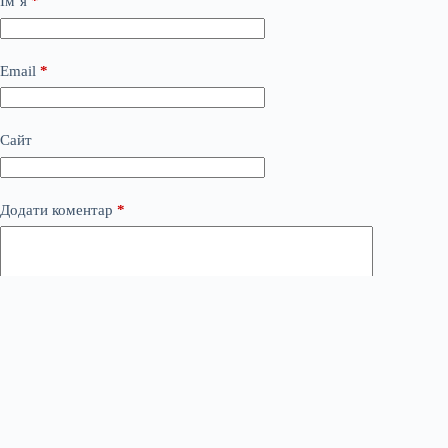
Ім’я
*
Email
*
Сайт
Додати коментар
*
Save my name, email and website in this browser for the
next time I comment.