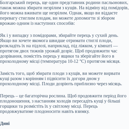
Болгарський перець, ще один представник родини пасльонових,
також можна збирати незрілим з кущів. На відміну від помідорів,
його можна вживати ще незрілим. Однак, якщо ви віддаєте
перевагу стиглим плодам, ви можете допомогти зі збором
врожаю одним із наступних способів:
Як і у випадку з помідорами, збирайте перець у сухий день.
Якщо ви хочете якомога швидше отримати стиглі плоди,
розкладіть їх на підлозі, наприклад, під ліжком, у кімнаті —
протягом двох тижнів урожай дозріє. Щоб продовжити час
дозрівання, помістіть перець у ящики та зберігайте його в
прохолодному місці (температура 10-12 °C) протягом місяця.
Замість того, щоб збирати плоди з кущів, ви можете вирвати
кущі разом з корінням і підвісити їх догори дном у
прохолодному місці. Плоди дозріють приблизно через місяць.
Перець – це багаторічна рослина. Щоб продовжити період його
плодоношення, з настанням холодів пересадіть кущі у більші
горщики та розмістіть їх у світлому місці. Перець
продовжуватиме плодоносити навіть взимку.
Дині