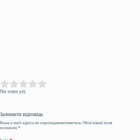
Submit Rating
Rate this item:
No votes yet.
Залишити відповідь
Ваша e-mail адреса не оприлюднюватиметься.
Обов’язкові поля
позначені
*