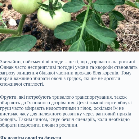
Звичайно, найсмачніші плоди – це ті, що дозрівають на рослині.
Однак часто несприятливі погодні умови та хвороби становлять
загрозу знищення більшої частини врожаю біля коренів. Тому
вкрай важливо збирати овочі з грядок, які ще не досягли
споживчої стиглості.
Фрукти, які потребують тривалого транспортування, також
збирають до їх повного дозрівання. Деякі зимові сорти яблук і
груш часто збирають недостиглими з гілок, оскільки їм не
вистачає часу для належного розвитку через раптовий прихід
холодів. Таким чином, існує безліч сценаріїв, коли необхідно
збирати недостиглі плоди з рослини.
Як дозріти овочі та фрукти