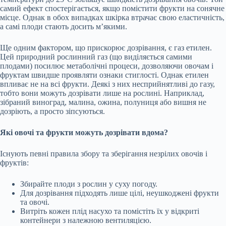
самий ефект спостерігається, якщо помістити фрукти на сонячне
місце. Однак в обох випадках шкірка втрачає свою еластичність,
а самі плоди стають досить м’якими.
Ще одним фактором, що прискорює дозрівання, є газ етилен.
Цей природний рослинний газ (що виділяється самими
плодами) посилює метаболічні процеси, дозволяючи овочам і
фруктам швидше проявляти ознаки стиглості. Однак етилен
впливає не на всі фрукти. Деякі з них несприйнятливі до газу,
тобто вони можуть дозрівати лише на рослині. Наприклад,
зібраний виноград, малина, ожина, полуниця або вишня не
дозріють, а просто зіпсуються.
Які овочі та фрукти можуть дозрівати вдома?
Існують певні правила збору та зберігання незрілих овочів і
фруктів:
Збирайте плоди з рослин у суху погоду.
Для дозрівання підходять лише цілі, неушкоджені фрукти
та овочі.
Витріть кожен плід насухо та помістіть їх у відкриті
контейнери з належною вентиляцією.