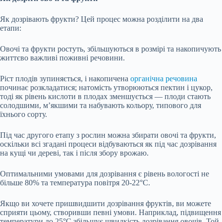
Як дозрівають фрукти? Цей процес можна розділити на два
етапи:
Овочі та фрукти ростуть, збільшуються в розмірі та накопичують
життєво важливі поживні речовини.
Ріст плодів зупиняється, і накопичена
органічна речовина
починає розкладатися; натомість утворюються пектин і цукор,
тоді як рівень кислоти в плодах зменшується — плоди стають
солодшими, м’якшими та набувають кольору, типового для
їхнього сорту.
Під час другого етапу з рослин можна збирати овочі та фрукти,
оскільки всі згадані процеси відбуваються як під час дозрівання
на кущі чи дереві, так і після збору врожаю.
Оптимальними умовами для дозрівання є рівень вологості не
більше 80% та температура повітря 20-22°C.
Якщо ви хочете пришвидшити дозрівання фруктів, ви можете
сприяти цьому, створивши певні умови. Наприклад, підвищення
температури до 25°C збільшує швидкість дозрівання овочів. Той