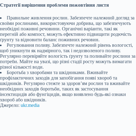
Стратегії вирішення проблеми пожовтіння листя
Правильне живлення рослин. Забезпечте належний догляд за
своїми рослинами, використовуючи добрива, що забезпечують
необхідні поживні речовини. Органічні варіанти, такі як
перегній або компост, можуть ефективно підвищити родючість
ґрунту та відновити баланс поживних речовин.
Регулювання поливу. Забезпечте належний рівень вологості,
щоб уникнути як надмірного, так і недозволеного поливу.
Регулярно перевіряйте вологість ґрунту та поливайте рослини за
потреби. Майте на увазі, що різні стадії росту можуть вимагати
різної кількості води.
Боротьба з хворобами та шкідниками. Вживайте
профілактичних заходів для запобігання появі хвороб та
шкідників. Регулярно стежте за здоров’ям рослин та вживайте
необхідних заходів боротьби, таких як застосування
інсектицидів або фунгіцидів, якщо виявлено будь-які ознаки
хвороб або шкідників.
Джерело:
ukr.media