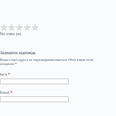
Submit Rating
Rate this item:
No votes yet.
Залишити відповідь
Ваша e-mail адреса не оприлюднюватиметься.
Обов’язкові поля
позначені
*
Ім’я
*
Email
*
Сайт