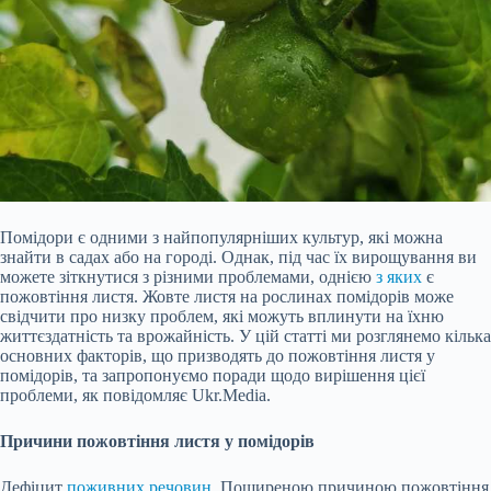
Помідори є одними з найпопулярніших культур, які можна
знайти в садах або на городі. Однак, під час їх вирощування ви
можете зіткнутися з різними проблемами, однією
з яких
є
пожовтіння листя. Жовте листя на рослинах помідорів може
свідчити про низку проблем, які можуть вплинути на їхню
життєздатність та врожайність. У цій статті ми розглянемо кілька
основних факторів, що призводять до пожовтіння листя у
помідорів, та запропонуємо поради щодо вирішення цієї
проблеми, як повідомляє Ukr.Media.
Причини пожовтіння листя у помідорів
Дефіцит
поживних речовин
. Поширеною причиною пожовтіння