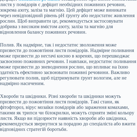
листя у помідорів є дефіцит необхідних поживних речовин,
зокрема азоту, заліза та магнію. Цей дефіцит може виникати
через невідповідний рівень pH ґрунту або недостатнє живлення
рослин. Щоб виправити це, рекомендується застосовувати
добрива з високим вмістом азоту, заліза та магнію для
відновлення балансу поживних речовин.
Полив. Як надмірне, так і недостатнє зволоження може
призвести до пожовтіння листя помідорів. Надмірне поливання
може призвести до нестачі кисню в коренях, що перешкоджає
засвоєнню поживних речовин. І навпаки, недостатнє поливання
може призвести до зневоднення рослин, що впливає на їхню
здатність ефективно засвоювати поживні речовини. Важливо
регулювати полив, щоб підтримувати ґрунт вологим, але не
надмірно насиченим.
Хвороби та шкідники. Різні хвороби та шкідники можуть
призвести до пожовтіння листя помідорів. Такі стани, як
фітофтороз, вірус мозаїки помідорів або зараження комахами,
такими як трипси чи білокрилки, можуть сприяти зміні кольору
листя. Якщо ви підозрюєте наявність хвороби або шкідника,
рекомендується звернутися за порадою до спеціаліста або вжити
відповідних стратегій боротьби.