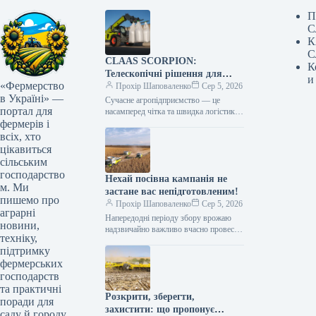
П
С
К
С
CLAAS SCORPION:
К
Телескопічні рішення для
и
«Фермерство
ефективного агрологістичного
Прохір Шаповаленко
Сер 5, 2026
в Україні» —
менеджменту
Сучасне агропідприємство — це
портал для
насамперед чітка та швидка логістика.
фермерів і
Будь то заготівля кормів, перевалка
тисяч тонн зерна, робота з
всіх, хто
біогазовими…
цікавиться
сільським
господарство
Нехай посівна кампанія не
м. Ми
застане вас непідготовленим!
пишемо про
Прохір Шаповаленко
Сер 5, 2026
аграрні
Напередодні періоду збору врожаю
новини,
надзвичайно важливо вчасно провести
техніку,
огляд комбайна та заздалегідь
підтримку
виконати всі процедури планового
фермерських
технічного
обслуговування.Оптимальним
господарств
вибором є…
та практичні
Розкрити, зберегти,
поради для
захистити: що пропонує
саду й городу.