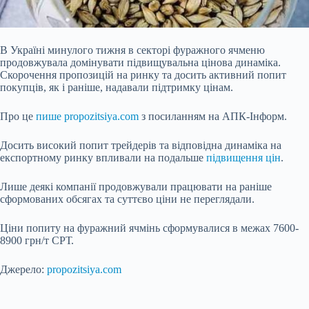
В Україні минулого тижня в секторі фуражного ячменю
продовжувала домінувати підвищувальна цінова динаміка.
Скорочення пропозицій на ринку та досить активний попит
покупців, як і раніше, надавали підтримку цінам.
Про це
пише propozitsiya.com
з посиланням на АПК-Інформ.
Досить високий попит трейдерів та відповідна динаміка на
експортному ринку впливали на подальше
підвищення цін
.
Лише деякі компанії продовжували працювати на раніше
сформованих обсягах та суттєво ціни не переглядали.
Ціни попиту
на фуражний ячмінь сформувалися в межах 7600-
8900 грн/т СРТ.
Джерело:
propozitsiya.com
Submit Rating
Rate this item: