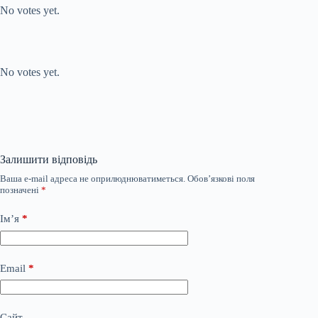
No votes yet.
Submit Rating
Rate this item:
No votes yet.
Залишити відповідь
Ваша e-mail адреса не оприлюднюватиметься.
Обов’язкові поля
позначені
*
Ім’я
*
Email
*
Сайт