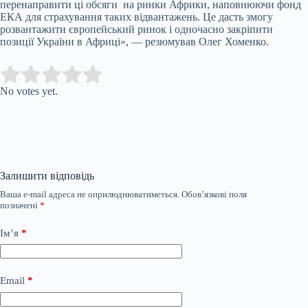
перенаправити ці обсяги на ринки Африки, наповнюючи фонд
ЕКА для страхування таких відвантажень. Це дасть змогу
розвантажити європейський ринок і одночасно закріпити
позиції України в Африці», — резюмував Олег Хоменко.
Submit Rating
Rate this item:
No votes yet.
Залишити відповідь
Ваша e-mail адреса не оприлюднюватиметься.
Обов’язкові поля
позначені
*
Ім’я
*
Email
*