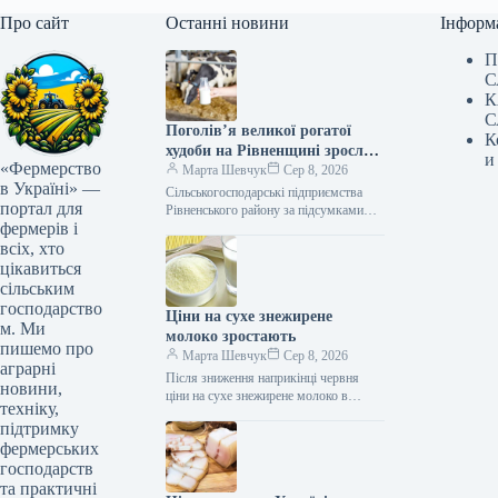
Про сайт
Останні новини
Інформ
П
С
К
С
Поголів’я великої рогатої
К
худоби на Рівненщині зросло
и
«Фермерство
на 18%
Марта Шевчук
Сер 8, 2026
в Україні» —
Сільськогосподарські підприємства
портал для
Рівненського району за підсумками
фермерів і
січня – травня 2026 року наростили
основні показники у галузі
всіх, хто
тваринництва. За п’ять місяців…
цікавиться
сільським
господарство
Ціни на сухе знежирене
м. Ми
молоко зростають
пишемо про
Марта Шевчук
Сер 8, 2026
аграрні
Після зниження наприкінці червня
новини,
ціни на сухе знежирене молоко в
техніку,
Європі почали відновлюватися. Це
підтримку
дало змогу українським експортерам
фермерських
повернутися до…
господарств
та практичні