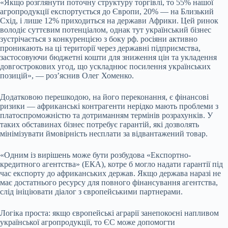
«Якщо розглянути поточну структуру торгівлі, то 55% нашої
агропродукції експортується до Європи, 20% — на Близький
Схід, і лише 12% приходиться на держави Африки. Цей ринок
володіє суттєвим потенціалом, однак тут український бізнес
зустрічається з конкуренцією з боку рф. росіяни активно
проникають на ці території через державні підприємства,
застосовуючи бюджетні кошти для зниження цін та укладення
довгострокових угод, що ускладнює посилення українських
позицій», — роз’яснив Олег Хоменко.
Додатковою перешкодою, на його переконання, є фінансові
ризики — африканські контрагенти нерідко мають проблеми з
платоспроможністю та дотриманням термінів розрахунків. У
таких обставинах бізнес потребує гарантій, які дозволять
мінімізувати ймовірність несплати за відвантажений товар.
«Одним із вирішень може бути розбудова «Експортно-
кредитного агентства» (ЕКА), котре б могло надати гарантії під
час експорту до африканських держав. Якщо держава наразі не
має достатнього ресурсу для повного фінансування агентства,
слід ініціювати діалог з європейськими партнерами.
Логіка проста: якщо європейські аграрії занепокоєні напливом
української агропродукції, то ЄС може допомогти