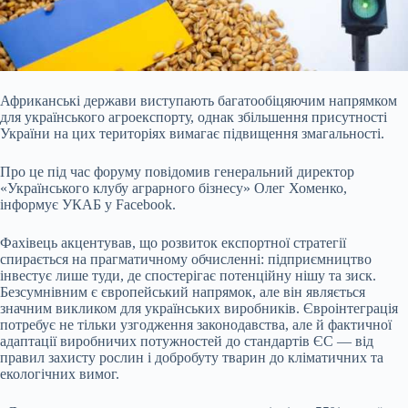
Африканські держави виступають багатообіцяючим напрямком
для українського агроекспорту, однак збільшення присутності
України на цих територіях вимагає підвищення змагальності.
Про це під час форуму повідомив генеральний директор
«Українського клубу аграрного бізнесу» Олег Хоменко,
інформує УКАБ у Facebook.
Фахівець акцентував, що розвиток експортної стратегії
спирається на прагматичному обчисленні: підприємництво
інвестує лише туди, де спостерігає потенційну нішу та зиск.
Безсумнівним є європейський напрямок, але він являється
значним викликом для українських виробників. Євроінтеграція
потребує не тільки узгодження законодавства, але й фактичної
адаптації виробничих потужностей до стандартів ЄС — від
правил захисту рослин і добробуту тварин до кліматичних та
екологічних вимог.