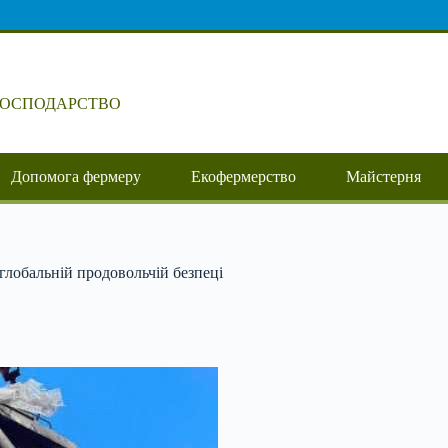
ГОСПОДАРСТВО
Допомога фермеру
Екофермерство
Майстерня
глобальній продовольчій безпеці