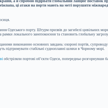
України, а й спробою підірвати глобальний ланцюг поставок 
їжпапа, ці атаки на порти мають на меті порушити міжнародн
осиця.
вання
Одеського порту. Штурм призвів до загибелі цивільних мор
за рамки локального занепокоєння та становить глобальну загрозу
даними виконанню основних завдань: охороні портів, супроводу
уть підтримувати стабільні судноплавні шляхи в Чорному морі.
ві
обстріляли портові об’єкти Одеси, попередньо розгорнувши ба