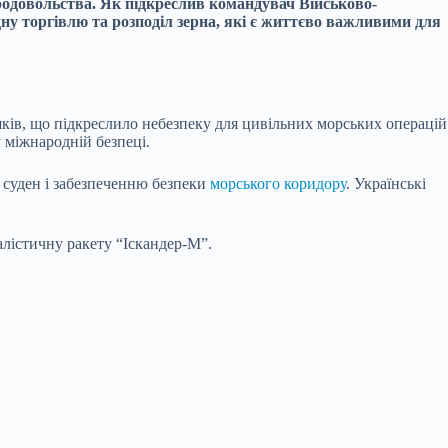
продовольства. Як підкреслив командувач Військово-
у торгівлю та розподіл зерна, які є життєво важливими для
яків, що підкреслило небезпеку для цивільних морських операцій
 міжнародній безпеці.
 суден і забезпеченню безпеки
морського коридору
. Українські
лістичну ракету “Іскандер-М”.