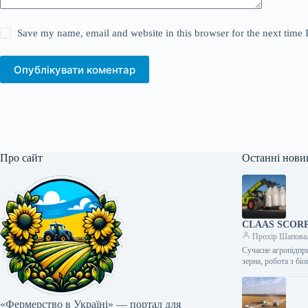
Save my name, email and website in this browser for the next time
Опублікувати коментар
Про сайт
Останні нови
CLAAS SCORPIO
Прохір Шапова
Сучасне агропідпри
зерна, робота з б
«Фермерство в Україні» — портал для