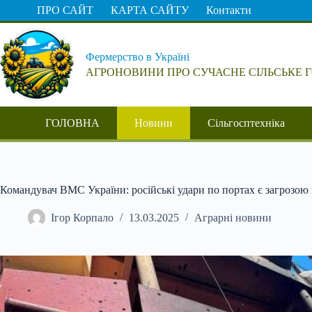
Перейти
ПРО САЙТ
КАРТА САЙТУ
Контакти
до
вмісту
Фермерство в Україні
АГРОНОВИНИ ПРО СУЧАСНЕ СІЛЬСЬКЕ 
ГОЛОВНА
Новини
Сільгосптехніка
Командувач ВМС України: російські удари по портах є загрозою 
Ігор Корпало
13.03.2025
Аграрні новини