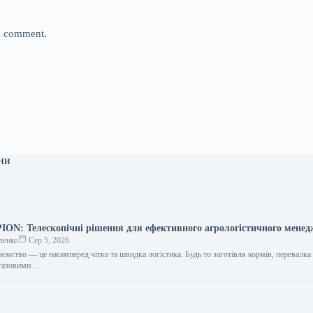
 I comment.
ни
N: Телескопічні рішення для ефективного агрологістичного мене
ленко
Сер 5, 2026
ємство — це насамперед чітка та швидка логістика. Будь то заготівля кормів, перевалка
іогазовими…