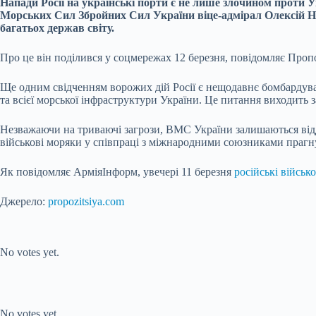
Напади Росії на українські порти є не лише злочином проти 
Морських Сил Збройних Сил України віце-адмірал Олексій Не
багатьох держав світу.
Про це він поділився у соцмережах 12 березня, повідомляє Проп
Ще одним свідченням ворожих дій Росії є нещодавнє бомбарду
та всієї морської інфраструктури України. Це питання виходить 
Незважаючи на триваючі загрози, ВМС України залишаються від
військові моряки у співпраці з міжнародними союзниками прагн
Як повідомляє АрміяІнформ, увечері 11 березня
російські військо
Джерело:
propozitsiya.com
Submit Rating
Rate this item:
No votes yet.
Submit Rating
Rate this item:
No votes yet.