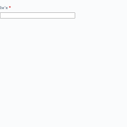
Ім’я
*
Email
*
Сайт
Додати коментар
*
Save my name, email and website in this browser for the