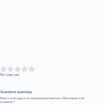
Submit Rating
Rate this item:
No votes yet.
Залишити відповідь
Ваша e-mail адреса не оприлюднюватиметься.
Обов’язкові поля
позначені
*