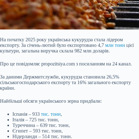
На початку 2025 року українська кукурудза стала лідером
експорту. За січень-лютий було експортовано 4,7
млн тонн
цієї
культури, загальна виручка склала 982 млн доларів.
Про це повідомляє propozitsiya.com з посиланням на 24 канал.
За даними Держмитслужби, кукурудза становила 26,5%
сільськогосподарського експорту та 16% загального експорту
країни.
Найбільші обсяги українського зерна придбали:
Іспанія – 933
тис. тонн
,
Італія – 725 тис. тонн,
Туреччина – 639 тис. тонн,
Єгипет – 593 тис. тонн,
Нідерланди – 514 тис. тонн.