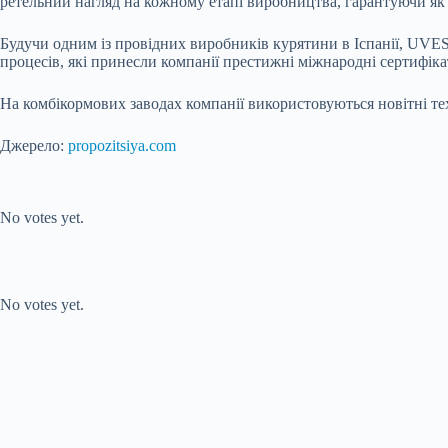
ретельний нагляд на кожному етапі виробництва, гарантуючи як ви
Будучи одним із провідних виробників курятини в Іспанії, UV
процесів, які принесли компанії престижні міжнародні сертифіка
На комбікормових заводах компанії використовуються новітні те
Джерело:
propozitsiya.com
Submit Rating
Rate this item:
No votes yet.
Submit Rating
Rate this item:
No votes yet.