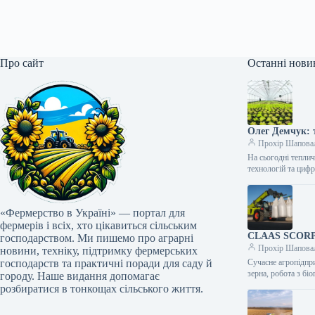
Про сайт
Останні нови
Олег Демчук: т
Прохір Шапова
На сьогодні тепли
технологій та циф
«Фермерство в Україні» — портал для
фермерів і всіх, хто цікавиться сільським
CLAAS SCORPIO
господарством. Ми пишемо про аграрні
Прохір Шапова
новини, техніку, підтримку фермерських
господарств та практичні поради для саду й
Сучасне агропідпри
зерна, робота з б
городу. Наше видання допомагає
розбиратися в тонкощах сільського життя.