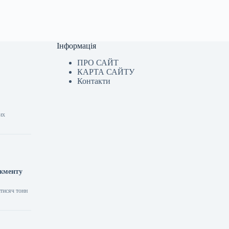
Інформація
ПРО САЙТ
КАРТА САЙТУ
Контакти
их
джменту
 тисяч тонн