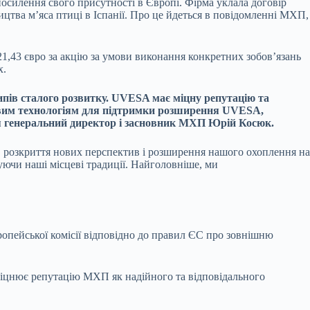
осилення свого присутності в Європі. Фірма уклала договір
ицтва м’яса птиці в Іспанії. Про це йдеться в повідомленні МХП,
1,43 євро за акцію за умови виконання конкретних зобов’язань
х.
пів сталого розвитку. UVESA має міцну репутацію та
довим технологіям для підтримки розширення UVESA,
ня генеральний директор і засновник МХП Юрій Косюк.
 розкриття нових перспектив і розширення нашого охоплення на
уючи наші місцеві традиції. Найголовніше, ми
ропейської комісії відповідно до правил ЄС про зовнішню
 зміцнює репутацію МХП як надійного та відповідального