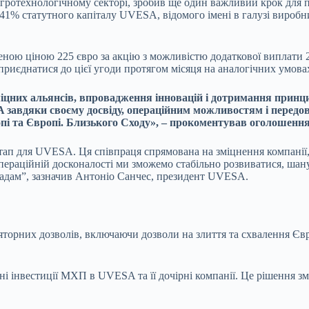
ротехнологічному секторі, зробив ще один важливий крок для п
 41% статутного капіталу UVESA, відомого імені в галузі виробн
еною ціною 225 євро за акцію з можливістю додаткової
виплати 2
риєднатися до цієї угоди протягом місяця на аналогічних умова
цних альянсів, впровадження інновацій і дотримання принци
A завдяки своєму досвіду, операційним можливостям і пере
опі та Європі. Близького Сходу», – прокоментував оголошен
ап для UVESA. Ця співпраця спрямована на зміцнення компанії,
операційній досконалості ми зможемо стабільно розвиватися, шан
адам”, зазначив Антоніо Санчес, президент UVESA.
яторних дозволів, включаючи дозволи на злиття та схвалення Єв
ічні інвестиції МХП в UVESA та її дочірні компанії. Це рішення