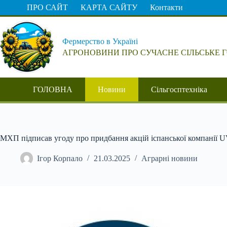
Перейти
ПРО САЙТ
КАРТА САЙТУ
Контакти
до
вмісту
Фермерство в Україні
АГРОНОВИНИ ПРО СУЧАСНЕ СІЛЬСЬКЕ 
ГОЛОВНА
Новини
Сільгосптехніка
МХП підписав угоду про придбання акцій іспанської компанії
Ігор Корпало
21.03.2025
Аграрні новини