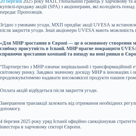
20 березня
2025 року МХП, глобальний гравець у харчовому та аг
купівлі-продажу акцій (SPA) з акціонерами, які володіють понад
передає Пропозиція.
Згідно з умовами угоди, МХП придбає акції UVESA за встановл
після закриття угоди. Інші акціонери UVESA мають можливість п
«Для MHP зростання в Європі — це в основному створення мі
глибоку присутність в Іспанії. MHP прагне покращити UVES
сприяючи зростанню компанії та виходу на нові ринки в Євр
“Партнерство з MHP означає вирішальний і трансформаційний ет
світовому ринку. Завдяки значному досвіду MHP в інноваціях і 
продовжуватимемо надавати високоякісні продукти нашим гром
Оплата акцій відбудеться після закриття угоди.
Завершення транзакції залежить від отримання необхідних регул
допомогу.
4 березня 2025 року уряд Іспанії офіційно санкціонував стратег
інвестора в харчовому секторі Європи.