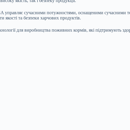
соку якість, так і безпеку продукції.
ESA управляє сучасними потужностями, оснащеними сучасними т
ти якості та безпеки харчових продуктів.
хнології для виробництва поживних кормів, які підтримують здор