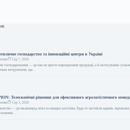
ни
епличне господарство та інноваційні центри в Україні
ленко
Сер 7, 2026
чне господарювання — це вже не просто вирощування продукції, а й застосування сучасн
рових інструментів, що…
N: Телескопічні рішення для ефективного агрологістичного мене
ленко
Сер 5, 2026
ємство — це насамперед чітка та швидка логістика. Будь то заготівля кормів, перевалка
іогазовими…