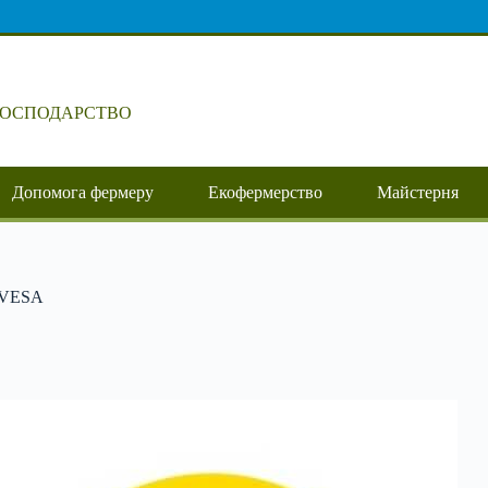
ГОСПОДАРСТВО
Допомога фермеру
Екофермерство
Майстерня
 UVESA