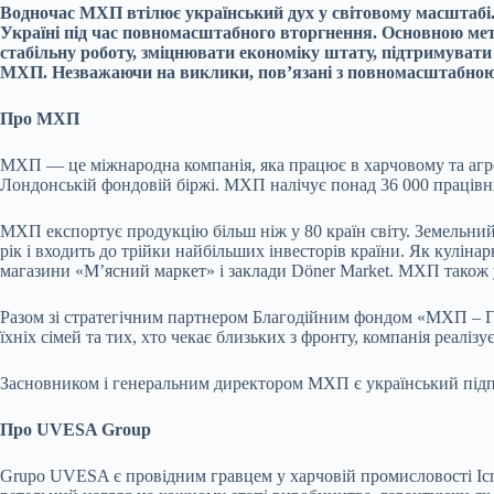
Водночас МХП втілює український дух у світовому масштабі. 
Україні під час повномасштабного вторгнення. Основною мет
стабільну роботу, зміцнювати економіку штату, підтримувати
МХП. Незважаючи на виклики, пов’язані з повномасштабною 
Про МХП
МХП — це міжнародна компанія, яка працює в харчовому та агрот
Лондонській фондовій біржі. МХП налічує понад 36 000 працівникі
МХП експортує продукцію більш ніж у 80 країн світу. Земельни
рік і входить до трійки найбільших інвесторів країни. Як кулі
магазини «М’ясний маркет» і заклади Döner Market. МХП також
Разом зі стратегічним партнером Благодійним фондом «МХП – Гр
їхніх сімей та тих, хто чекає близьких з фронту, компанія реаліз
Засновником і генеральним директором МХП є український під
Про UVESA Group
Grupo UVESA є провідним гравцем у харчовій промисловості Іспа