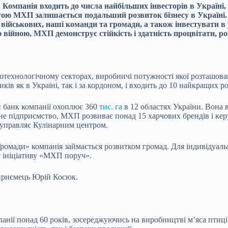
Компанія входить до числа найбільших інвесторів в Україні, 
ою МХП залишається подальший розвиток бізнесу в Україні. 
 військових, наші команди та громади, а також інвестувати в
війною, МХП демонструє стійкість і здатність процвітати, 
ехнологічному секторах, виробничі потужності якої розташовані 
в як в Україні, так і за кордоном, і входить до 10 найкращих ро
й банк компанії охоплює 360
тис. га
в 12 областях України. Вона 
нарне підприємство, МХП розвиває понад 15 харчових брендів і к
 управляє Кулінарним центром.
омади» компанія займається розвитком громад. Для індивідуальн
ує ініціативу «МХП поруч».
приємець Юрій Косюк.
нії понад 60 років, зосереджуючись на виробництві м’яса птиці 