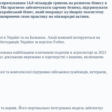
спрямувавши 14,8 мільярдів гривень на розвиток бізнесу в
Ми прагнемо забезпечувати харчову безпеку, підтримувати
 український бізнес, який покращує кулінарну екосистему
розширюючи свою практику на міжнародні активи.
в Україні та на Балканах. Акції компанії котируються на
ботодавців України за версією Forbes.
визнана найбільшим платником податків в агросекторі за 2023
ерує декількома мережами в партнерстві з іншими, включаючи
ої та комплексної підтримки військовослужбовців, ветеранів,
та кормів. Його вертикально інтегрована модель забезпечує