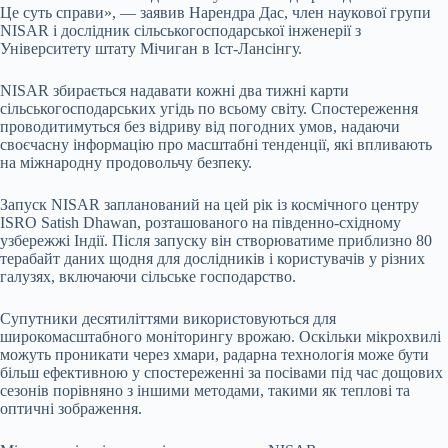
Це суть справи», — заявив Нарендра Дас, член наукової групи
NISAR і дослідник сільськогосподарської інженерії з
Університету штату Мічиган в Іст-Лансінгу.
NISAR збирається надавати кожні два тижні карти
сільськогосподарських угідь по всьому світу. Спостереження
проводитимуться без відриву від погодних умов, надаючи
своєчасну інформацію про масштабні тенденції, які впливають
на міжнародну продовольчу безпеку.
Запуск NISAR запланований на цей рік із космічного центру
ISRO Satish Dhawan, розташованого на південно-східному
узбережжі Індії. Після запуску він створюватиме приблизно 80
терабайт даних щодня для дослідників і користувачів у різних
галузях, включаючи сільське господарство.
Супутники десятиліттями використовуються для
широкомасштабного моніторингу врожаю. Оскільки мікрохвилі
можуть проникати через хмари, радарна технологія може бути
більш ефективною у спостереженні за посівами під час дощових
сезонів порівняно з іншими методами, такими як теплові та
оптичні зображення.