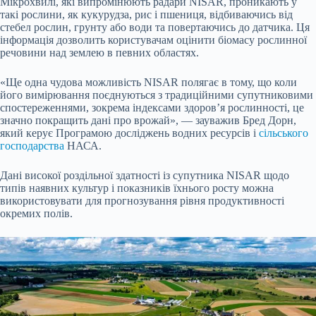
Мікрохвилі, які випромінюють радари NISAR, проникають у
такі рослини, як кукурудза, рис і пшениця, відбиваючись від
стебел рослин, грунту або води та повертаючись до датчика. Ця
інформація дозволить користувачам оцінити біомасу рослинної
речовини над землею в певних областях.
«Ще одна чудова можливість NISAR полягає в тому, що коли
його вимірювання поєднуються з традиційними супутниковими
спостереженнями, зокрема індексами здоров’я рослинності, це
значно покращить дані про врожай», — зауважив Бред Дорн,
який керує Програмою досліджень водних ресурсів і
сільського
господарства
НАСА.
Дані високої роздільної здатності із супутника NISAR щодо
типів наявних культур і показників їхнього росту можна
використовувати для прогнозування рівня продуктивності
окремих полів.