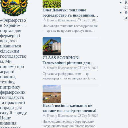
К
С
Олег Демчук: тепличне
К
господарство та інноваційні
и
«Фермерство
центри в Україні
Прохір Шаповаленко
Сер 7, 2026
в Україні» —
На сьогодні тепличне господарювання
портал для
— це вже не просто вирощування
фермерів і
продукції, а й застосування сучасних
технологій та цифрових інструментів,
всіх, хто
що…
цікавиться
сільським
господарство
CLAAS SCORPION:
м. Ми
Телескопічні рішення для
пишемо про
ефективного агрологістичного
Прохір Шаповаленко
Сер 5, 2026
аграрні
менеджменту
Сучасне агропідприємство — це
новини,
насамперед чітка та швидка логістика.
техніку,
Будь то заготівля кормів, перевалка
підтримку
тисяч тонн зерна, робота з
фермерських
біогазовими…
господарств
та практичні
Нехай посівна кампанія не
поради для
застане вас непідготовленим!
саду й городу.
Прохір Шаповаленко
Сер 5, 2026
Наше
Напередодні періоду збору врожаю
видання
надзвичайно важливо вчасно провести