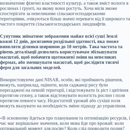
визначатиме фізичні властивості культур, а також вміст вологи в
рослинах і ґрунті, на якому вони ростуть. Хоча місія зможе
спостерігати за невеликими сільськогосподарськими
територіями, очікуються більш значні переваги від її широкого та
частого покриття сільськогосподарських ландшафтів.
Супутник зніматиме зображення майже всієї суші Землі
кожні 12 днів, досягаючи роздільної здатності, яка зможе
виявляти ділянки шириною до 10 метрів. Така частота та
рівень деталізації дозволить користувачам збільшувати
масштаб, щоб побачити щотижневі зміни на невеликих
фермах, або зменшувати масштаб, щоб дослідити тисячі
ферм для загальних моделей.
Використовуючи дані NISAR, особи, які приймають рішення,
можуть, наприклад, оцінити, коли саджанці рису були
пересаджені на певній території, і відстежувати їх ріст і цвітіння
протягом сезону, а також відстежувати вологість рослин і поля
протягом певного часу. Недостатній урожай або сухіші поля
можуть вказувати на необхідність зміни підходу до управління.
«В основному йдеться про планування та оптимізацію ресурсів, і
час має вирішальне значення, коли мова йде про врожай: коли
оптимальний момент для посіву? Коли слід проводити полив?