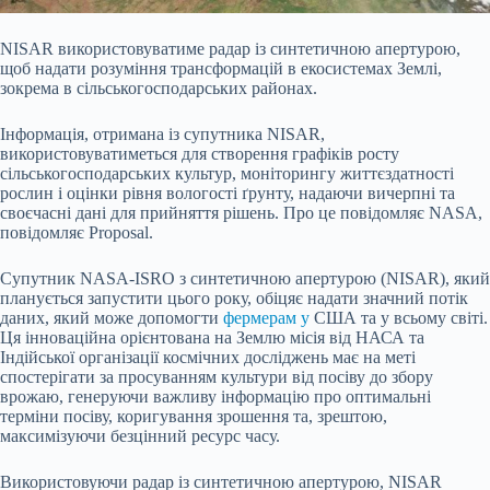
NISAR використовуватиме радар із синтетичною апертурою,
щоб надати розуміння трансформацій в екосистемах Землі,
зокрема в сільськогосподарських районах.
Інформація, отримана із супутника NISAR,
використовуватиметься для створення графіків росту
сільськогосподарських культур, моніторингу життєздатності
рослин і оцінки рівня вологості ґрунту, надаючи вичерпні та
своєчасні дані для прийняття рішень. Про це повідомляє NASA,
повідомляє Proposal.
Супутник NASA-ISRO з синтетичною апертурою (NISAR), який
планується запустити цього року, обіцяє надати значний потік
даних, який може допомогти
фермерам у
США та у всьому світі.
Ця інноваційна орієнтована на Землю місія від НАСА та
Індійської організації космічних досліджень має на меті
спостерігати за просуванням культури від посіву до збору
врожаю, генеруючи важливу інформацію про оптимальні
терміни посіву, коригування зрошення та, зрештою,
максимізуючи безцінний ресурс часу.
Використовуючи радар із синтетичною апертурою, NISAR