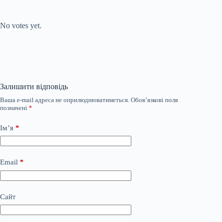
Submit Rating
Rate this item:
No votes yet.
Залишити відповідь
Ваша e-mail адреса не оприлюднюватиметься.
Обов’язкові поля
позначені
*
Ім’я
*
Email
*
Сайт