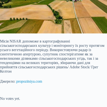
Місія NISAR допоможе в картографуванні
сільськогосподарських культур і моніторингу їх росту протягом
усього вегетаційного періоду. Використовуючи радар із
синтетичною апертурою, супутник спостерігатиме як за
невеликими ділянками сільськогосподарських угідь, так і за
тенденціями на великих територіях, збираючи дані для
прийняття сільськогосподарських рішень/ Adobe Stock/ Грег
Келтон
Джерело:
propozitsiya.com
Submit Rating
Rate this item:
No votes yet.