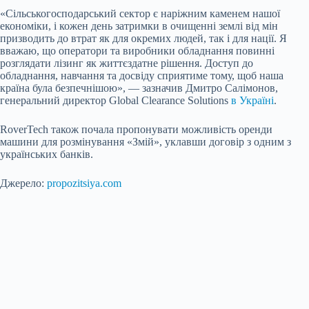
«Сільськогосподарський сектор є наріжним каменем нашої
економіки, і кожен день затримки в очищенні землі від мін
призводить до втрат як для окремих людей, так і для нації. Я
вважаю, що оператори та виробники обладнання повинні
розглядати лізинг як життєздатне рішення. Доступ до
обладнання, навчання та досвіду сприятиме тому, щоб наша
країна була безпечнішою», — зазначив Дмитро Салімонов,
генеральний директор Global Clearance Solutions
в Україні
.
RoverTech також почала пропонувати можливість оренди
машини для розмінування «Змій», уклавши договір з одним з
українських банків.
Джерело:
propozitsiya.com