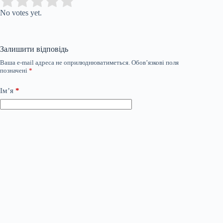
Submit Rating
Rate this item:
No votes yet.
Залишити відповідь
Ваша e-mail адреса не оприлюднюватиметься.
Обов’язкові поля
позначені
*
Ім’я
*
Email
*
Сайт
Додати коментар
*