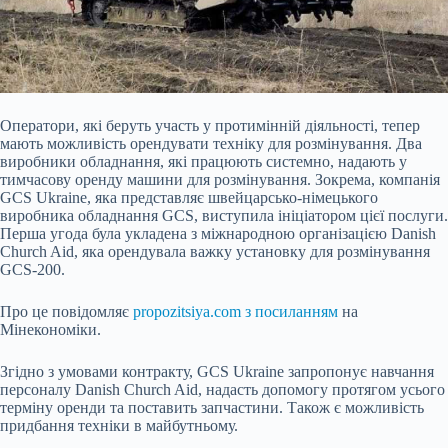
Оператори, які беруть участь у протимінній діяльності, тепер
мають можливість орендувати техніку для розмінування. Два
виробники обладнання, які працюють системно, надають у
тимчасову оренду машини для розмінування. Зокрема, компанія
GCS Ukraine, яка представляє швейцарсько-німецького
виробника обладнання GCS, виступила ініціатором цієї послуги.
Перша угода була укладена з міжнародною організацією Danish
Church Aid, яка орендувала важку установку для розмінування
GCS-200.
Про це повідомляє
propozitsiya.com з посиланням
на
Мінекономіки.
Згідно з умовами контракту, GCS Ukraine запропонує навчання
персоналу Danish Church Aid, надасть допомогу протягом усього
терміну оренди та поставить запчастини. Також є можливість
придбання техніки в майбутньому.