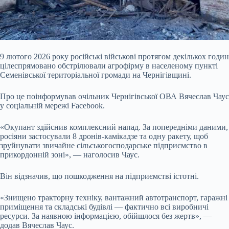
9 лютого 20
26 року російські військові протягом декількох годин
цілеспрямовано обстрілювали агрофірму в населеному пункті
Семенівської територіальної громади на Чернігівщині.
Про це поінформував очільник Чернігівської ОВА Вячеслав Чаус
у соціальній мережі Facebook.
«Окупант здійснив комплексний напад. За попередніми даними,
росіяни застосували 8 дронів-камікадзе та одну ракету, щоб
зруйнувати звичайне сільськогосподарське підприємство в
прикордонній зоні», — наголосив Чаус.
Він відзначив, що пошкодження на підприємстві істотні.
«Знищено тракторну техніку, вантажний автотранспорт, гаражні
приміщення та складські будівлі — фактично всі виробничі
ресурси. За наявною інформацією, обійшлося без жертв», —
додав Вячеслав Чаус.