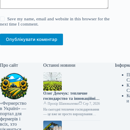
Save my name, email and website in this browser for the
next time I comment.
Опублікувати коментар
Про сайт
Останні новини
Інформ
П
С
К
С
Олег Демчук: тепличне
К
господарство та інноваційні
и
«Фермерство
центри в Україні
Прохір Шаповаленко
Сер 7, 2026
в Україні» —
На сьогодні тепличне господарювання
портал для
— це вже не просто вирощування
фермерів і
продукції, а й застосування сучасних
технологій та цифрових інструментів,
всіх, хто
що…
цікавиться