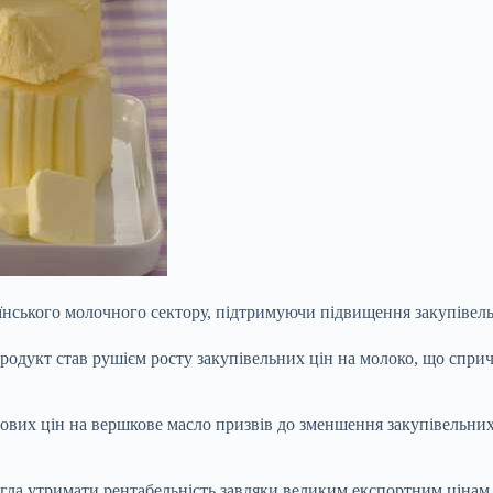
нського молочного сектору, підтримуючи підвищення закупівельн
родукт став рушієм росту закупівельних цін на молоко, що сприч
тових цін на вершкове масло призвів до зменшення закупівельних
могла утримати рентабельність завдяки великим експортним цінам