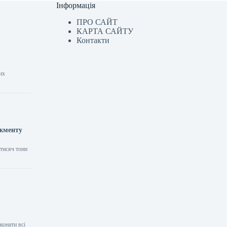
Інформація
ПРО САЙТ
КАРТА САЙТУ
Контакти
их
джменту
 тисяч тонн
конати всі