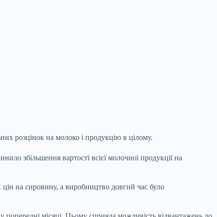
их розцінок на молоко і продукцію в цілому.
инило збільшення вартості всієї молочної продукції на
 цін на сировину, а виробництво довгий час було
 у попередні місяці. Цьому сприяла можливість відвантажень до