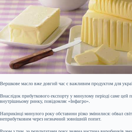
Вершкове масло вже довгий час є важливим продуктом для украї
Внаслідок прибуткового експорту у минулому періоді саме цей п
внутрішньому ринку, повідомляє «Інфагро».
Наприкінці минулого року обставини різко змінилися: обвал сві
неприбутковим через незначний зовнішній попит.
Разом з тим, за результатами року значна частина виробників з