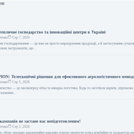
ни
епличне господарство та інноваційні центри в Україні
ленко
Сер 7, 2026
чне господарювання — це вже не просто вирощування продукції, а й застосування сучасн
рових інструментів, що…
N: Телескопічні рішення для ефективного агрологістичного мене
ленко
Сер 5, 2026
ємство — це насамперед чітка та швидка логістика. Будь то заготівля кормів, перевалка
іогазовими…
кампанія не застане вас непідготовленим!
ленко
Сер 5, 2026
ду збору врожаю надзвичайно важливо вчасно провести огляд комбайна та заздалегідь ви