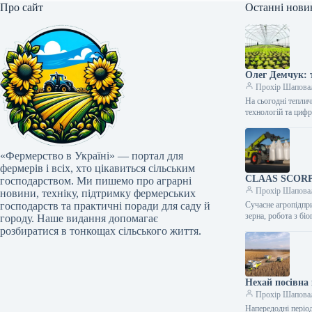
Про сайт
Останні нови
Олег Демчук: т
Прохір Шапова
На сьогодні тепли
технологій та циф
«Фермерство в Україні» — портал для
фермерів і всіх, хто цікавиться сільським
CLAAS SCORPIO
господарством. Ми пишемо про аграрні
Прохір Шапова
новини, техніку, підтримку фермерських
господарств та практичні поради для саду й
Сучасне агропідпри
зерна, робота з б
городу. Наше видання допомагає
розбиратися в тонкощах сільського життя.
Нехай посівна 
Прохір Шапова
Напередодні періо