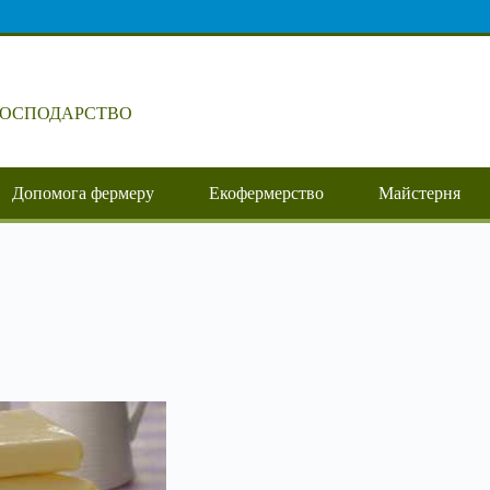
ГОСПОДАРСТВО
Допомога фермеру
Екофермерство
Майстерня