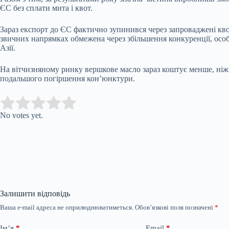
ЄС без сплати мита і квот.
Зараз експорт до ЄС фактично зупинився через запроваджені кв
звичних напрямках обмежена через збільшення конкуренції, особ
Азії.
На вітчизняному ринку вершкове масло зараз коштує менше, ніж
подальшого погіршення кон’юнктури.
Submit Rating
Rate this item:
No votes yet.
Залишити відповідь
Ваша e-mail адреса не оприлюднюватиметься.
Обов’язкові поля позначені
*
Ім’я
*
Email
*