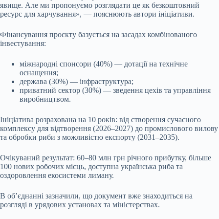
явище. Але ми пропонуємо розглядати це як безкоштовний
ресурс для харчування», — пояснюють автори ініціативи.
Фінансування проєкту базується на засадах комбінованого
інвестування:
міжнародні спонсори (40%) — дотації на технічне
оснащення;
держава (30%) — інфраструктура;
приватний сектор (30%) — зведення цехів та управління
виробництвом.
Ініціатива розрахована на 10 років: від створення сучасного
комплексу для відтворення (2026–2027) до промислового вилову
та обробки риби з можливістю експорту (2031–2035).
Очікуваний результат: 60–80 млн грн річного прибутку, більше
100 нових робочих місць, доступна українська риба та
оздоровлення екосистеми лиману.
В об’єднанні зазначили, що документ вже знаходиться на
розгляді в урядових установах та міністерствах.