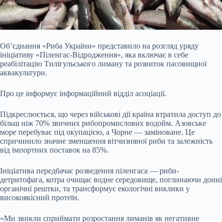
Об’єднання «Риба України» представило на розгляд уряду
ініціативу «Піленгас-Відродження», яка включає в себе
реабілітацію Тилігульського лиману та розвиток пасовищної
аквакультури.
Про це інформує інформаційний відділ асоціації.
Підкреслюється, що через військові дії країна втратила доступ до
більш ніж 70
% звичних рибопромислових водойм. Азовське
море перебуває під окупацією, а Чорне — заміноване. Це
спричинило значне зменшення вітчизняної риби та залежність
від імпортних поставок на 85%.
Ініціатива передбачає розведення піленгаса — риби-
детритофага, котра очищає водне середовище, поглинаючи донні
органічні рештки, та трансформує екологічні виклики у
високоякісний протеїн.
«Ми звикли сприймати розростання лиманів як негативне