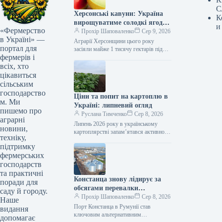
С
Херсонські кавуни: Україна
К
вирощуватиме солодкі ягоди
и
«Фермерство
на деокупованих землях
Прохір Шаповаленко
Сер 9, 2026
в Україні» —
Аграрії Херсонщини цього року
портал для
засіяли майже 1 тисячу гектарів під
фермерів і
кавунами. Наразі в регіоні триває
активна кампанія зі збору врожаю:…
всіх, хто
цікавиться
сільським
господарство
Ціни та попит на картоплю в
м. Ми
Україні: липневий огляд
пишемо про
Руслана Тимченко
Сер 8, 2026
аграрні
Липень 2026 року в українському
новини,
картоплярстві запам’ятався активною
техніку,
професійною освітою для виробників,
підтримку
презентацією першого
фермерських
загальнонаціонального дослідження
споживання картоплі, сезонним
господарств
зниженням…
та практичні
Констанца знову лідирує за
поради для
обсягами перевалки
саду й городу.
українських вантажів
Прохір Шаповаленко
Сер 8, 2026
Наше
Порт Констанца в Румунії став
видання
ключовим альтернативним
допомагає