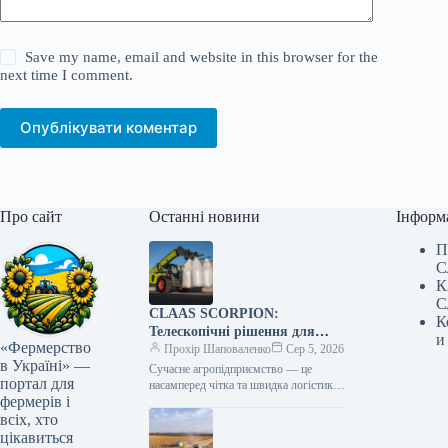
Save my name, email and website in this browser for the
next time I comment.
Опублікувати коментар
Про сайт
Останні новини
Інформ
П
С
К
С
CLAAS SCORPION:
К
Телескопічні рішення для
и
«Фермерство
ефективного агрологістичного
Прохір Шаповаленко
Сер 5, 2026
в Україні» —
менеджменту
Сучасне агропідприємство — це
портал для
насамперед чітка та швидка логістика.
фермерів і
Будь то заготівля кормів, перевалка
тисяч тонн зерна, робота з
всіх, хто
біогазовими…
цікавиться