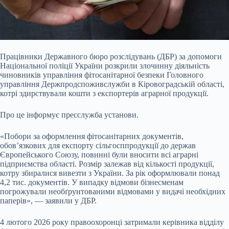
Працівники Державного бюро розслідувань (ДБР) за допомоги
Національної поліції України розкрили злочинну діяльність
чиновників управління фітосанітарної безпеки Головного
управління Держпродспоживслужби в Кіровоградській області,
котрі здирствували кошти з експортерів аграрної продукції.
Про це інформує пресслужба установи.
«Побори за оформлення фітосанітарних документів,
обов’язкових для експорту сільгосппродукції до держав
Європейського Союзу, повинні були вносити всі аграрні
підприємства області. Розмір залежав від кількості продукції,
котру збиралися вивезти з України. За рік оформлювали понад
4,2 тис. документів. У випадку відмови бізнесменам
погрожували необґрунтованими відмовами у видачі необхідних
паперів», — заявили у ДБР.
4 лютого 2026 року правоохоронці затримали керівника відділу