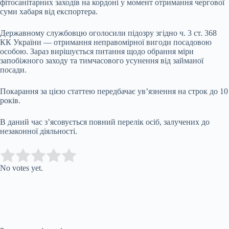
фітосанітарних заходів на кордоні у момент отримання чергової
суми хабаря від експортера.
Державному службовцю оголосили підозру згідно ч. 3 ст. 368
КК України — отримання неправомірної вигоди посадовою
особою. Зараз вирішується питання щодо обрання міри
запобіжного заходу та тимчасового усунення від займаної
посади.
Покарання за цією статтею передбачає ув’язнення на строк до 10
років.
В даний час з’ясовується повний перелік осіб, залучених до
незаконної діяльності.
Submit Rating
Rate this item:
No votes yet.