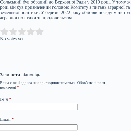
Сольський був обраний до Верховної Ради у 2019 році. У тому ж
році він був призначений головою Комітету з питань аграрної та
земельної політики. У березні 2022 року обійняв посаду міністра
аграрної політики та продовольства.
Submit Rating
Rate this item:
No votes yet.
Залишити відповідь
Ваша e-mail адреса не оприлюднюватиметься.
Обов’язкові поля
позначені
*
Ім’я
*
Email
*