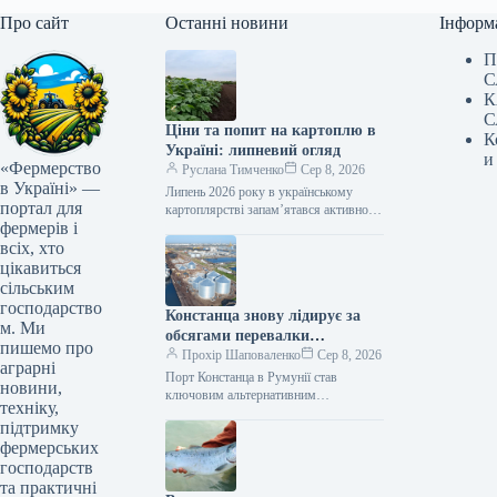
Про сайт
Останні новини
Інформ
П
С
К
С
Ціни та попит на картоплю в
К
Україні: липневий огляд
и
«Фермерство
Руслана Тимченко
Сер 8, 2026
в Україні» —
Липень 2026 року в українському
портал для
картоплярстві запам’ятався активною
фермерів і
професійною освітою для виробників,
презентацією першого
всіх, хто
загальнонаціонального дослідження
цікавиться
споживання картоплі, сезонним
сільським
зниженням…
господарство
Констанца знову лідирує за
м. Ми
обсягами перевалки
пишемо про
українських вантажів
Прохір Шаповаленко
Сер 8, 2026
аграрні
Порт Констанца в Румунії став
новини,
ключовим альтернативним
техніку,
логістичним вузлом для українського
підтримку
агроекспорту. Розвиток цього
фермерських
маршруту, розширення логістичних
потужностей та підтримка…
господарств
та практичні