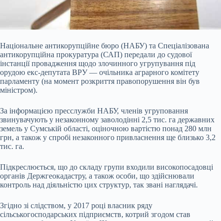
Національне антикорупційне бюро (НАБУ) та Спеціалізована
антикорупційна прокуратура (САП) передали до судової
інстанції провадження щодо злочинного угрупування під
орудою екс-депутата ВРУ — очільника аграрного комітету
парламенту (на момент розкриття правопорушення він був
міністром).
За інформацією пресслужби НАБУ, членів угруповання
звинувачують у незаконному заволодінні 2,5 тис. га державних
земель у Сумській області, оціночною вартістю понад 280
млн
грн, а також у спробі незаконного привласнення ще близько 3,2
тис. га.
Підкреслюється, що до складу групи входили високопосадовці
органів Держгеокадастру, а також особи, що здійснювали
контроль над діяльністю цих структур, так звані наглядачі.
Згідно зі слідством, у 2017 році власник ряду
сільськогосподарських підприємств, котрий згодом став