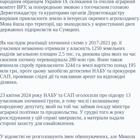
народним обранцем України IX скликання та очолив аграрний
комітет ВРУ, за попередньою змовою з тогочасним головою
Держгеокадастру та кураторами органів Держгеокадастру
вирішив привласнити землю в інтересах окремого агрохолдингу.
Мова йшла про території, що знаходились у користуванні двох
державних підприємств на Сумщині.
Як наслідок реалізації злочинної схеми у 2017-2021 рр. її
учасники незаконно отримали у власність 1250 земельних
наділів загальною площею 2,5 тис. га, ринкова ціна яких на час
скоєння злочину перевищувала 280 млн грн. Вони також
вчинили спробу привласнити 3244 га землі вартістю понад 195
млн грн, проте цьому запобігли детективи НАБУ та прокурори
САП, провівши слідчі дії та наклавши арешт на відповідні
ділянки.
23 квітня 2024 року НАБУ та САП оголосили про підозру 13
учасникам злочинної групи, в тому числі і колишньому
народному депутату, який на той час займав посаду міністра
аграрної політики та продовольства. У грудні того ж року
розслідування у цій справі завершили, а матеріали надали
стороні захисту для ознайомлення.
У відомстві не розголошують імен обвинувачених, але Микола