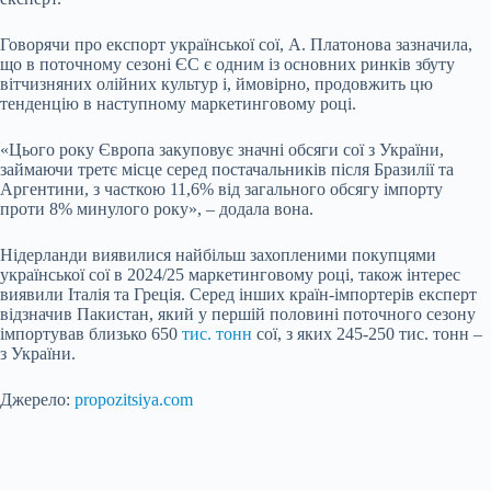
Говорячи про експорт української сої, А. Платонова зазначила,
що в поточному сезоні ЄС є одним із основних ринків збуту
вітчизняних олійних культур і, ймовірно, продовжить цю
тенденцію в наступному маркетинговому році.
«Цього року Європа закуповує значні обсяги сої з України,
займаючи третє місце серед постачальників після Бразилії та
Аргентини, з часткою 11,6% від загального обсягу імпорту
проти 8% минулого року», – додала вона.
Нідерланди виявилися найбільш захопленими покупцями
української сої в 2024/25 маркетинговому році, також інтерес
виявили Італія та Греція. Серед інших країн-імпортерів експерт
відзначив Пакистан, який у першій половині поточного сезону
імпортував близько 650
тис. тонн
сої, з яких 245-250 тис. тонн –
з України.
Джерело:
propozitsiya.com