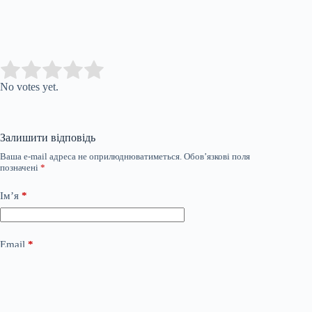
Submit Rating
Rate this item:
No votes yet.
Залишити відповідь
Ваша e-mail адреса не оприлюднюватиметься.
Обов’язкові поля
позначені
*
Ім’я
*
Email
*
Сайт