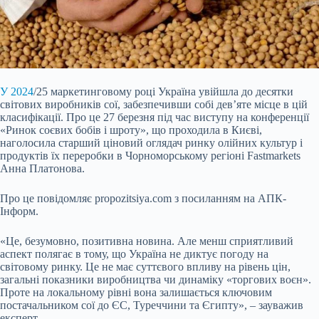
У 2024
/25 маркетинговому році Україна увійшла до десятки
світових виробників сої, забезпечивши собі дев’яте місце в цій
класифікації. Про це 27 березня під час виступу на конференції
«Ринок соєвих бобів і шроту», що проходила в Києві,
наголосила старший ціновий оглядач ринку олійних культур і
продуктів їх переробки в Чорноморському регіоні Fastmarkets
Анна Платонова.
Про це повідомляє propozitsiya.com з посиланням на АПК-
Інформ.
«Це, безумовно, позитивна новина. Але менш сприятливий
аспект полягає в тому, що Україна не диктує погоду на
світовому ринку. Це не має суттєвого впливу на рівень цін,
загальні показники виробництва чи динаміку «торгових воєн».
Проте на локальному рівні вона залишається ключовим
постачальником сої до ЄС, Туреччини та Єгипту», – зауважив
експерт.