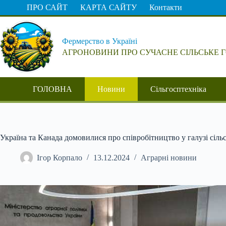
Перейти
ПРО САЙТ
КАРТА САЙТУ
Контакти
до
вмісту
Фермерство в Україні
АГРОНОВИНИ ПРО СУЧАСНЕ СІЛЬСЬКЕ 
ГОЛОВНА
Новини
Сільгосптехніка
Україна та Канада домовилися про співробітництво у галузі сіль
Ігор Корпало
13.12.2024
Аграрні новини