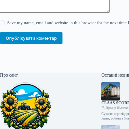
Save my name, email and website in this browser for the next time
Опублікувати коментар
Про сайт
Останні нови
CLAAS SCORPIO
Прохір Шапова
Сучасне агропідпри
зерна, робота з б