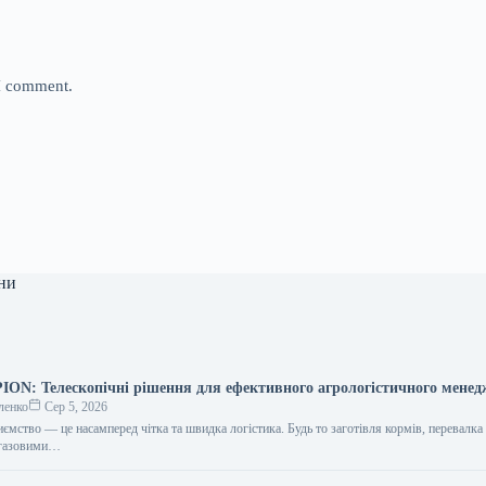
 I comment.
ни
N: Телескопічні рішення для ефективного агрологістичного мене
ленко
Сер 5, 2026
ємство — це насамперед чітка та швидка логістика. Будь то заготівля кормів, перевалка
іогазовими…