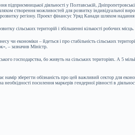
ня підприємницької діяльності у Полтавській, Дніпропетровській
шляхом створення можливостей для розвитку індивідуальної виро
 розвитку регіону. Проект фінансує Уряд Канади шляхом надання 
звитку сільських територій і збільшенні кількості робочих місць
есу чи економіки – йдеться і про стабільність сільських територ
ок», – зазначив Міністр.
ського господарства, бо живуть на сільських територіях. А 5 міль
амір зберегти обізнаність про цей важливий сектор для економі
 необхідності посилення маркерів гендерної рівності в діяльност