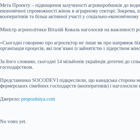
Мета Проекту – підвищення залученості агровиробників до веден
економічної спроможності жінок в аграрному секторі. Зокрема, 
кооперативів та більш активної участі у соціально-економічному
Міністр агрополітики Віталій Коваль наголосив на важливості ро
«Сьогодні говоримо про агросектор не лише як про напрямок бізн
організація процесів, які пов’язані із зайнятістю і лідерством жін
За його словами, сьогодні 14 мільйонів українців дотичні до сіль
господарством.
Представники SOCODEVI підкреслили, що канадська сторона має н
фермерських сімейних господарств (кооперативів) і наголосили на
Джерело:
propozitsiya.com
Submit Rating
Rate this item:
No votes yet.
Submit Rating
Rate this item: