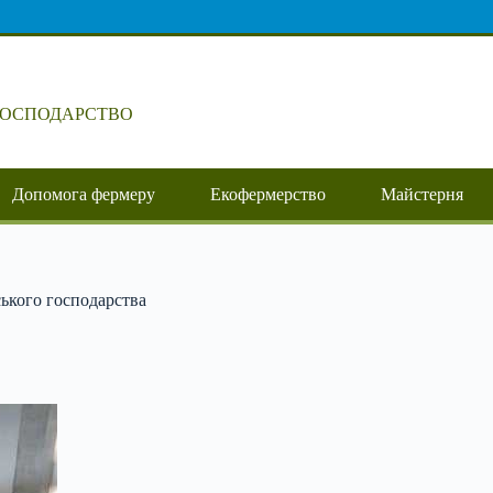
ГОСПОДАРСТВО
Допомога фермеру
Екофермерство
Майстерня
ського господарства