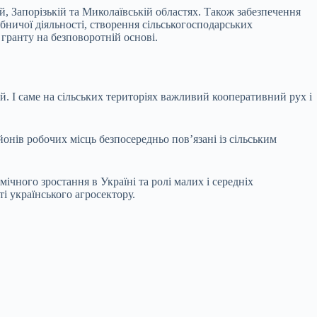
, Запорізькій та Миколаївській областях. Також забезпечення
бничої діяльності, створення сільськогосподарських
гранту на безповоротній основі.
.
ій. І саме на сільських територіях важливий кооперативний рух і
йонів робочих місць безпосередньо пов’язані із сільським
чного зростання в Україні та ролі малих і середніх
і українського агросектору.