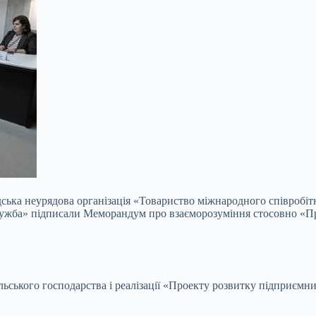
ська неурядова організація «Товариство міжнародного співробі
служба» підписали Меморандум про взаєморозуміння стосовно «Пр
ільського господарства і реалізації «Проекту розвитку підприємни