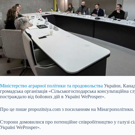
Міністерство аграрної
політики та продовольства
України, Канад
громадська організація «Сільськогосподарська консультаційна 
постраждало від бойових дій в Україні WeProsper».
Про це пише propozitsiya.com з посиланням на Мінагрополітики.
Сторони домовилися про
потенційне співробітництво у галузі с
Україні WeProsper».