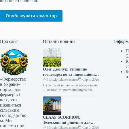
next time I comment.
Опублікувати коментар
Про сайт
Останні новини
Інформ
П
С
К
С
Олег Демчук: тепличне
К
господарство та інноваційні
и
«Фермерство
центри в Україні
Прохір Шаповаленко
Сер 7, 2026
в Україні» —
На сьогодні тепличне господарювання
портал для
— це вже не просто вирощування
фермерів і
продукції, а й застосування сучасних
технологій та цифрових інструментів,
всіх, хто
що…
цікавиться
сільським
господарство
CLAAS SCORPION:
м. Ми
Телескопічні рішення для
пишемо про
ефективного агрологістичного
Прохір Шаповаленко
Сер 5, 2026