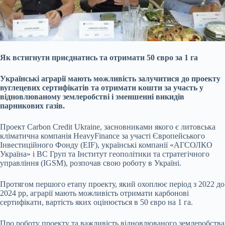
Як встигнути приєднатись та отримати 50 євро за 1 га
Українські аграрії мають можливість залучитися до проекту
вуглецевих сертифікатів та отримати кошти за участь у
відновлюваному землеробстві і зменшенні викидів
парникових газів.
Проект Carbon Credit Ukraine, засновниками якого є литовська
кліматична компанія HeavyFinance за участі Європейського
Інвестиційного Фонду (EIF), українські компанії «АГСОЛКО
Україна» і ВС Груп та Інститут геополітики та стратегічного
управління (IGSM), розпочав свою роботу в Україні.
Протягом першого етапу проекту, який охоплює період з 2022 до
2024 рр, аграрії мають можливість отримати карбонові
сертифікати, вартість яких оцінюється в 50 євро на 1 га.
Про роботу проекту та важливість відновлюваного землеробства