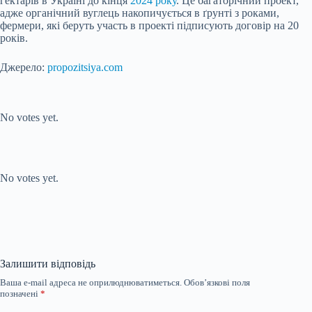
гектарів в Україні до кінця
2024 року
. Це багаторічний проект,
адже органічний вуглець накопичується в ґрунті з роками,
фермери, які беруть участь в проекті підписують договір на 20
років.
Джерело:
propozitsiya.com
Submit Rating
Rate this item:
No votes yet.
Submit Rating
Rate this item:
No votes yet.
Залишити відповідь
Ваша e-mail адреса не оприлюднюватиметься.
Обов’язкові поля
позначені
*