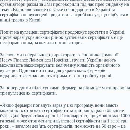
організатори разом за ЗМІ проговорили під час прес-сніданку на
тему «Відновлювальне сільське господарство в Україні та
сертифіковані вуглецеві кредити для агробізнесу», що відбувся в
кінці травня в Києві.
Попит на вуглецеві сертифікати продовжує зростати в Україні,
проте наразі український ринок вуглецевих сертифікатів є ще
несформованим, зазначили організатори.
За словами генерального директора та засновника компанії
Heavy Finance Лаймонаса Норейки, ґрунти України дають
можливість законсервувати величезну кількість органічного
вуглецю. Одночасно з цим для українських фермерів
відкривається можливість отримати за цю роботу гроші.
За попередніми підрахунками, фермер на рік може мати право на
три вуглецевих сертифікати.
«Якщо фермери попадуть зараз у цю програму, вони мають
можливість отримати сертифікати за три роки, цього більш не
буде. Далі будуть тільки річні. Господарство, що умовно має 1000
га землі може отримати три вуглецеві сертифікати на 1 га за три
роки, – загалом дев’ять сертифікатів, помножте на 50 євро – це