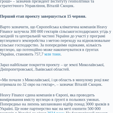
гроші» – зазначив президент Інституту геополітики та
стратегічного Управління, Віталій Скоцик.
Перший етап проекту завершується 15 червня.
Варто зазначити, що Європейська кліматична компанія Heavy
Finance залучила 300 000 гектарів сільськогосподарських угідь у
західній та центральній частині України до участі у програмі
вуглецевого землеробства з метою переходу на відновлювальне
сільське господарство. За попередніми оцінками, кількість
вуглецю, що потенційно може накопичуватися в ґрунтах
України, становить 757,7
млн тонн
.
Зараз найбільше покриття проекту – це землі Миколаївської,
Дніпропетровської, Львівської областей.
«Ми почали з Миколаївської, і ця область в минулому році вже
отримала по 32 євро на гектар», – зазначає Віталій Скоцик.
Heavy Finance єдина компанія в Європі, яка проводить
вимірювання вмісту вуглецю в ґрунті в польових умовах.
Попередньо на липень заплановано відбір понад 3000 зразків в
Україні. Це нове партнерство має на меті охопити 500 000