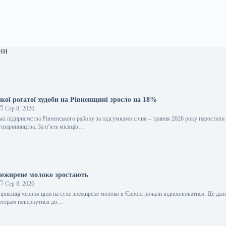
ни
кої рогатої худоби на Рівненщині зросло на 18%
Сер 8, 2026
кі підприємства Рівненського району за підсумками січня – травня 2026 року наростили
 тваринництва. За п’ять місяців…
знежирене молоко зростають
Сер 8, 2026
прикінці червня ціни на сухе знежирене молоко в Європі почали відновлюватися. Це дал
ортерам повернутися до…