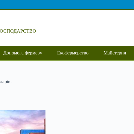
ГОСПОДАРСТВО
Допомога фермеру
Екофермерство
Майстерня
ларів.