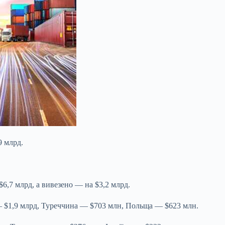
9 млрд.
$6,7 млрд, а вивезено — на $3,2 млрд.
— $1,9 млрд, Туреччина — $703 млн, Польща — $623 млн.