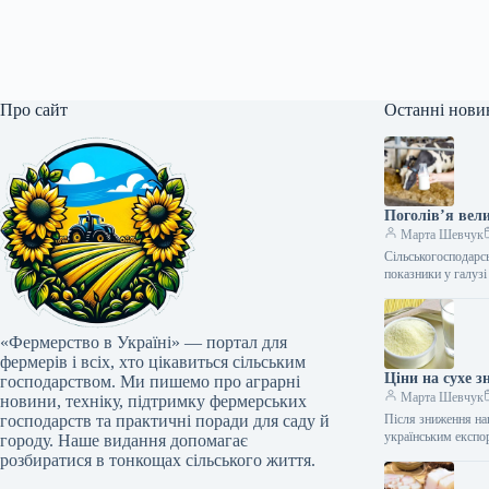
Про сайт
Останні нови
Поголів’я вели
Марта Шевчук
Сільськогосподарсь
показники у галузі
«Фермерство в Україні» — портал для
фермерів і всіх, хто цікавиться сільським
Ціни на сухе 
господарством. Ми пишемо про аграрні
Марта Шевчук
новини, техніку, підтримку фермерських
господарств та практичні поради для саду й
Після зниження на
українським експ
городу. Наше видання допомагає
розбиратися в тонкощах сільського життя.