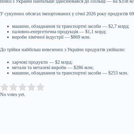
Вивіз з України найбільше здійснювався до Польщі — на $358 мл
У сукупних обсягах імпортованих у січні 20
26 року продуктів 69
машини, обладнання та транспортні засоби — $2,7 млрд;
паливно-енергетична продукція — $1,1 млрд;
вироби хімічної індустрії — $869 млн.
До трійки найбільш вивезених з України продуктів увійшли:
харчові продукти — $2 млрд;
метали та металеві вироби — $286 млн;
машини, обладнання та транспортні засоби — $253 млн.
Submit Rating
Rate this item:
No votes yet.