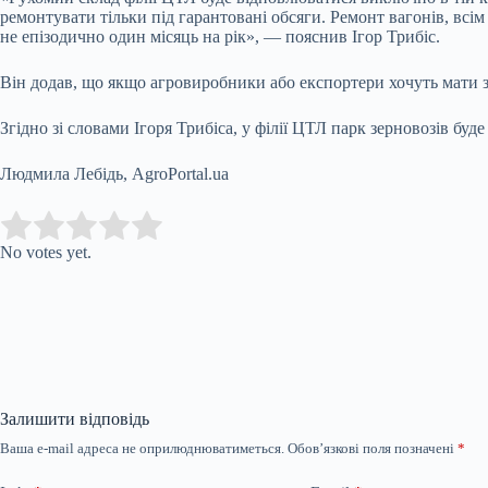
ремонтувати тільки під гарантовані обсяги. Ремонт вагонів, всі
не епізодично один місяць на рік», — пояснив Ігор Трибіс.
Він додав, що якщо агровиробники або експортери хочуть мати за
Згідно зі словами Ігоря Трибіса, у філії ЦТЛ парк зерновозів буд
Людмила Лебідь, AgroPortal.ua
Submit Rating
Rate this item:
No votes yet.
Залишити відповідь
Ваша e-mail адреса не оприлюднюватиметься.
Обов’язкові поля позначені
*