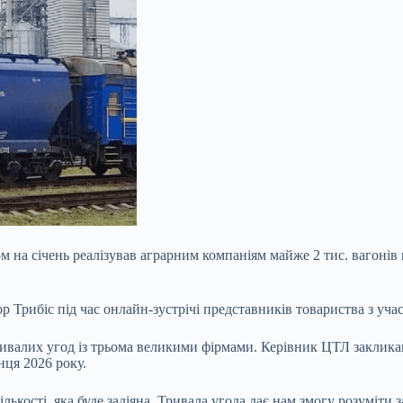
 на січень реалізував аграрним компаніям майже 2 тис. вагонів
ор Трибіс під час онлайн-зустрічі представників товариства з уч
ивалих угод із трьома великими фірмами. Керівник ЦТЛ закликав 
нця 2026 року.
ькості, яка буде задіяна. Тривала угода дає нам змогу розуміти з