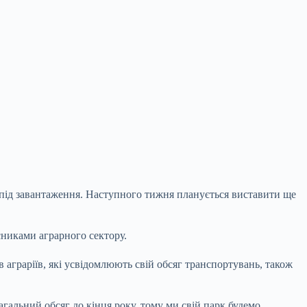
 під завантаження. Наступного тижня планується виставити ще
асниками аграрного сектору.
аграріїв, які усвідомлюють свій обсяг транспортувань, також
агальний обсяг до кінця року, тому ми свій парк будемо