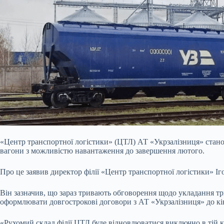
«Центр транспортної логістики» (ЦТЛ) АТ «Укрзалізниця» станом
вагони з можливістю навантаження до завершення лютого.
Про це заявив директор філії «Центр транспортної логістики» Іг
Він зазначив, що зараз тривають обговорення щодо укладання тр
оформлювати довгострокові договори з АТ «Укрзалізниця» до кі
«Рухомий склад філії ЦТЛ буде відновлюватися виключно в тій кіл