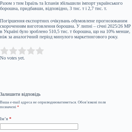
Разом з тим Ізраїль та Іспанія збільшили імпорт українського
борошна, придбавши, відповідно, 3 тис. т і 2,7 тис. т.
Погіршення експортних очікувань обумовлене прогнозованим
скороченням виготовлення борошна. У липні – січні 2025/26 МР
в Україні було зроблено 510,5 тис. т борошна, що на 10% менше,
ніж за аналогічний період минулого маркетингового року.
Submit Rating
Rate this item:
No votes yet.
Залишити відповідь
Ваша e-mail адреса не оприлюднюватиметься.
Обов’язкові поля
позначені
*
Ім’я
*