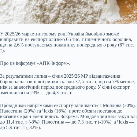
У 2025/26 маркетинговому році Україна ймовірно зможе
відправити на експорт близько 65 тис. т пшеничного борошна,
що на 2,6% поступається показнику попереднього року (67 тис.
т).
Про це інформує «АПК-Інформ».
За результатами липня – січня 2025/26 МР відвантаження
борошна на зовнішні ринки склали 37,5 тис. т, що на 7% менше,
ніж за аналогічний період попереднього року. У січні експорт
зменшився на 23% — до 4,3 тис. т.
Провідними напрямками експорту залишаються Молдова (30%),
Палестина (20
%) та Чехія (16%), проте обсяги поставок до
вказаних країн зменшились. Зокрема, Молдова знизила закупівлі
до 11,4 тис. т (-8%), Палестина — до 7,3 тис. т (-10%), а Чехія —
до 5,9 тис. т (-32%).