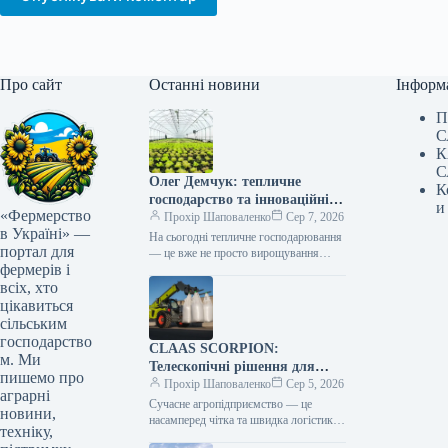
Про сайт
Останні новини
Інформ
П
С
К
С
Олег Демчук: тепличне
К
господарство та інноваційні
и
«Фермерство
центри в Україні
Прохір Шаповаленко
Сер 7, 2026
в Україні» —
На сьогодні тепличне господарювання
портал для
— це вже не просто вирощування
фермерів і
продукції, а й застосування сучасних
технологій та цифрових інструментів,
всіх, хто
що…
цікавиться
сільським
господарство
CLAAS SCORPION:
м. Ми
Телескопічні рішення для
пишемо про
ефективного агрологістичного
Прохір Шаповаленко
Сер 5, 2026
аграрні
менеджменту
Сучасне агропідприємство — це
новини,
насамперед чітка та швидка логістика.
техніку,
Будь то заготівля кормів, перевалка