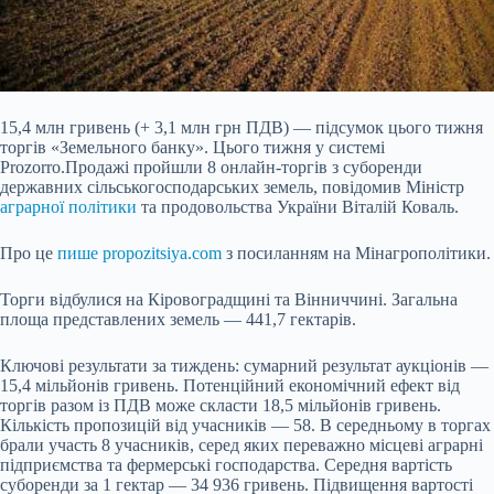
15,4 млн гривень (+ 3,1 млн грн ПДВ) — підсумок цього тижня
торгів «Земельного банку». Цього тижня у системі
Prozorro.Продажі пройшли 8 онлайн-торгів з суборенди
державних сільськогосподарських земель, повідомив Міністр
аграрної політики
та продовольства України Віталій Коваль.
Про це
пише propozitsiya.com
з посиланням на Мінагрополітики.
Торги відбулися на Кіровоградщині та Вінниччині. Загальна
площа представлених земель — 441,7 гектарів.
Ключові результати за тиждень: сумарний результат
аукціонів —
15,4 мільйонів гривень. Потенційний економічний ефект від
торгів разом із ПДВ може скласти 18,5 мільйонів гривень.
Кількість пропозицій від учасників — 58. В середньому в торгах
брали участь 8 учасників, серед яких переважно місцеві аграрні
підприємства та фермерські господарства. Середня вартість
суборенди за 1 гектар — 34 936 гривень. Підвищення вартості