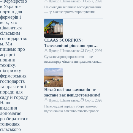
«Фермерство
центри в Україні
Прохір Шаповаленко
Сер 7, 2026
в Україні» —
На сьогодні тепличне господарювання
портал для
— це вже не просто вирощування
фермерів і
продукції, а й застосування сучасних
технологій та цифрових інструментів,
всіх, хто
що…
цікавиться
сільським
господарство
CLAAS SCORPION:
м. Ми
Телескопічні рішення для
пишемо про
ефективного агрологістичного
Прохір Шаповаленко
Сер 5, 2026
аграрні
менеджменту
Сучасне агропідприємство — це
новини,
насамперед чітка та швидка логістика.
техніку,
Будь то заготівля кормів, перевалка
підтримку
тисяч тонн зерна, робота з
фермерських
біогазовими…
господарств
та практичні
Нехай посівна кампанія не
поради для
застане вас непідготовленим!
саду й городу.
Прохір Шаповаленко
Сер 5, 2026
Наше
Напередодні періоду збору врожаю
видання
надзвичайно важливо вчасно провести
допомагає
огляд комбайна та заздалегідь
розбиратися в
виконати всі процедури планового
тонкощах
технічного
сільського
обслуговування.Оптимальним