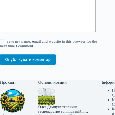
Save my name, email and website in this browser for the
next time I comment.
Опублікувати коментар
Про сайт
Останні новини
Інформ
П
С
К
С
Олег Демчук: тепличне
К
господарство та інноваційні
и