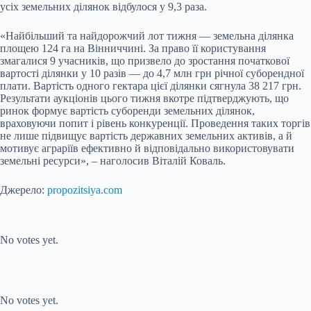
усіх земельних ділянок відбулося у 9,3 раза.
«Найбільший та найдорожчий лот тижня — земельна ділянка
площею 124 га на Вінниччині. За право її користування
змагалися 9 учасників, що призвело до зростання початкової
вартості ділянки у 10 разів — до 4,7 млн грн річної суборендної
плати. Вартість одного гектара цієї ділянки сягнула 38 217 грн.
Результати аукціонів цього тижня вкотре підтверджують, що
ринок формує вартість суборенди земельних ділянок,
враховуючи попит і рівень конкуренції. Проведення таких торгів
не лише підвищує вартість державних земельних активів, а й
мотивує аграріїв ефективно й відповідально використовувати
земельні ресурси», – наголосив Віталій Коваль.
Джерело:
propozitsiya.com
Submit Rating
Rate this item:
No votes yet.
Submit Rating
Rate this item:
No votes yet.