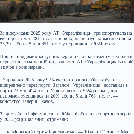
За підсумками 2025 року, АТ «Укрзалізниця» транспортувала на
експорт 25 млн 481 тис. т зернових, що вказує на зменшення на
25,3%, або на 8 млн 651 тис. т у порівнянні з 2024 роком.
Про це повідомив заступник керівника департаменту технології
перевезень та комерційної діяльності АТ «Укрзалізниця» Валерій
Ткачов в ході наради.
«Упродовж 2025 року 92% експортованого збіжжя було
відправлено через порти. Загалом «Укрзалізниця» доставила в
порти 23 млн 454 тис. т. У зіставленні з 20
24 роком даний
напрямок зменшився на 20%, або на 5 млн 768 тис. т», —
констатує Валерій Ткачов.
Згідно з його інформацією, найбільші обсяги експортного зерна
у 2025 році з залізниці отримали:
Морський порт «Чорноморськ» — 10 млн 711 тис. т. Має