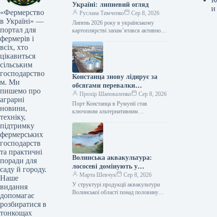
Україні: липневий огляд
и
«Фермерство
Руслана Тимченко
Сер 8, 2026
в Україні» —
Липень 2026 року в українському
портал для
картоплярстві запам’ятався активною
фермерів і
професійною освітою для виробників,
презентацією першого
всіх, хто
загальнонаціонального дослідження
цікавиться
споживання картоплі, сезонним
сільським
зниженням…
господарство
Констанца знову лідирує за
м. Ми
обсягами перевалки
пишемо про
українських вантажів
Прохір Шаповаленко
Сер 8, 2026
аграрні
Порт Констанца в Румунії став
новини,
ключовим альтернативним
техніку,
логістичним вузлом для українського
підтримку
агроекспорту. Розвиток цього
фермерських
маршруту, розширення логістичних
потужностей та підтримка…
господарств
та практичні
Волинська аквакультура:
поради для
лососеві домінують у
саду й городу.
продукції
Марта Шевчук
Сер 8, 2026
Наше
У структурі продукції аквакультури
видання
Волинської області понад половину
допомагає
становлять лососеві види риб. У 2025
розбиратися в
році їх виростили 226,9 т, що…
тонкощах