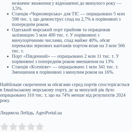
незначне зниження у відношенні до минулого року —
3,5%.
Станція «Чорноморська» для ТІС — опрацьовано 5 млн
598 тис. т, що демонструє спад на 2,7% в порівнянні з
попереднім роком.
Одеський морський порт прийняв та опрацював
залізницею 5 млн 400 тис. т. У порівнянні з
минулорічними числами, спад майже 40%, обсяг
перевалки зернових вантажів портом впав на 3 млн 566
тис. т.
Порт «Південний» — опрацьовано 2 млн 11 тис. т. У
порівнянні з попереднім роком зменшення на 13%
Станція «Ксенієве» — опрацьовано 1 млн 341 тис. т.
Зменшення в порівнянні з минулим роком на 16%.
Найбільше скорочення за обсягами серед портів спостерігається
в Ізмаїльському морському порту, де за минулий рік було
опрацьовано 310 тис. т, що на 74% менше від результатів 2024
року.
Людмила Лебідь, AgroPortal.ua
Submit Rating
Rate this item: