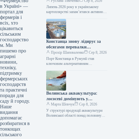
«Фермерство
Руслана Тимченко
Сер 8, 2026
в Україні» —
Липень 2026 року в українському
портал для
картоплярстві запам’ятався активною
фермерів і
професійною освітою для виробників,
презентацією першого
всіх, хто
загальнонаціонального дослідження
цікавиться
споживання картоплі, сезонним
сільським
зниженням…
господарство
Констанца знову лідирує за
м. Ми
обсягами перевалки
пишемо про
українських вантажів
Прохір Шаповаленко
Сер 8, 2026
аграрні
Порт Констанца в Румунії став
новини,
ключовим альтернативним
техніку,
логістичним вузлом для українського
підтримку
агроекспорту. Розвиток цього
фермерських
маршруту, розширення логістичних
потужностей та підтримка…
господарств
та практичні
Волинська аквакультура:
поради для
лососеві домінують у
саду й городу.
продукції
Марта Шевчук
Сер 8, 2026
Наше
У структурі продукції аквакультури
видання
Волинської області понад половину
допомагає
становлять лососеві види риб. У 2025
розбиратися в
році їх виростили 226,9 т, що…
тонкощах
сільського