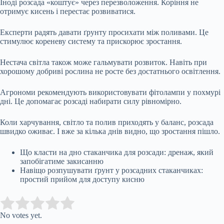
Іноді розсада «коштує» через перезволоження. Коріння не
отримує кисень і перестає розвиватися.
Експерти радять давати ґрунту просихати між поливами. Це
стимулює кореневу систему та прискорює зростання.
Нестача світла також може гальмувати розвиток. Навіть при
хорошому добриві рослина не росте без достатнього освітлення.
Агрономи рекомендують використовувати фітолампи у похмурі
дні. Це допомагає розсаді набирати силу рівномірно.
Коли харчування, світло та полив приходять у баланс, розсада
швидко оживає. І вже за кілька днів видно, що зростання пішло.
Що класти на дно стаканчика для розсади: дренаж, який
запобігатиме закисанню
Навіщо розпушувати ґрунт у розсадних стаканчиках:
простий прийом для доступу кисню
Submit Rating
Rate this item:
No votes yet.