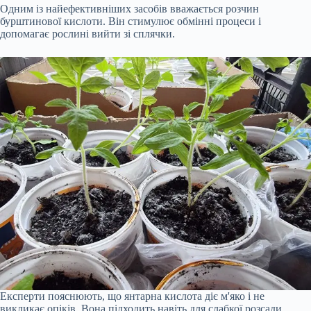
Одним із найефективніших засобів вважається розчин
бурштинової кислоти. Він стимулює обмінні процеси і
допомагає рослині вийти зі сплячки.
Експерти пояснюють, що янтарна кислота діє м'яко і не
викликає опіків. Вона підходить навіть для слабкої розсади.