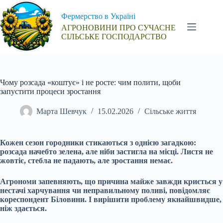
Перейти
до
Фермерство в Україні
вмісту
АГРОНОВИНИ ПРО СУЧАСНЕ
СІЛЬСЬКЕ ГОСПОДАРСТВО
Чому розсада «коштує» і не росте: чим полити, щоби
запустити процеси зростання
Марта Шевчук
15.02.2026
Сільське життя
Кожен сезон городники стикаються з однією загадкою:
розсада начебто зелена, але ніби застигла на місці. Листя не
жовтіє, стебла не падають, але зростання немає.
Агрономи запевняють, що причина майже завжди криється у
нестачі харчування чи неправильному поливі, повідомляє
кореспондент Біловини. І вирішити проблему якнайшвидше,
ніж здається.