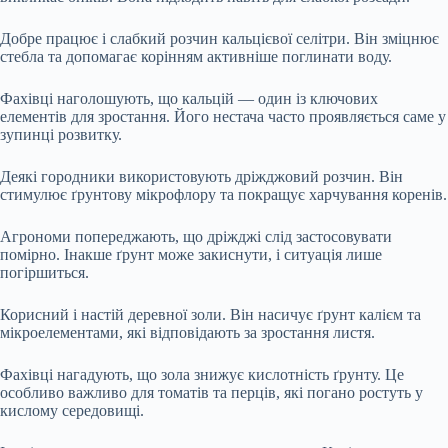
Добре працює і слабкий розчин кальцієвої селітри. Він зміцнює
стебла та допомагає корінням активніше поглинати воду.
Фахівці наголошують, що кальцій — один із ключових
елементів для зростання. Його нестача часто проявляється саме у
зупинці розвитку.
Деякі городники використовують дріжджовий розчин. Він
стимулює ґрунтову мікрофлору та покращує харчування коренів.
Агрономи попереджають, що дріжджі слід застосовувати
помірно. Інакше ґрунт може закиснути, і ситуація лише
погіршиться.
Корисний і настій деревної золи. Він насичує ґрунт калієм та
мікроелементами, які відповідають за зростання листя.
Фахівці нагадують, що зола знижує кислотність ґрунту. Це
особливо важливо для томатів та перців, які погано ростуть у
кислому середовищі.