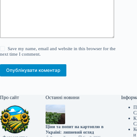
Save my name, email and website in this browser for the
next time I comment.
Опублікувати коментар
Про сайт
Останні новини
Інформ
П
С
К
С
Ціни та попит на картоплю в
К
Україні: липневий огляд
и