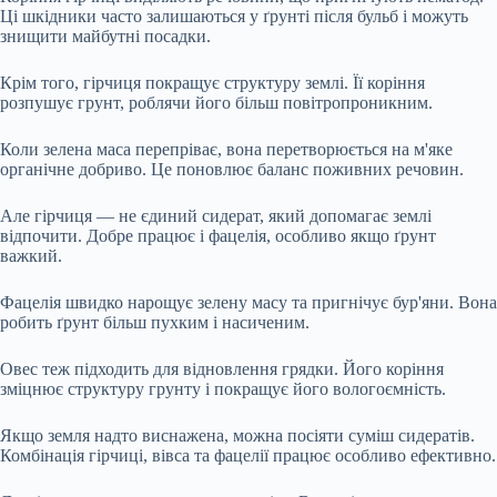
Ці шкідники часто залишаються у ґрунті після бульб і можуть
знищити майбутні посадки.
Крім того, гірчиця покращує структуру землі. Її коріння
розпушує грунт, роблячи його більш повітропроникним.
Коли зелена маса перепріває, вона перетворюється на м'яке
органічне добриво. Це поновлює баланс поживних речовин.
Але гірчиця — не єдиний сидерат, який допомагає землі
відпочити. Добре працює і фацелія, особливо якщо ґрунт
важкий.
Фацелія швидко нарощує зелену масу та пригнічує бур'яни. Вона
робить ґрунт більш пухким і насиченим.
Овес теж підходить для відновлення грядки. Його коріння
зміцнює структуру грунту і покращує його вологоємність.
Якщо земля надто виснажена, можна посіяти суміш сидератів.
Комбінація гірчиці, вівса та фацелії працює особливо ефективно.