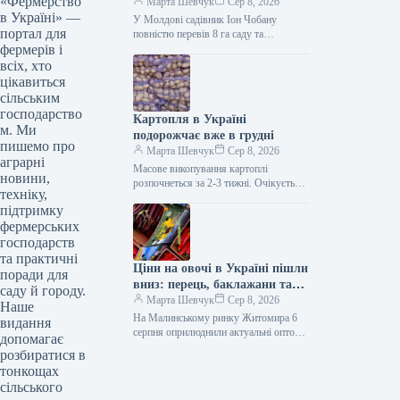
«Фермерство
на 8 гектарах саду та
Марта Шевчук
Сер 8, 2026
в Україні» —
винограднику
У Молдові садівник Іон Чобану
портал для
повністю перевів 8 га саду та
фермерів і
винограднику на підземне крапельне
зрошення, закопавши крапельну
всіх, хто
стрічку на…
цікавиться
сільським
господарство
Картопля в Україні
м. Ми
подорожчає вже в грудні
пишемо про
Марта Шевчук
Сер 8, 2026
аграрні
Масове викопування картоплі
новини,
розпочнеться за 2-3 тижні. Очікується,
техніку,
що спочатку ціни на цей овоч
підтримку
знизяться, а вже з грудня почнуть…
фермерських
господарств
та практичні
Ціни на овочі в Україні пішли
поради для
вниз: перець, баклажани та
саду й городу.
томати стали дешевшими
Марта Шевчук
Сер 8, 2026
Наше
На Малинському ринку Житомира 6
видання
серпня оприлюднили актуальні оптові
допомагає
ціни на овочеву продукцію, зокрема на
розбиратися в
баклажани, томати та різні сорти…
тонкощах
сільського