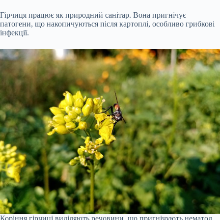
Гірчиця працює як природний санітар. Вона пригнічує
патогени, що накопичуються після картоплі, особливо грибкові
інфекції.
Коріння гірчиці виділяють речовини, що пригнічують нематод.