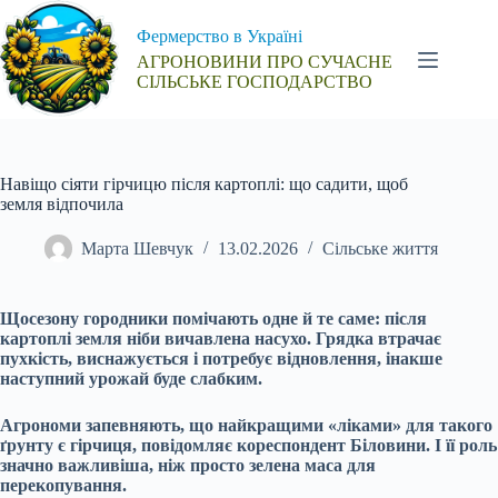
Перейти
до
Фермерство в Україні
вмісту
АГРОНОВИНИ ПРО СУЧАСНЕ
СІЛЬСЬКЕ ГОСПОДАРСТВО
Навіщо сіяти гірчицю після картоплі: що садити, щоб
земля відпочила
Марта Шевчук
13.02.2026
Сільське життя
Щосезону городники помічають одне й те саме: після
картоплі земля ніби вичавлена насухо. Грядка втрачає
пухкість, виснажується і потребує відновлення, інакше
наступний урожай буде слабким.
Агрономи запевняють, що найкращими «ліками» для такого
ґрунту є гірчиця, повідомляє кореспондент Біловини. І її роль
значно важливіша, ніж просто зелена маса для
перекопування.