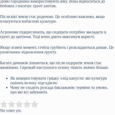
Деякі городники використовують віку. Вона відноситься до
бобових і насичує ґрунт азотом.
Після вікі земля стає родючою. Це особливо важливо, якщо
плануються вибагливі культури.
Агрономи підкреслюють, що сидерати потрібно закладати в
ґрунт до цвітіння. Тоді вони дають максимум користі.
Якщо згаяти момент, стебла грубіють і розкладаються довше. Це
уповільнює відновлення ґрунту.
Багато дачників зізнаються, що після сидератів земля стає
жвавішою. І врожай наступного сезону тішить значно більше.
Як використовувати грядку з-під капусти: які культури
оцінять велику підгодівлю
Чому не сходить розсада баклажанів: терміни та умови,
про які всі забувають
Submit Rating
Rate this item:
No votes yet.