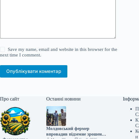
Save my name, email and website in this browser for the
next time I comment.
Опублікувати коментар
Про сайт
Останні новини
Інформ
П
С
К
С
Молдовський фермер
К
впровадив підземне зрошення
и