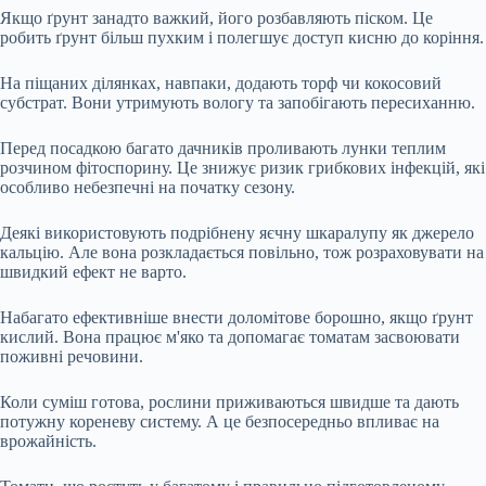
Якщо ґрунт занадто важкий, його розбавляють піском. Це
робить ґрунт більш пухким і полегшує доступ кисню до коріння.
На піщаних ділянках, навпаки, додають торф чи кокосовий
субстрат. Вони утримують вологу та запобігають пересиханню.
Перед посадкою багато дачників проливають лунки теплим
розчином фітоспорину. Це знижує ризик грибкових інфекцій, які
особливо небезпечні на початку сезону.
Деякі використовують подрібнену яєчну шкаралупу як джерело
кальцію. Але вона розкладається повільно, тож розраховувати на
швидкий ефект не варто.
Набагато ефективніше внести доломітове борошно, якщо ґрунт
кислий. Вона працює м'яко та допомагає томатам засвоювати
поживні речовини.
Коли суміш готова, рослини приживаються швидше та дають
потужну кореневу систему. А це безпосередньо впливає на
врожайність.