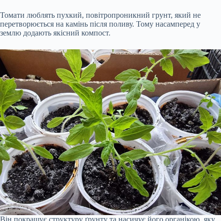
Томати люблять пухкий, повітропроникний грунт, який не
перетворюється на камінь після поливу. Тому насамперед у
землю додають якісний компост.
Він покращує структуру ґрунту та насичує його органікою, яку