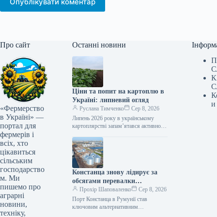
Опублікувати коментар
Про сайт
Останні новини
Інформ
П
С
К
С
Ціни та попит на картоплю в
К
Україні: липневий огляд
и
«Фермерство
Руслана Тимченко
Сер 8, 2026
в Україні» —
Липень 2026 року в українському
портал для
картоплярстві запам’ятався активною
фермерів і
професійною освітою для виробників,
презентацією першого
всіх, хто
загальнонаціонального дослідження
цікавиться
споживання картоплі, сезонним
сільським
зниженням…
господарство
Констанца знову лідирує за
м. Ми
обсягами перевалки
пишемо про
українських вантажів
Прохір Шаповаленко
Сер 8, 2026
аграрні
Порт Констанца в Румунії став
новини,
ключовим альтернативним
техніку,
логістичним вузлом для українського