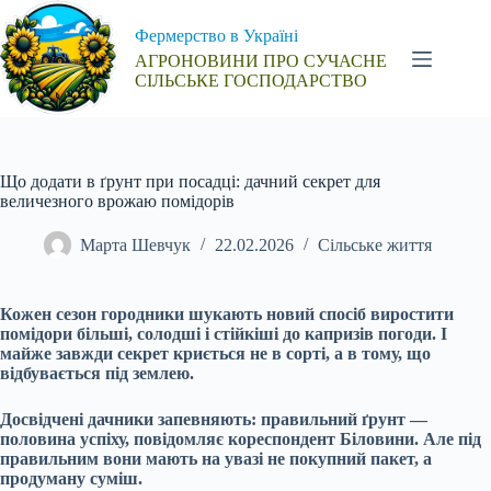
Перейти
до
Фермерство в Україні
вмісту
АГРОНОВИНИ ПРО СУЧАСНЕ
СІЛЬСЬКЕ ГОСПОДАРСТВО
Що додати в ґрунт при посадці: дачний секрет для
величезного врожаю помідорів
Марта Шевчук
22.02.2026
Сільське життя
Кожен сезон городники шукають новий спосіб виростити
помідори більші, солодші і стійкіші до капризів погоди. І
майже завжди секрет криється не в сорті, а в тому, що
відбувається під землею.
Досвідчені дачники запевняють: правильний ґрунт —
половина успіху, повідомляє кореспондент Біловини. Але під
правильним вони мають на увазі не покупний пакет, а
продуману суміш.