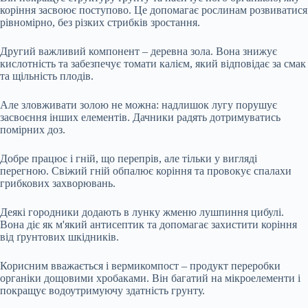
коріння засвоює поступово. Це допомагає рослинам розвиватися
рівномірно, без різких стрибків зростання.
Другий важливий компонент – деревна зола. Вона знижує
кислотність та забезпечує томати калієм, який відповідає за смак
та щільність плодів.
Але зловживати золою не можна: надлишок лугу порушує
засвоєння інших елементів. Дачники радять дотримуватись
помірних доз.
Добре працює і гній, що перепрів, але тільки у вигляді
перегною. Свіжий гній обпалює коріння та провокує спалахи
грибкових захворювань.
Деякі городники додають в лунку жменю лушпиння цибулі.
Вона діє як м'який антисептик та допомагає захистити коріння
від ґрунтових шкідників.
Корисним вважається і вермикомпост – продукт переробки
органіки дощовими хробаками. Він багатий на мікроелементи і
покращує водоутримуючу здатність грунту.