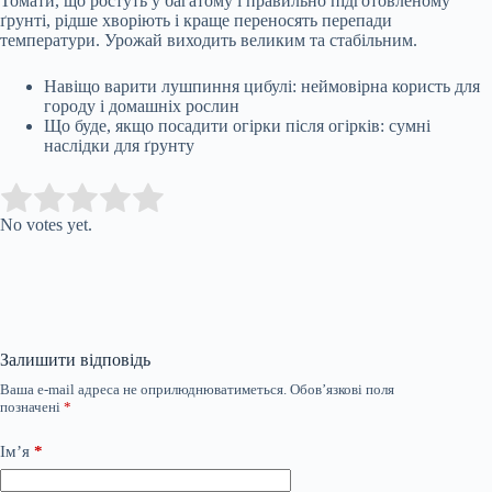
Томати, що ростуть у багатому і правильно підготовленому
ґрунті, рідше хворіють і краще переносять перепади
температури. Урожай виходить великим та стабільним.
Навіщо варити лушпиння цибулі: неймовірна користь для
городу і домашніх рослин
Що буде, якщо посадити огірки після огірків: сумні
наслідки для ґрунту
Submit Rating
Rate this item:
No votes yet.
Залишити відповідь
Ваша e-mail адреса не оприлюднюватиметься.
Обов’язкові поля
позначені
*
Ім’я
*