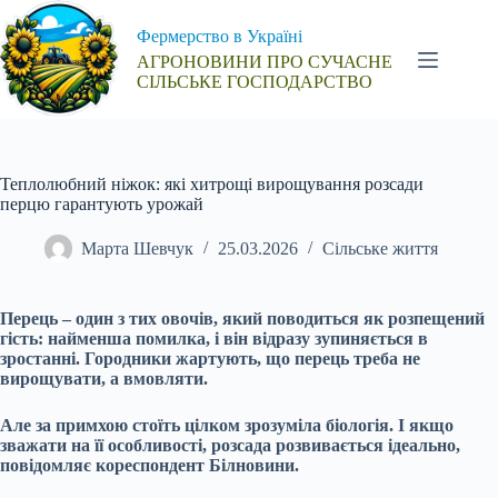
Перейти
до
Фермерство в Україні
вмісту
АГРОНОВИНИ ПРО СУЧАСНЕ
СІЛЬСЬКЕ ГОСПОДАРСТВО
Теплолюбний ніжок: які хитрощі вирощування розсади
перцю гарантують урожай
Марта Шевчук
25.03.2026
Сільське життя
Перець – один з тих овочів, який поводиться як розпещений
гість: найменша помилка, і він відразу зупиняється в
зростанні. Городники жартують, що перець треба не
вирощувати, а вмовляти.
Але за примхою стоїть цілком зрозуміла біологія. І якщо
зважати на її особливості, розсада розвивається ідеально,
повідомляє кореспондент Білновини.