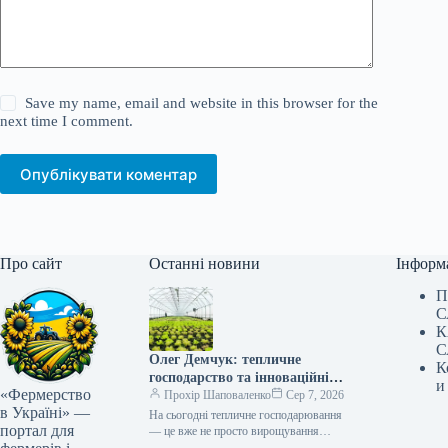
Save my name, email and website in this browser for the
next time I comment.
Опублікувати коментар
Про сайт
Останні новини
Інформ
П
С
К
С
Олег Демчук: тепличне
К
господарство та інноваційні
и
«Фермерство
центри в Україні
Прохір Шаповаленко
Сер 7, 2026
в Україні» —
На сьогодні тепличне господарювання
портал для
— це вже не просто вирощування
продукції, а й застосування сучасних