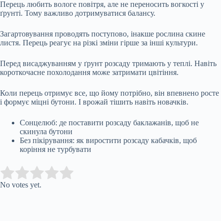
Перець любить вологе повітря, але не переносить вогкості у
ґрунті. Тому важливо дотримуватися балансу.
Загартовування проводять поступово, інакше рослина скине
листя. Перець реагує на різкі зміни гірше за інші культури.
Перед висаджуванням у ґрунт розсаду тримають у теплі. Навіть
короткочасне похолодання може затримати цвітіння.
Коли перець отримує все, що йому потрібно, він впевнено росте
і формує міцні бутони. І врожай тішить навіть новачків.
Сонцелюб: де поставити розсаду баклажанів, щоб не
скинула бутони
Без пікірування: як виростити розсаду кабачків, щоб
коріння не турбувати
Submit Rating
Rate this item:
No votes yet.