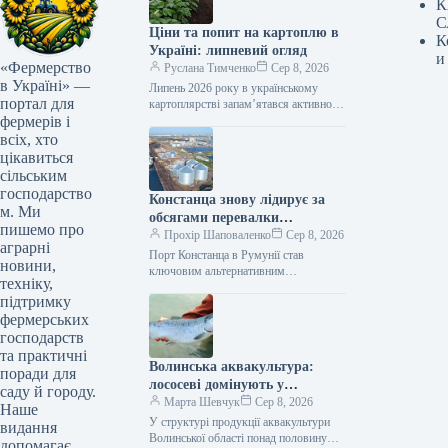
К
С
Ціни та попит на картоплю в
К
Україні: липневий огляд
и
«Фермерство
Руслана Тимченко
Сер 8, 2026
в Україні» —
Липень 2026 року в українському
портал для
картоплярстві запам’ятався активною
фермерів і
професійною освітою для виробників,
презентацією першого
всіх, хто
загальнонаціонального дослідження
цікавиться
споживання картоплі, сезонним
сільським
зниженням…
господарство
Констанца знову лідирує за
м. Ми
обсягами перевалки
пишемо про
українських вантажів
Прохір Шаповаленко
Сер 8, 2026
аграрні
Порт Констанца в Румунії став
новини,
ключовим альтернативним
техніку,
логістичним вузлом для українського
підтримку
агроекспорту. Розвиток цього
фермерських
маршруту, розширення логістичних
потужностей та підтримка…
господарств
та практичні
Волинська аквакультура:
поради для
лососеві домінують у
саду й городу.
продукції
Марта Шевчук
Сер 8, 2026
Наше
У структурі продукції аквакультури
видання
Волинської області понад половину
допомагає