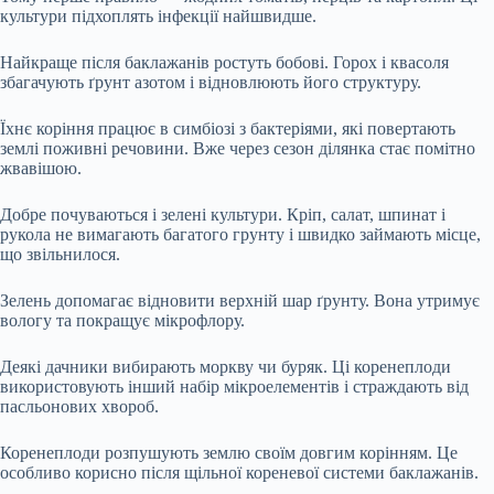
культури підхоплять інфекції найшвидше.
Найкраще після баклажанів ростуть бобові. Горох і квасоля
збагачують ґрунт азотом і відновлюють його структуру.
Їхнє коріння працює в симбіозі з бактеріями, які повертають
землі поживні речовини. Вже через сезон ділянка стає помітно
жвавішою.
Добре почуваються і зелені культури. Кріп, салат, шпинат і
рукола не вимагають багатого грунту і швидко займають місце,
що звільнилося.
Зелень допомагає відновити верхній шар ґрунту. Вона утримує
вологу та покращує мікрофлору.
Деякі дачники вибирають моркву чи буряк. Ці коренеплоди
використовують інший набір мікроелементів і страждають від
пасльонових хвороб.
Коренеплоди розпушують землю своїм довгим корінням. Це
особливо корисно після щільної кореневої системи баклажанів.