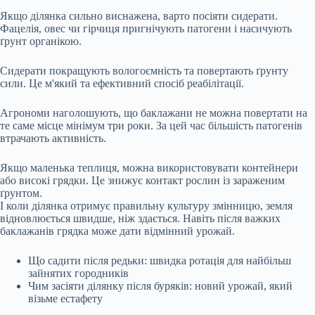
Якщо ділянка сильно виснажена, варто посіяти сидерати.
Фацелія, овес чи гірчиця пригнічують патогени і насичують
ґрунт органікою.
Сидерати покращують вологоємність та повертають ґрунту
сили. Це м'який та ефективний спосіб реабілітації.
Агрономи наголошують, що баклажани не можна повертати на
те саме місце мінімум три роки. За цей час більшість патогенів
втрачають активність.
Якщо маленька теплиця, можна використовувати контейнери
або високі грядки. Це знижує контакт рослин із зараженим
ґрунтом.
І коли ділянка отримує правильну культуру змінницю, земля
відновлюється швидше, ніж здається. Навіть після важких
баклажанів грядка може дати відмінний урожай.
Що садити після редьки: швидка ротація для найбільш
зайнятих городників
Чим засіяти ділянку після буряків: новий урожай, який
візьме естафету