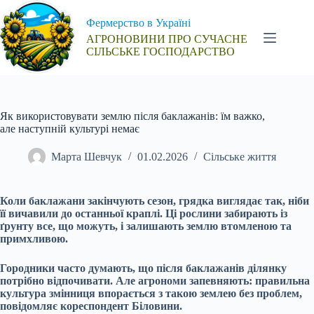
Перейти
до
Фермерство в Україні
вмісту
АГРОНОВИНИ ПРО СУЧАСНЕ
СІЛЬСЬКЕ ГОСПОДАРСТВО
Як використовувати землю після баклажанів: їм важко,
але наступній культурі немає
Марта Шевчук
01.02.2026
Сільське життя
Коли баклажани закінчують сезон, грядка виглядає так, ніби
її вичавили до останньої краплі. Ці рослини забирають із
ґрунту все, що можуть, і залишають землю втомленою та
примхливою.
Городники часто думають, що після баклажанів ділянку
потрібно відпочивати. Але агрономи запевняють: правильна
культура змінниця впорається з такою землею без проблем,
повідомляє кореспондент Біловини.