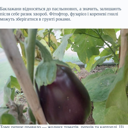
Баклажани відносяться до пасльонових, а значить, залишають
після себе ризик хвороб. Фітофтор, фузаріоз і кореневі гнилі
можуть зберігатися в грунті роками.
Тому перше правило — жодних томатів, перців та картоплі. Ці