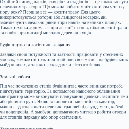
Охайний вигляд парків, скверів чи стадіонів — це також заслуга
невеликих тракторів. Що можна робити мінітрактором у теплу
пору року? Перш за все — косити траву. Для цього
використовуються роторні або ланцюгові косарки, які
забезпечують ідеально рівний зріз навіть на великих площах.
Також техніка допомагає при аерації газонів, підживленні трави
та навіть при висадці молодих дерев чи кущів.
Будівництво та логістичні завдання
Завдяки своїй потужності та здатності працювати у стеснених
умовах, компактні трактори знайшли своє місце і на будівельних
майданчиках, а також на складах чи лісозаготівлях.
Земляні роботи
Під час початкових етапів будівництва часто виникає потреба
підготувати територію. За допомогою навісного обладнання
мінітрактор може виконувати планування ділянки, засипати ями
або рівняти грунт. Якщо встановити навісний екскаватор,
машина здатна копати невеликі траншеї під фундамент, кабелі
чи водопровід. А ямобури допомагають миттєво робити отвори
для стовпів паркану або опор освітлення.