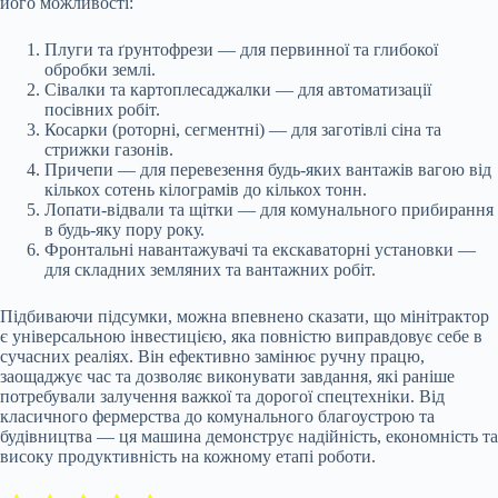
його можливості:
Плуги та ґрунтофрези — для первинної та глибокої
обробки землі.
Сівалки та картоплесаджалки — для автоматизації
посівних робіт.
Косарки (роторні, сегментні) — для заготівлі сіна та
стрижки газонів.
Причепи — для перевезення будь-яких вантажів вагою від
кількох сотень кілограмів до кількох тонн.
Лопати-відвали та щітки — для комунального прибирання
в будь-яку пору року.
Фронтальні навантажувачі та екскаваторні установки —
для складних земляних та вантажних робіт.
Підбиваючи підсумки, можна впевнено сказати, що мінітрактор
є універсальною інвестицією, яка повністю виправдовує себе в
сучасних реаліях. Він ефективно замінює ручну працю,
заощаджує час та дозволяє виконувати завдання, які раніше
потребували залучення важкої та дорогої спецтехніки. Від
класичного фермерства до комунального благоустрою та
будівництва — ця машина демонструє надійність, економність та
високу продуктивність на кожному етапі роботи.