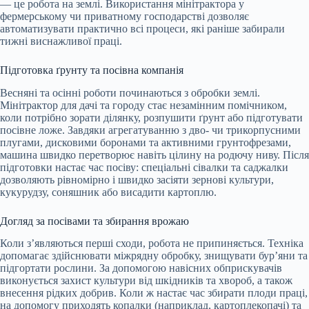
— це робота на землі. Використання мінітрактора у
фермерському чи приватному господарстві дозволяє
автоматизувати практично всі процеси, які раніше забирали
тижні виснажливої праці.
Підготовка ґрунту та посівна компанія
Весняні та осінні роботи починаються з обробки землі.
Мінітрактор для дачі та городу стає незамінним помічником,
коли потрібно зорати ділянку, розпушити ґрунт або підготувати
посівне ложе. Завдяки агрегатуванню з дво- чи трикорпусними
плугами, дисковими боронами та активними грунтофрезами,
машина швидко перетворює навіть цілину на родючу ниву. Після
підготовки настає час посіву: спеціальні сівалки та саджалки
дозволяють рівномірно і швидко засіяти зернові культури,
кукурудзу, соняшник або висадити картоплю.
Догляд за посівами та збирання врожаю
Коли з’являються перші сходи, робота не припиняється. Техніка
допомагає здійснювати міжрядну обробку, знищувати бур’яни та
підгортати рослини. За допомогою навісних обприскувачів
виконується захист культури від шкідників та хвороб, а також
внесення рідких добрив. Коли ж настає час збирати плоди праці,
на допомогу приходять копалки (наприклад, картоплекопачі) та