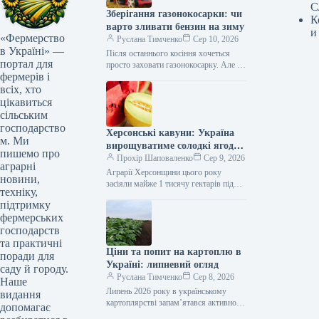
С
Зберігання газонокосарки: чи
К
варто зливати бензин на зиму
и
«Фермерство
Руслана Тимченко
Сер 10, 2026
в Україні» —
Після останнього косіння хочеться
портал для
просто заховати газонокосарку. Але не
фермерів і
поспішай. Треба зробити одну важливу
річ. Вона допоможе техніці
всіх, хто
прослужити довше.…
цікавиться
сільським
господарство
Херсонські кавуни: Україна
м. Ми
вирощуватиме солодкі ягоди
пишемо про
на деокупованих землях
Прохір Шаповаленко
Сер 9, 2026
аграрні
Аграрії Херсонщини цього року
новини,
засіяли майже 1 тисячу гектарів під
техніку,
кавунами. Наразі в регіоні триває
підтримку
активна кампанія зі збору врожаю:…
фермерських
господарств
та практичні
Ціни та попит на картоплю в
поради для
Україні: липневий огляд
саду й городу.
Руслана Тимченко
Сер 8, 2026
Наше
Липень 2026 року в українському
видання
картоплярстві запам’ятався активною
допомагає
професійною освітою для виробників,