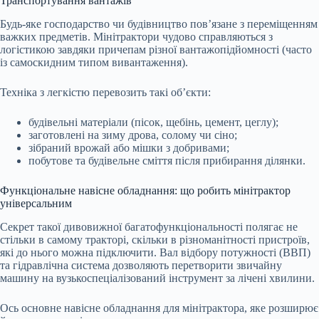
Транспортування вантажів
Будь-яке господарство чи будівництво пов’язане з переміщенням
важких предметів. Мінітрактори чудово справляються з
логістикою завдяки причепам різної вантажопідйомності (часто
із самоскидним типом вивантаження).
Техніка з легкістю перевозить такі об’єкти:
будівельні матеріали (пісок, щебінь, цемент, цеглу);
заготовлені на зиму дрова, солому чи сіно;
зібраний врожай або мішки з добривами;
побутове та будівельне сміття після прибирання ділянки.
Функціональне навісне обладнання: що робить мінітрактор
універсальним
Секрет такої дивовижної багатофункціональності полягає не
стільки в самому тракторі, скільки в різноманітності пристроїв,
які до нього можна підключити. Вал відбору потужності (ВВП)
та гідравлічна система дозволяють перетворити звичайну
машину на вузькоспеціалізований інструмент за лічені хвилини.
Ось основне навісне обладнання для мінітрактора, яке розширює