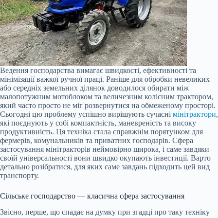
Ведення господарства вимагає швидкості, ефективності та
мінімізації важкої ручної праці. Раніше для обробки невеликих
або середніх земельних ділянок доводилося обирати між
малопотужним мотоблоком та величезним колісним трактором,
який часто просто не міг розвернутися на обмеженому просторі.
Сьогодні цю проблему успішно вирішують сучасні
мінітрактори
,
які поєднують у собі компактність, маневреність та високу
продуктивність. Ця техніка стала справжнім порятунком для
фермерів, комунальників та приватних господарів. Сфера
застосування мінітракторів неймовірно широка, і саме завдяки
своїй універсальності вони швидко окупають інвестиції. Варто
детально розібратися, для яких саме завдань підходить цей вид
транспорту.
Сільське господарство — класична сфера застосування
Звісно, перше, що спадає на думку при згадці про таку техніку