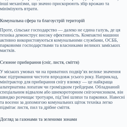
інші механізми, що значно прискорюють збір врожаю та
мінімізують втрати.
Комунальна сфера та благоустрій територій
Проте, сільське господарство — далеко не єдина галузь, де ця
техніка демонструє високу ефективність. Компактні машини
активно використовуються комунальними службами, ОСББ,
парковими господарствами та власниками великих заміських
маєтків.
Сезонне прибирання (сніг, листя, сміття)
У міських умовах чи на приватних подвір’ях велике значення
має підтримання чистоти впродовж усього року. Наприклад,
мінітрактор для прибирання снігу взимку — це найкраща
альтернатива лопатам чи громіздким грейдерам. Обладнаний
спеціальним відвалом або шнекороторним снігоочисником, він
швидко розчищає тротуари, під’їзні шляхи та парковки. Навесні
та восени за допомогою комунальних щіток техніка легко
підмітає листя, пил та дрібне сміття.
Догляд за газонами та зеленими зонами