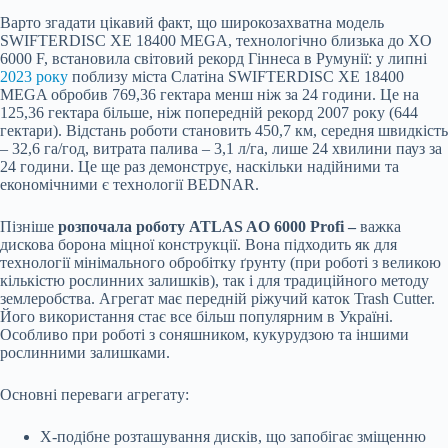
Варто згадати цікавий факт, що широкозахватна модель
SWIFTERDISC XE 18400 MEGA, технологічно близька до XO
6000 F, встановила світовий рекорд Гіннеса в Румунії: у липні
2023 року
поблизу міста Слатіна SWIFTERDISC XE 18400
MEGA обробив 769,36 гектара менш ніж за 24 години. Це на
125,36 гектара більше, ніж попередній рекорд 2007 року (644
гектари). Відстань роботи становить 450,7 км, середня швидкість
– 32,6 га/год, витрата палива – 3,1 л/га, лише 24 хвилини пауз за
24 години. Це ще раз демонструє, наскільки надійними та
економічними є технології BEDNAR.
Пізніше
розпочала роботу ATLAS AO 6000 Profi –
важка
дискова борона міцної конструкції. Вона підходить як для
технології мінімального обробітку ґрунту (при роботі з великою
кількістю рослинних залишків), так і для традиційного методу
землеробства. Агрегат має передній ріжучий каток Trash Cutter.
Його використання стає все більш популярним в Україні.
Особливо при роботі з соняшником, кукурудзою та іншими
рослинними залишками.
Основні переваги агрегату:
Х-подібне розташування дисків, що запобігає зміщенню