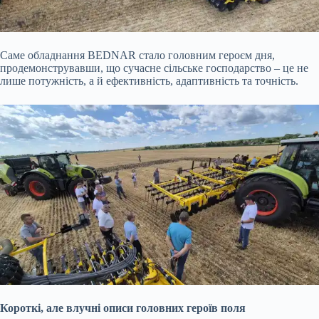
Саме обладнання BEDNAR стало головним героєм дня,
продемонструвавши, що сучасне сільське господарство – це не
лише потужність, а й ефективність, адаптивність та точність.
Короткі, але влучні описи головних героїв поля