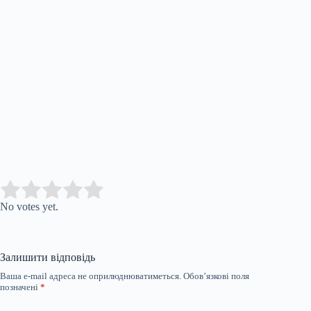
Submit Rating
Rate this item:
No votes yet.
Залишити відповідь
Ваша e-mail адреса не оприлюднюватиметься.
Обов’язкові поля
позначені
*