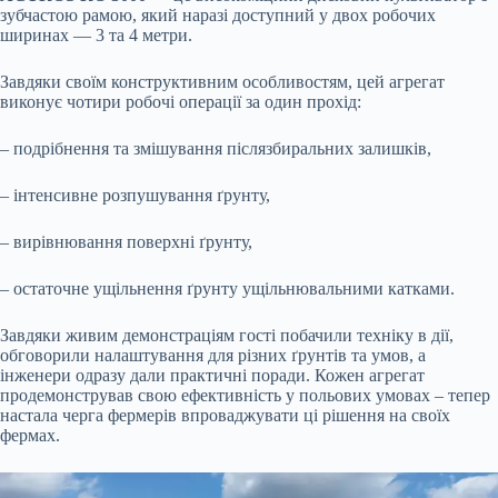
зубчастою рамою, який наразі доступний у двох робочих
ширинах — 3 та 4 метри.
Завдяки своїм конструктивним особливостям, цей агрегат
виконує чотири робочі операції за один прохід:
– подрібнення та змішування післязбиральних залишків,
– інтенсивне розпушування ґрунту,
– вирівнювання поверхні ґрунту,
– остаточне ущільнення ґрунту ущільнювальними катками.
Завдяки живим демонстраціям гості побачили техніку в дії,
обговорили налаштування для різних ґрунтів та умов, а
інженери одразу дали практичні поради. Кожен агрегат
продемонстрував свою ефективність у польових умовах – тепер
настала черга фермерів впроваджувати ці рішення на своїх
фермах.