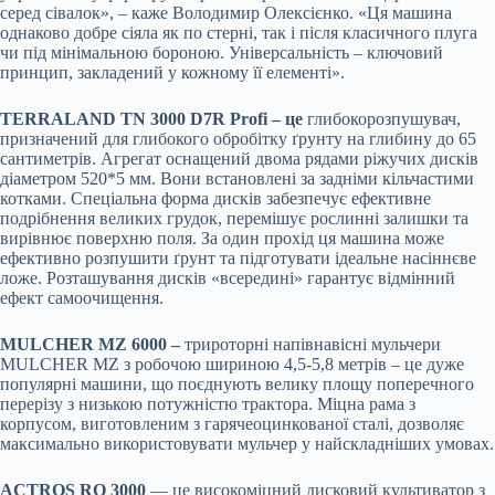
серед сівалок», – каже Володимир Олексієнко. «Ця машина
однаково добре сіяла як по стерні, так і після класичного плуга
чи під мінімальною бороною. Універсальність – ключовий
принцип, закладений у кожному її елементі».
TERRALAND TN 3000 D7R Profi – це
глибокорозпушувач,
призначений для глибокого обробітку ґрунту на глибину до 65
сантиметрів. Агрегат оснащений двома рядами ріжучих дисків
діаметром 520*5 мм. Вони встановлені за задніми кільчастими
котками. Спеціальна форма дисків забезпечує ефективне
подрібнення великих грудок, перемішує рослинні залишки та
вирівнює поверхню поля. За один прохід ця машина може
ефективно розпушити ґрунт та підготувати ідеальне насіннєве
ложе. Розташування дисків «всередині» гарантує відмінний
ефект самоочищення.
MULCHER MZ 6000 –
трироторні напівнавісні мульчери
MULCHER MZ з робочою шириною 4,5-5,8 метрів – це дуже
популярні машини, що поєднують велику площу поперечного
перерізу з низькою потужністю трактора. Міцна рама з
корпусом, виготовленим з гарячеоцинкованої сталі, дозволяє
максимально використовувати мульчер у найскладніших умовах.
ACTROS RO 3000
— це високоміцний дисковий культиватор з