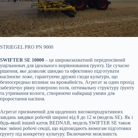
STRIEGEL PRO PN 9000
SWIFTER SE 10000
– це широкозахватний передпосівний
ущільнювач для ідеального вирівнювання ґрунту. Це сучасне
рішення, яке дозволяє швидко та ефективно підготувати
насіннєве ложе, гарантуючи дружні сходи культури, що
безпосередньо впливає на врожайність. Агрегат за один прохід
забезпечує рівну поверхню поля, оптимальну структуру ґрунту
та утримання вологи, створюючи найкращі умови для
проростання насіння.
Агрегат призначений для щоденних високопродуктивних
завдань завдяки робочій ширині від 8 до 12 м (модель SE). Як і
будь-який інший каток BEDNAR, модель SWIFTER SE також
має змінні робочі секції, що відповідають вимогам підготовки
ґрунту під конкретну культуру. Включаючи можливість