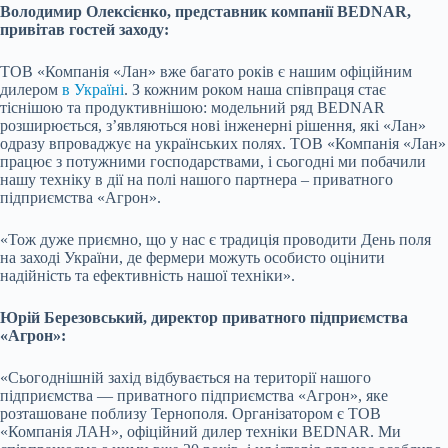
Володимир Олексієнко, представник компанії BEDNAR,
привітав гостей заходу:
ТОВ «Компанія «Лан» вже багато років є нашим офіційним
дилером
в Україні
. З кожним роком наша співпраця стає
тіснішою та продуктивнішою: модельний ряд BEDNAR
розширюється, з’являються нові інженерні рішення, які «Лан»
одразу впроваджує на українських полях. ТОВ «Компанія «Лан»
працює з потужними господарствами, і сьогодні ми побачили
нашу техніку в дії на полі нашого партнера – приватного
підприємства «Агрон».
«Тож дуже приємно, що у нас є традиція проводити День поля
на заході України, де фермери можуть особисто оцінити
надійність та ефективність нашої техніки».
Юрій Березовський, директор приватного підприємства
«Агрон»:
«Сьогоднішній захід відбувається на території нашого
підприємства — приватного підприємства «Агрон», яке
розташоване поблизу Тернополя. Організатором є ТОВ
«Компанія ЛАН», офіційний дилер техніки BEDNAR. Ми