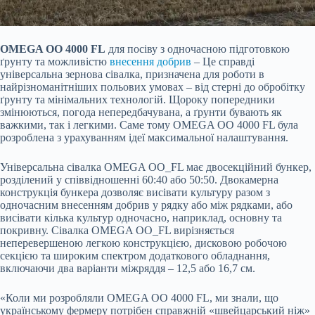
OMEGA OO 4000 FL
для посіву з одночасною підготовкою
ґрунту та можливістю
внесення добрив
–
Це справді
універсальна зернова сівалка, призначена для роботи в
найрізноманітніших польових умовах – від стерні до обробітку
ґрунту та мінімальних технологій. Щороку попередники
змінюються, погода непередбачувана, а ґрунти бувають як
важкими, так і легкими. Саме тому OMEGA OO 4000 FL була
розроблена з урахуванням ідеї максимальної налаштування.
Універсальна сівалка OMEGA OO_FL має двосекційний бункер,
розділений у співвідношенні 60:40 або 50:50. Двокамерна
конструкція бункера дозволяє висівати культуру разом з
одночасним внесенням добрив у рядку або між рядками, або
висівати кілька культур одночасно, наприклад, основну та
покривну. Сівалка OMEGA OO_FL вирізняється
неперевершеною легкою конструкцією, дисковою робочою
секцією та широким спектром додаткового обладнання,
включаючи два варіанти міжряддя – 12,5 або 16,7 см.
«Коли ми розробляли OMEGA OO 4000 FL, ми знали, що
українському фермеру потрібен справжній «швейцарський ніж»