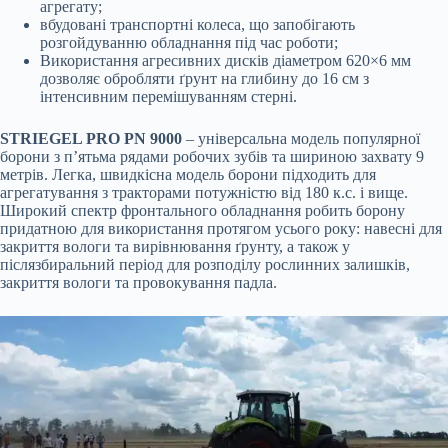
агрегату;
вбудовані транспортні колеса, що запобігають
розгойдуванню обладнання під час роботи;
Використання агресивних дисків діаметром 620×6 мм
дозволяє обробляти ґрунт на глибину до 16 см з
інтенсивним перемішуванням стерні.
STRIEGEL PRO PN 9000
– універсальна модель популярної
борони з п’ятьма рядами робочих зубів та шириною захвату 9
метрів. Легка, швидкісна модель борони підходить для
агрегатування з тракторами потужністю від 180 к.с. і вище.
Широкий спектр фронтального обладнання робить борону
придатною для використання протягом усього року: навесні для
закриття вологи та вирівнювання ґрунту, а також у
післязбиральний період для розподілу рослинних залишків,
закриття вологи та провокування падла.