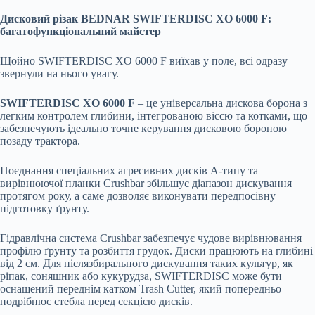
Дисковий різак BEDNAR SWIFTERDISC XO 6000 F:
багатофункціональний майстер
Щойно SWIFTERDISC XO 6000 F виїхав у поле, всі одразу
звернули на нього увагу.
SWIFTERDISC XO 6000 F
– це універсальна дискова борона з
легким контролем глибини, інтегрованою віссю та котками, що
забезпечують ідеально точне керування дисковою бороною
позаду трактора.
Поєднання спеціальних агресивних дисків A-типу та
вирівнюючої планки Crushbar збільшує діапазон дискування
протягом року, а саме дозволяє виконувати передпосівну
підготовку ґрунту.
Гідравлічна система Crushbar забезпечує чудове вирівнювання
профілю ґрунту та розбиття грудок. Диски працюють на глибині
від 2 см. Для післязбирального дискування таких культур, як
ріпак, соняшник або кукурудза, SWIFTERDISC може бути
оснащений переднім катком Trash Cutter, який попередньо
подрібнює стебла перед секцією дисків.