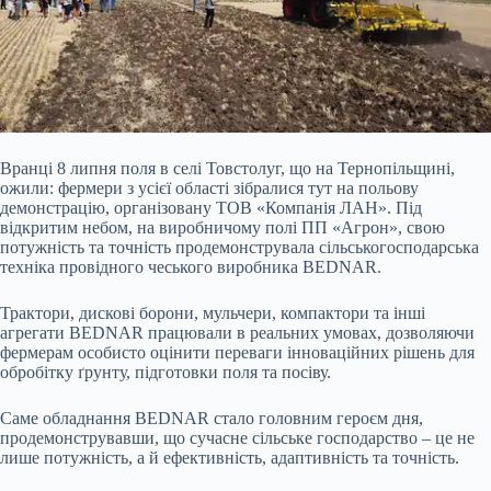
Вранці 8 липня поля в селі Товстолуг, що на Тернопільщині,
ожили: фермери з усієї області зібралися тут на польову
демонстрацію, організовану ТОВ «Компанія ЛАН». Під
відкритим небом, на виробничому полі ПП «Агрон», свою
потужність та точність продемонструвала сільськогосподарська
техніка провідного чеського виробника BEDNAR.
Трактори, дискові борони, мульчери, компактори та інші
агрегати BEDNAR працювали в реальних умовах, дозволяючи
фермерам особисто оцінити переваги інноваційних рішень для
обробітку ґрунту, підготовки поля та посіву.
Саме обладнання BEDNAR стало головним героєм дня,
продемонструвавши, що сучасне сільське господарство – це не
лише потужність, а й ефективність, адаптивність та точність.