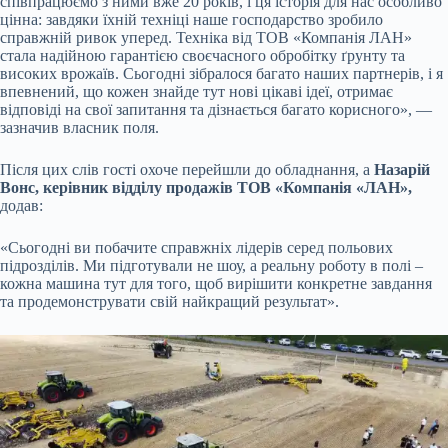
співпрацюємо з ними вже 20 років, і ця історія для нас особливо
цінна: завдяки їхній техніці наше господарство зробило
справжній ривок уперед. Техніка від ТОВ «Компанія ЛАН»
стала надійною гарантією своєчасного обробітку ґрунту та
високих врожаїв. Сьогодні зібралося багато наших партнерів, і я
впевнений, що кожен знайде тут нові цікаві ідеї, отримає
відповіді на свої запитання та дізнається багато корисного», —
зазначив власник поля.
Після цих слів гості охоче перейшли до обладнання, а
Назарій
Вонс, керівник відділу продажів ТОВ «Компанія «ЛАН»,
додав:
«Сьогодні ви побачите справжніх лідерів серед польових
підрозділів. Ми підготували не шоу, а реальну роботу в полі –
кожна машина тут для того, щоб вирішити конкретне завдання
та продемонструвати свій найкращий результат».