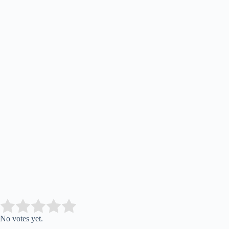
Submit Rating
Rate this item:
No votes yet.