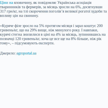
Ціни на
яловичину, як повідомляє Українська асоціація
тваринників та фермерів, за місяць зросли на 6%, досягнувши
317 грн/кг, на тлі скорочення поголів’я великої рогатої худоби та
впливу цін на свинину.
«Куряче філе зросло на 5% протягом місяця і зараз коштує 200
гривень/кг, що на 29% вище, ніж минулого року. І навпаки,
курячі стегна знизилися в ціні на 4% за місяць, зупинившись на
позначці 120 гривень/кг, хоча це все ще на 8% більше, ніж рік
тому», – підсумовують експерти.
Джерело:
agroportal.ua