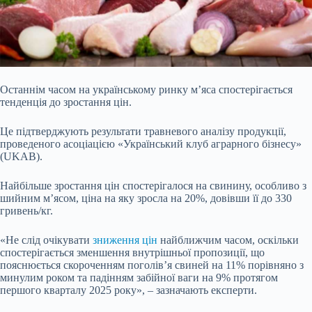
Останнім часом на українському ринку м’яса спостерігається
тенденція до зростання цін.
Це підтверджують результати травневого аналізу продукції,
проведеного асоціацією «Український клуб аграрного бізнесу»
(UKAB).
Найбільше зростання цін спостерігалося на свинину, особливо з
шийним м’ясом, ціна на яку зросла на 20%, довівши її до 330
гривень/кг.
«Не слід очікувати
зниження цін
найближчим часом, оскільки
спостерігається зменшення внутрішньої пропозиції, що
пояснюється скороченням поголів’я свиней на 11% порівняно з
минулим роком та падінням забійної ваги на 9% протягом
першого кварталу 2025 року», – зазначають експерти.