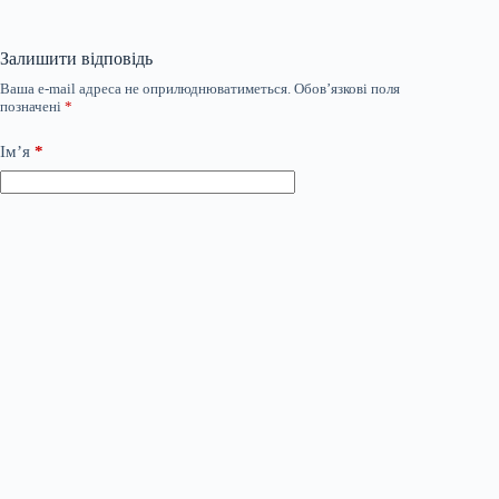
Залишити відповідь
Ваша e-mail адреса не оприлюднюватиметься.
Обов’язкові поля
позначені
*
Ім’я
*
Email
*
Сайт
Додати коментар
*