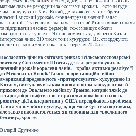
збирається поступатися місцем, адже, за прогнозами, цьогоріч
матиме ледь не рекордний за обсягами врожай. Тобто їй буде
чим конкурувати. Хоча Китай, де також очікують зібрати
власний високий урожай, сконцентрував значний запас
качанистої. Тамтешня влада намагається обійтися своїми силами
та підтримати власних фермерів, тож зменшує обсяги
закордонних закупівель. Як повідомляється, у вересні Китай
імпортував лише 310 тисяч тонн кукурудзи. Це, стверджують
експерти, найнижчий показник з березня 2020-го.
Послаблять ціни на світових ринках і сільськогосподарські
звитяги у Сполучених Штатах, де теж розраховують на
значний врожай королеви ланів, – країна активно реалізує її
до Мексики та Японії. Також попри санкційні війни
американці продовжують «приторговувати» кукурудзою і з
Китаєм, виступаючи таким чином нашим конкурентом. А з
приходом до Овального кабінету Трампа, котрий тяжіє до
«старої доброї нафти» і не є прихильником біопального,
розвитку цієї альтернативи у США передрікають проблеми.
Таким чином обсяг кукурудзи, що може бути експортована,
але зараз використовується як сировина для «рослинного
бензину», зросте.
Валерій Друженко