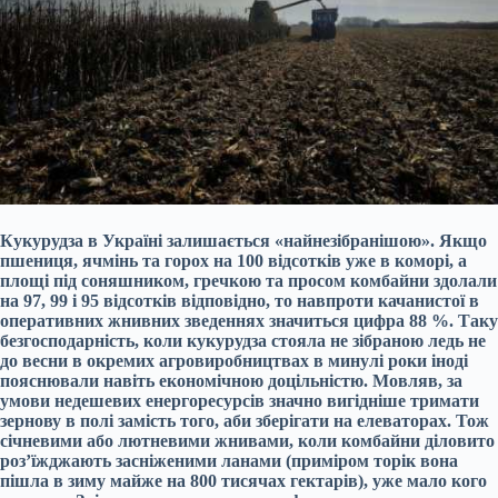
Кукурудза в Україні залишається «найнезібранішою». Якщо
пшениця, ячмінь та горох на 100 відсотків уже в коморі, а
площі під соняшником, гречкою та просом комбайни здолали
на 97, 99 і 95 відсотків відповідно, то навпроти качанистої в
оперативних жнивних зведеннях значиться цифра 88 %. Таку
безгосподарність, коли кукурудза стояла не зібраною ледь не
до весни в окремих агровиробництвах в минулі роки іноді
пояснювали навіть економічною доцільністю. Мовляв, за
умови недешевих енергоресурсів значно вигідніше тримати
зернову в полі замість того, аби зберігати на елеваторах. Тож
січневими або лютневими жнивами, коли комбайни діловито
роз’їжджають засніженими ланами (приміром торік вона
пішла в зиму майже на 800 тисячах гектарів), уже мало кого