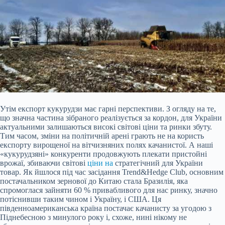
Утім експорт кукурудзи має гарні перспективи. З огляду на те,
що значна частина зібраного реалізується за кордон, для України
актуальними залишаються високі світові ціни та ринки збуту.
Тим часом, зміни на політичній арені грають не на користь
експорту вирощеної на вітчизняних полях качанистої. А наші
«кукурудзяні» конкуренти продовжують плекати пристойні
врожаї, збиваючи світові
ціни на
стратегічний для України
товар. Як йшлося під час засідання Trend&Hedge Club, основним
постачальником зернової до Китаю стала Бразилія, яка
спромоглася зайняти 60 % привабливого для нас ринку, значно
потіснивши таким чином і Україну, і США. Ця
південноамериканська країна постачає качанисту за угодою з
Піднебесною з минулого року і, схоже, нині нікому не