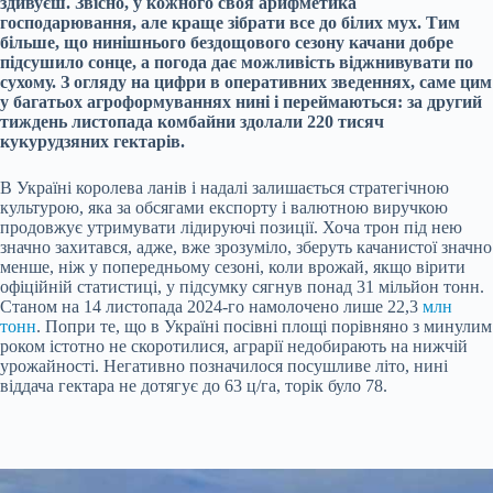
здивуєш. Звісно, у кожного своя арифметика
господарювання, але краще зібрати все до білих мух. Тим
більше, що нинішнього бездощового сезону качани добре
підсушило сонце, а погода дає можливість віджнивувати по
сухому. З огляду на цифри в оперативних зведеннях, саме цим
у багатьох агроформуваннях нині і переймаються: за другий
тиждень листопада комбайни здолали 220 тисяч
кукурудзяних гектарів.
В Україні королева ланів і надалі залишається стратегічною
культурою, яка за обсягами експорту і валютною виручкою
продовжує утримувати лідируючі позиції. Хоча трон під нею
значно захитався, адже, вже зрозуміло, зберуть качанистої значно
менше, ніж у попередньому сезоні, коли врожай, якщо вірити
офіційній статистиці, у підсумку сягнув понад 31 мільйон тонн.
Станом на 14 листопада 2024-го намолочено лише 22,3
млн
тонн
. Попри те, що в Україні посівні площі порівняно з минулим
роком істотно не скоротилися, аграрії недобирають на нижчій
урожайності. Негативно позначилося посушливе літо, нині
віддача гектара не дотягує до 63 ц/га, торік було 78.