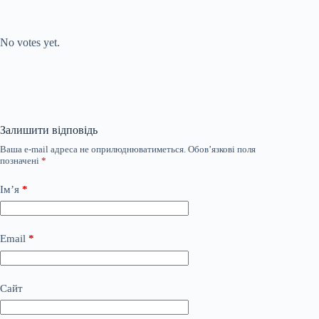
Submit Rating
Rate this item:
No votes yet.
Залишити відповідь
Ваша e-mail адреса не оприлюднюватиметься.
Обов’язкові поля
позначені
*
Ім’я
*
Email
*
Сайт