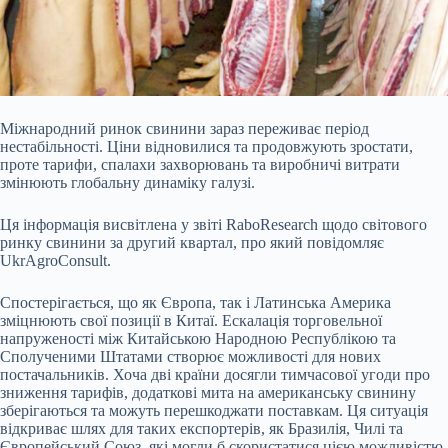
Міжнародний ринок свинини зараз переживає період
нестабільності. Ціни відновилися та продовжують зростати,
проте тарифи, спалахи захворювань та виробничі витрати
змінюють глобальну динаміку галузі.
Ця інформація висвітлена у звіті RaboResearch щодо світового
ринку свинини за другий квартал, про який повідомляє
UkrAgroConsult.
Спостерігається, що як Європа, так і Латинська Америка
зміцнюють свої позиції в Китаї. Ескалація торговельної
напруженості між Китайською Народною Республікою та
Сполученими Штатами створює можливості для нових
постачальників. Хоча дві країни досягли тимчасової угоди про
зниження тарифів, додаткові мита на американську свинину
зберігаються та можуть перешкоджати поставкам. Ця ситуація
відкриває шлях для таких експортерів, як Бразилія, Чилі та
Європейський Союз, які могли б скористатися цією можливістю,