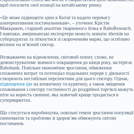
щоб посилити свої позиції на китайському ринку.
«Це може підвищити ціни в Китаї та надати перевагу
альтернативним постачальникам», – уточнює Крістін
Маккракен, старший аналітик тваринного білка в RaboResearch.
І навпаки, американські експортери можуть зазнати збитків на
субпродуктах та зіткнутися зі скороченням маржі, що особливо
вплине на м’ясний сектор.
Незважаючи на відновлення, світовий попит, схоже, не
демонструватиме значного покращення до кінця року, застерігає
Rabobank. Повільне економічне зростання, обмеження
споживчих витрат та потенціал подальших перерв у діяльності
створюють нестабільні перспективи для цього сектору. Однак,
підвищення цін
на яловичину та курятину, а також зміщення
споживання з сектору гостинності до роздрібної торгівлі можуть
піти на користь свинині, яка зазвичай краще продається в
супермаркетах.
Що стосується виробництва, повільні темпи зростання популяції
свиноматок та проблеми зі здоров’ям обмежують світові
постачання.