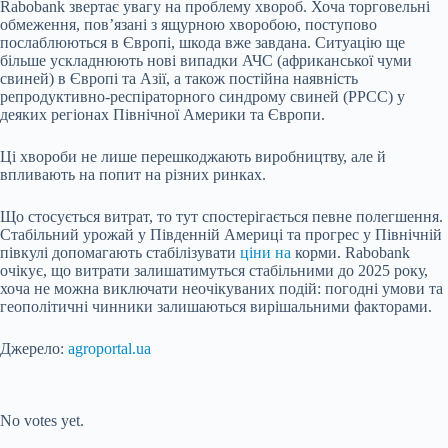
Rabobank звертає увагу на проблему хвороб. Хоча торговельні
обмеження, пов’язані з ящурною хворобою, поступово
послаблюються в Європі, шкода вже завдана. Ситуацію ще
більше ускладнюють нові випадки АЧС (африканської чуми
свиней) в Європі та Азії, а також постійна наявність
репродуктивно-респіраторного синдрому свиней (РРСС) у
деяких регіонах Північної Америки та Європи.
Ці хвороби не лише перешкоджають виробництву, але й
впливають на попит на різних ринках.
Що стосується витрат, то тут спостерігається певне полегшення.
Стабільний урожай у Південній Америці та прогрес у Північній
півкулі допомагають стабілізувати
ціни на
корми. Rabobank
очікує, що витрати залишатимуться стабільними до 2025 року,
хоча не можна виключати неочікуваних подій: погодні умови та
геополітичні чинники залишаються вирішальними факторами.
Джерело:
agroportal.ua
Submit Rating
Rate this item:
No votes yet.