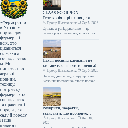
CLAAS SCORPION:
Телескопічні рішення для
«Фермерство
ефективного агрологістичного
Прохір Шаповаленко
Сер 5, 2026
в Україні» —
менеджменту
Сучасне агропідприємство — це
портал для
насамперед чітка та швидка логістика.
фермерів і
Будь то заготівля кормів, перевалка
тисяч тонн зерна, робота з
всіх, хто
біогазовими…
цікавиться
сільським
господарство
Нехай посівна кампанія не
м. Ми
застане вас непідготовленим!
пишемо про
Прохір Шаповаленко
Сер 5, 2026
аграрні
Напередодні періоду збору врожаю
новини,
надзвичайно важливо вчасно провести
техніку,
огляд комбайна та заздалегідь
підтримку
виконати всі процедури планового
фермерських
технічного
обслуговування.Оптимальним
господарств
вибором є…
та практичні
Розкрити, зберегти,
поради для
захистити: що пропонує
саду й городу.
обробка рослинних залишків
Прохір Шаповаленко
Лип 30,
Наше
2026
котками BEDNAR TILLCUT
видання