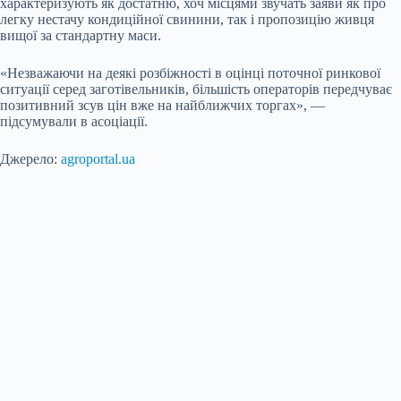
характеризують як достатню, хоч місцями звучать заяви як про
легку нестачу кондиційної свинини, так і пропозицію живця
вищої за стандартну маси.
«Незважаючи на деякі розбіжності в оцінці поточної ринкової
ситуації серед заготівельників, більшість операторів передчуває
позитивний зсув цін вже на найближчих торгах», —
підсумували в асоціації.
Джерело:
agroportal.ua