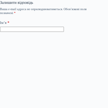
Залишити відповідь
Ваша e-mail адреса не оприлюднюватиметься.
Обов’язкові поля
позначені
*
Ім’я
*
Email
*
Сайт
Додати коментар
*