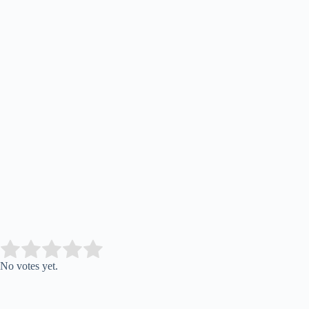
Submit Rating
Rate this item:
No votes yet.