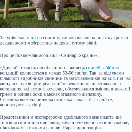
Закупівельні
ціни на
свинину живою вагою на початку третьої
декади жовтня збереглися на досягнутому рівні.
Про це повідомляє асоціація «Свинарі України».
«Другий тиждень поспіль ціни на живець
свиней забійних
кондицій коливається в межах 53-56 грн/кг. Так, за відгуками
більшості виробників свинини та заготівельників живця, під час
минулих торгів ціни реалізації переважно не переглядали, а
коливання, які все ж фіксували, обмежувалися зміною в межах 1
грн/кг в обидва боки в межах згаданого діапазону.
Середньозважена ринкова позначка склала 55,1 грн/кг», —
констатують фахівці.
Представники м’ясопереробки здебільшого відзначають, що
торгівля свининою йде рівно, хоча й очікувано сезонно слабше,
ніж кількома тижнями раніше. Наразі пропозицію