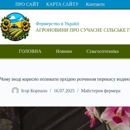
Перейти
ПРО САЙТ
КАРТА САЙТУ
Контакти
до
вмісту
Фермерство в Україні
АГРОНОВИНИ ПРО СУЧАСНЕ СІЛЬСЬКЕ 
ГОЛОВНА
Новини
Сільгосптехніка
Чому іноді корисно поливати орхідею розчином перекису водню
Ігор Корпало
16.07.2025
Майстерня фермера