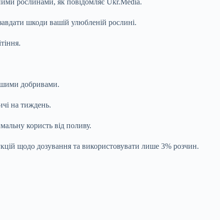
еними рослинами, як повідомляє Ukr.Media.
 завдати шкоди вашій улюбленій рослині.
тіння.
іншими добривами.
ичі на тиждень.
мальну користь від поливу.
укцій щодо дозування та використовувати лише 3% розчин.