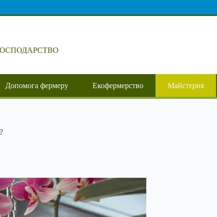
ГОСПОДАРСТВО
Допомога фермеру
Екофермерство
Майстерня
?