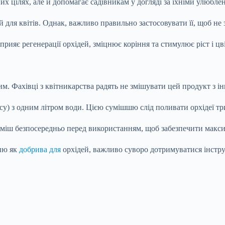
их цілях, але й допомагає садівникам у догляді за їхніми улюбл
 для квітів. Однак, важливо правильно застосовувати її, щоб не
яє регенерації орхідей, зміцнює коріння та стимулює ріст і цві
. Фахівці з квітникарства радять не змішувати цей продукт з 
у) з одним літром води. Цією сумішшю слід поливати орхідеї тр
міш безпосередньо перед використанням, щоб забезпечити макси
дню як
добрива для
орхідей, важливо суворо дотримуватися інстр