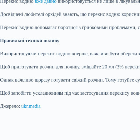
Перекис водню
вже давно
використовується не лише в лікувальн
Досвідчені любителі орхідей знають, що перекис водню корисний
Перекис водню допомагає боротися з грибковими проблемами, спри
Правильні техніки поливу
Використовуючи перекис водню вперше, важливо бути обережним
Щоб приготувати розчин для поливу, змішайте 20 мл (3% перекис
Однак важливо щоразу готувати свіжий розчин. Тому готуйте су
Щоб запобігти ускладненням під час застосування перекису во
Джерело:
ukr.media