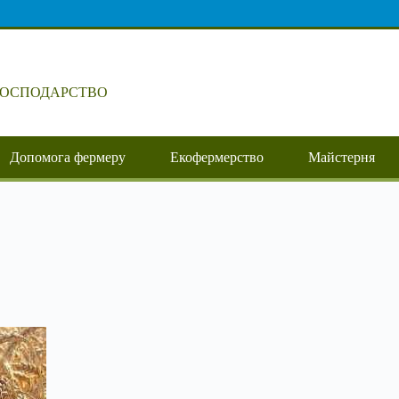
ГОСПОДАРСТВО
Допомога фермеру
Екофермерство
Майстерня