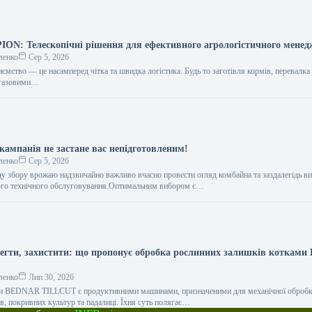
N: Телескопічні рішення для ефективного агрологістичного мене
ленко
Сер 5, 2026
ємство — це насамперед чітка та швидка логістика. Будь то заготівля кормів, перевалка
іогазовими…
кампанія не застане вас непідготовленим!
ленко
Сер 5, 2026
ду збору врожаю надзвичайно важливо вчасно провести огляд комбайна та заздалегідь ви
ого технічного обслуговування.Оптимальним вибором є…
регти, захистити: що пропонує обробка рослинних залишків коткам
ленко
Лип 30, 2026
и BEDNAR TILLCUT є продуктивними машинами, призначеними для механічної оброб
в, покривних культур та падалиці. Їхня суть полягає…