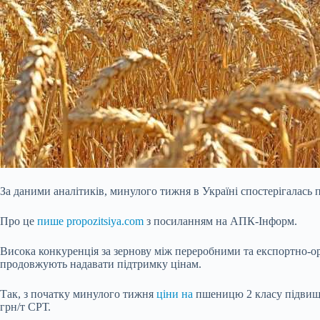
За даними аналітиків, минулого тижня в Україні спостерігалась
Про це
пише propozitsiya.com
з посиланням на АПК-Інформ.
Висока конкуренція за зернову між переробними та експортно-ор
продовжують надавати підтримку цінам.
Так, з початку минулого тижня
ціни на
пшеницю 2 класу підвищи
грн/т СРТ.