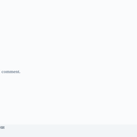
 I comment.
ни