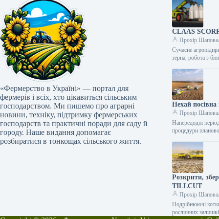
CLAAS SCORPIO
Прохір Шапова
Сучасне агропідпри
зерна, робота з б
«Фермерство в Україні» — портал для
фермерів і всіх, хто цікавиться сільським
Нехай посівна 
господарством. Ми пишемо про аграрні
Прохір Шапова
новини, техніку, підтримку фермерських
господарств та практичні поради для саду й
Напередодні періо
процедури планов
городу. Наше видання допомагає
розбиратися в тонкощах сільського життя.
Розкрити, збе
TILLCUT
Прохір Шапова
Подрібнюючі котк
рослинних залишкі