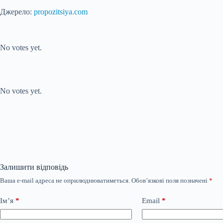
Джерело:
propozitsiya.com
Submit Rating
Rate this item:
No votes yet.
Submit Rating
Rate this item:
No votes yet.
Залишити відповідь
Ваша e-mail адреса не оприлюднюватиметься.
Обов’язкові поля позначені
*
Ім’я
*
Email
*