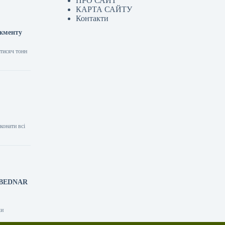
ПРО САЙТ
КАРТА САЙТУ
Контакти
джменту
 тисяч тонн
конати всі
и BEDNAR
ки