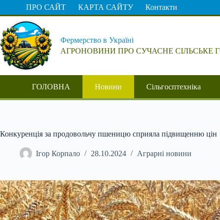
Перейти
ПРО САЙТ
КАРТА САЙТУ
Контакти
до
вмісту
Фермерство в Україні
АГРОНОВИНИ ПРО СУЧАСНЕ СІЛЬСЬКЕ 
ГОЛОВНА
Новини
Сільгосптехніка
Конкуренція за продовольчу пшеницю сприяла підвищенню цін
Ігор Корпало
28.10.2024
Аграрні новини