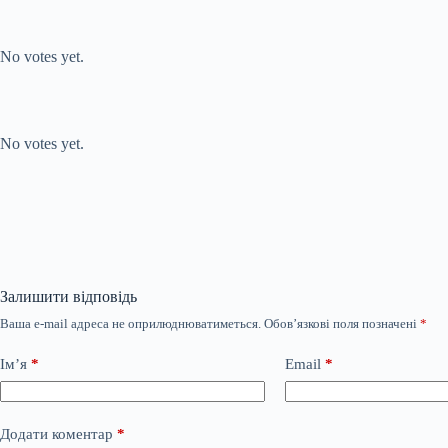
Submit Rating
Rate this item:
No votes yet.
Submit Rating
Rate this item:
No votes yet.
Залишити відповідь
Ваша e-mail адреса не оприлюднюватиметься.
Обов’язкові поля позначені
*
Ім’я
*
Email
*
Додати коментар
*