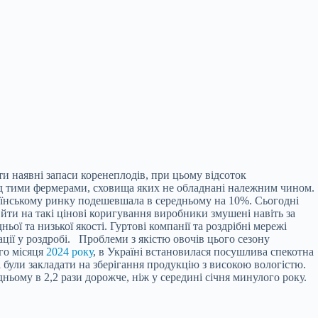
и наявні запаси коренеплодів, при цьому відсоток
ред тими фермерами, сховища яких не обладнані належним чином.
раїнському ринку
подешевшала в середньому на 10%. Сьогодні
 йти на такі цінові коригування виробники змушені навіть за
ї та низької якості. Гуртові компанії та роздрібні мережі
ії у роздробі. Проблеми з якістю овочів цього сезону
го місяця
2024 року
, в Україні встановилася посушлива спекотна
і були закладати на зберігання продукцію з високою вологістю.
ьому в 2,2 рази дорожче, ніж у середині січня минулого року.