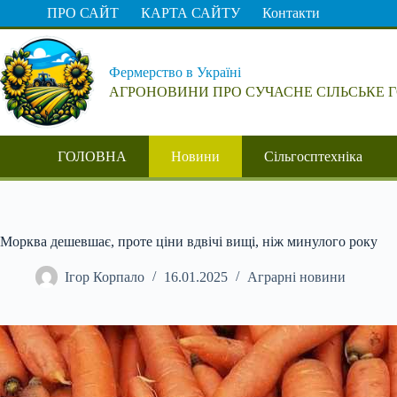
Перейти
ПРО САЙТ
КАРТА САЙТУ
Контакти
до
вмісту
Фермерство в Україні
АГРОНОВИНИ ПРО СУЧАСНЕ СІЛЬСЬКЕ 
ГОЛОВНА
Новини
Сільгосптехніка
Морква дешевшає, проте ціни вдвічі вищі, ніж минулого року
Ігор Корпало
16.01.2025
Аграрні новини