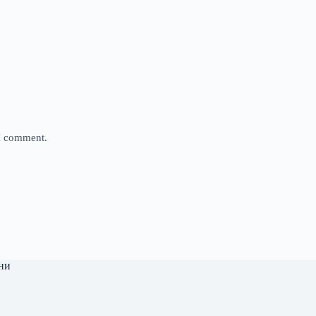
 I comment.
ни