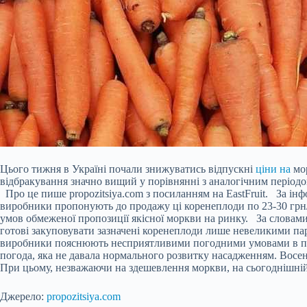
Цього тижня в Україні почали знижуватись відпускні
ціни на
мор
відбракування значно вищий у порівнянні з аналогічним період
Про це пише propozitsiya.com з посиланням на EastFruit. За ін
виробники пропонують до продажу ці коренеплоди по 23-30 грн/кг 
умов обмеженої пропозиції якісної моркви на ринку. За словами в
готові закуповувати зазначені коренеплоди лише невеликими пар
виробники пояснюють несприятливими погодними умовами в пері
погода, яка не давала нормального розвитку насадженням. Восен
При цьому, незважаючи на здешевлення моркви, на сьогоднішній 
Джерело:
propozitsiya.com