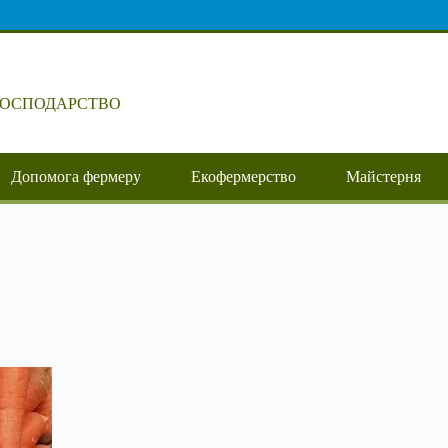
ГОСПОДАРСТВО
Допомога фермеру
Екофермерство
Майстерня