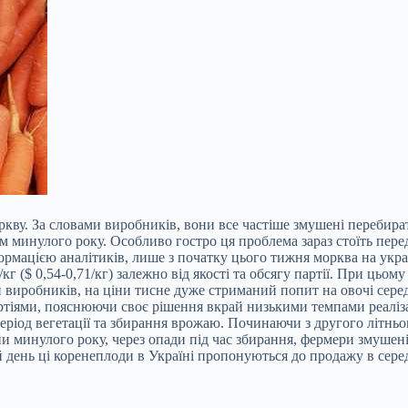
кву. За словами виробників, вони все частіше змушені перебират
ом минулого року. Особливо гостро ця проблема зараз стоїть пе
формацією аналітиків, лише з початку цього тижня морква на ук
($ 0,54-0,71/кг) залежно від якості та обсягу партії. При цьому
иробників, на ціни тисне дуже стриманий попит на овочі середньо
тіями, пояснюючи своє рішення вкрай низькими темпами реалізац
од вегетації та збирання врожаю. Починаючи з другого літньо
и минулого року, через опади під час збирання, фермери змушен
день ці коренеплоди в Україні пропонуються до продажу в середн