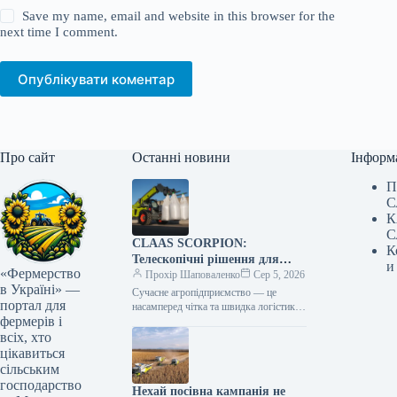
Save my name, email and website in this browser for the
next time I comment.
Опублікувати коментар
Про сайт
Останні новини
Інформ
П
С
К
С
CLAAS SCORPION:
К
Телескопічні рішення для
и
«Фермерство
ефективного агрологістичного
Прохір Шаповаленко
Сер 5, 2026
в Україні» —
менеджменту
Сучасне агропідприємство — це
портал для
насамперед чітка та швидка логістика.
фермерів і
Будь то заготівля кормів, перевалка
тисяч тонн зерна, робота з
всіх, хто
біогазовими…
цікавиться
сільським
господарство
Нехай посівна кампанія не