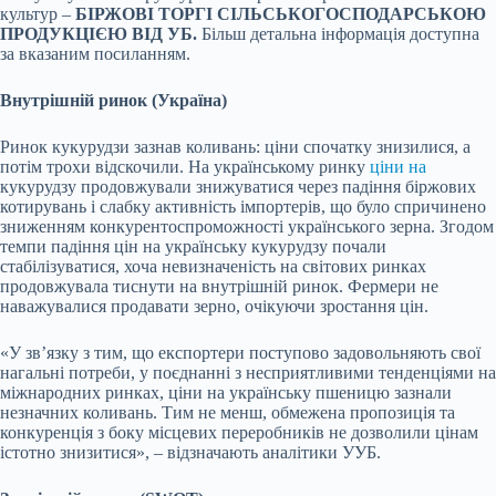
культур –
БІРЖОВІ ТОРГІ СІЛЬСЬКОГОСПОДАРСЬКОЮ
ПРОДУКЦІЄЮ ВІД УБ.
Більш детальна інформація доступна
за вказаним посиланням.
Внутрішній ринок
(Україна)
Ринок кукурудзи зазнав коливань: ціни спочатку знизилися, а
потім трохи відскочили. На українському ринку
ціни на
кукурудзу продовжували знижуватися через падіння біржових
котирувань і слабку активність імпортерів, що було спричинено
зниженням конкурентоспроможності українського зерна. Згодом
темпи падіння цін на українську кукурудзу почали
стабілізуватися, хоча невизначеність на світових ринках
продовжувала тиснути на внутрішній ринок. Фермери не
наважувалися продавати зерно, очікуючи зростання цін.
«У зв’язку з тим, що експортери поступово задовольняють свої
нагальні потреби, у поєднанні з несприятливими тенденціями на
міжнародних ринках, ціни на українську пшеницю зазнали
незначних коливань. Тим не менш, обмежена пропозиція та
конкуренція з боку місцевих переробників не дозволили цінам
істотно знизитися», – відзначають аналітики УУБ.