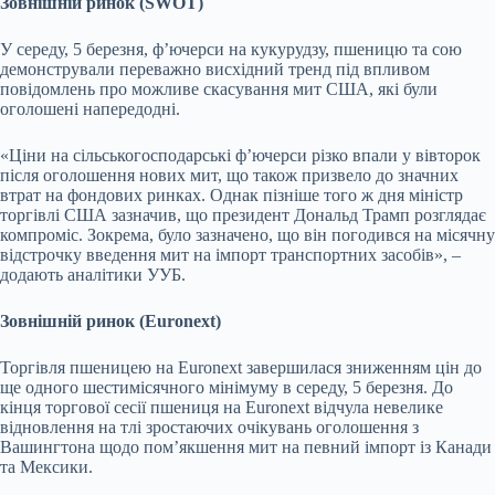
Зовнішній ринок (SWOT)
У середу, 5 березня, ф’ючерси на кукурудзу, пшеницю та сою
демонстрували переважно висхідний тренд під впливом
повідомлень про можливе скасування мит США, які були
оголошені напередодні.
«Ціни на сільськогосподарські ф’ючерси різко впали у вівторок
після оголошення нових мит, що також призвело до значних
втрат на фондових ринках. Однак пізніше того ж дня міністр
торгівлі США зазначив, що президент Дональд Трамп розглядає
компроміс. Зокрема, було зазначено, що він погодився на місячну
відстрочку введення мит на імпорт транспортних засобів», –
додають аналітики УУБ.
Зовнішній ринок (Euronext)
Торгівля пшеницею на Euronext завершилася зниженням цін до
ще одного шестимісячного мінімуму в середу, 5 березня. До
кінця торгової сесії пшениця на Euronext відчула невелике
відновлення на тлі зростаючих очікувань оголошення з
Вашингтона щодо пом’якшення мит на певний імпорт із Канади
та Мексики.