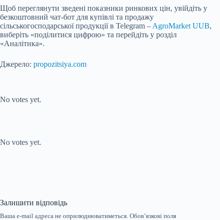
Щоб переглянути зведені показники ринкових цін, увійдіть у
безкоштовний чат-бот для купівлі та продажу
сільськогосподарської продукції в Telegram –
AgroMarket UUB
,
виберіть «поділитися цифрою» та перейдіть у розділ
«Аналітика».
Джерело:
propozitsiya.com
Submit Rating
Rate this item:
No votes yet.
Submit Rating
Rate this item:
No votes yet.
Залишити відповідь
Ваша e-mail адреса не оприлюднюватиметься.
Обов’язкові поля