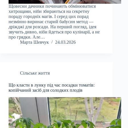
Щовесни дачники починають обмінюватися
хитрощами, ніби збираються на секретну
пораду городніх магів. І серед цих порад
незмінно виринає старий бабусин метод —
дріжджі для розсади. На перший погляд, ідея
звучить дивно, ніби йдеться про кулінарії, а не
про грядки. Але…
Марта Шевчук
24.03.2026
Сільське життя
Що класти в лунку під час посадки томатів:
копійчаний засіб для солодких плодів