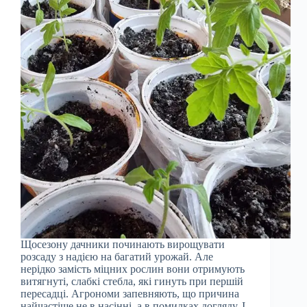
Щосезону дачники починають вирощувати
розсаду з надією на багатий урожай. Але
нерідко замість міцних рослин вони отримують
витягнуті, слабкі стебла, які гинуть при першій
пересадці. Агрономи запевняють, що причина
найчастіше не в насінні, а в помилках догляду. І