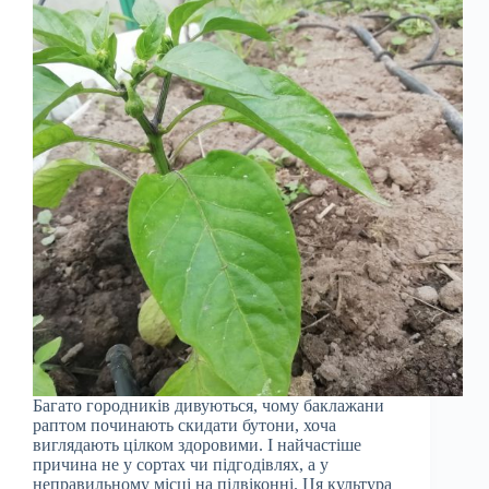
Багато городників дивуються, чому баклажани
раптом починають скидати бутони, хоча
виглядають цілком здоровими. І найчастіше
причина не у сортах чи підгодівлях, а у
неправильному місці на підвіконні. Ця культура