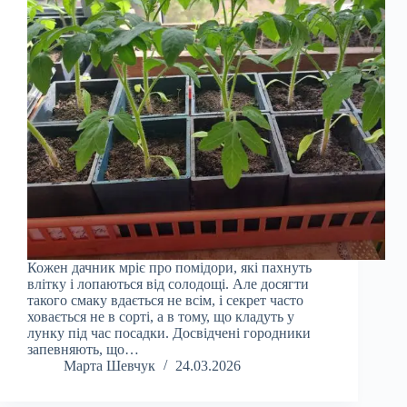
Кожен дачник мріє про помідори, які пахнуть
влітку і лопаються від солодощі. Але досягти
такого смаку вдається не всім, і секрет часто
ховається не в сорті, а в тому, що кладуть у
лунку під час посадки. Досвідчені городники
запевняють, що…
Марта Шевчук
24.03.2026