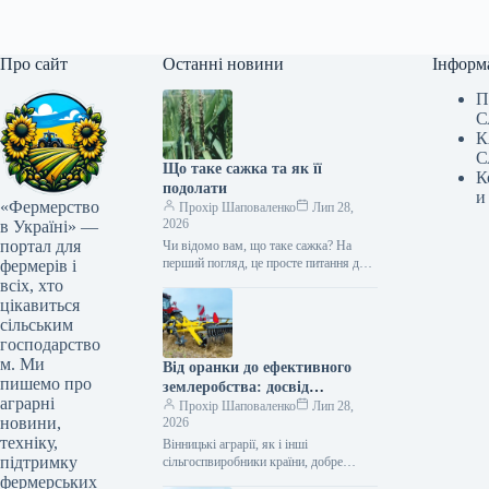
Про сайт
Останні новини
Інформ
П
С
К
С
Що таке сажка та як її
К
подолати
и
«Фермерство
Прохір Шаповаленко
Лип 28,
2026
в Україні» —
портал для
Чи відомо вам, що таке сажка? На
перший погляд, це просте питання для
фермерів і
будь-якого фахівця з сільського
всіх, хто
господарства. Але чому…
цікавиться
сільським
господарство
м. Ми
Від оранки до ефективного
пишемо про
землеробства: досвід
аграрні
господарств із BEDNAR
Прохір Шаповаленко
Лип 28,
новини,
2026
FENIX FN
техніку,
Вінницькі аграрії, як і інші
підтримку
сільгоспвиробники країни, добре
розуміють цінність землі та виважено
фермерських