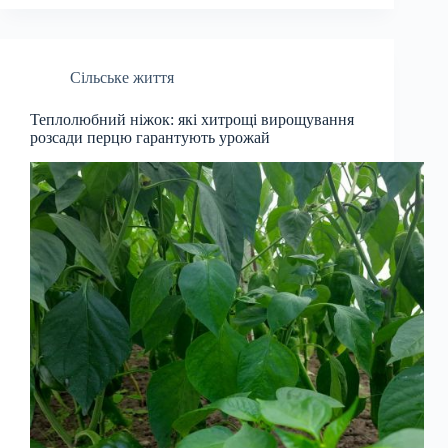
Сільське життя
Теплолюбний ніжок: які хитрощі вирощування
розсади перцю гарантують урожай