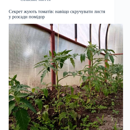
Секрет жують томатів: навіщо скручувати листя
у розсади помідор