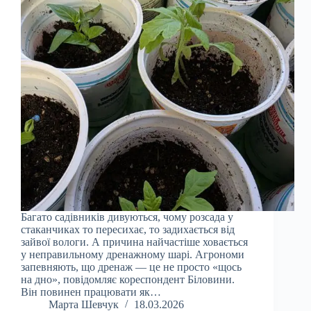
Багато садівників дивуються, чому розсада у
стаканчиках то пересихає, то задихається від
зайвої вологи. А причина найчастіше ховається
у неправильному дренажному шарі. Агрономи
запевняють, що дренаж — це не просто «щось
на дно», повідомляє кореспондент Біловини.
Він повинен працювати як…
Марта Шевчук
18.03.2026