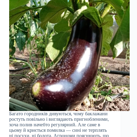
Багато городників дивуються, чому баклажани
ростуть повільно і виглядають пригнобленими,
хоча полив начебто регулярний. Але саме в
цьому й криється помилка — сині не терплять
ні посухи, ні болота. Агрономи пояснюють, що