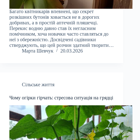
Багато квітникарів впевнені, що секрет
розкішних бутонів ховається не в дорогих
добривах, а в простій аптечній пляшечці.
Перекис водню давно став їх негласним
помічником, хоча новачки часто ставляться до
неї з обережністю. Досвідчені садівники
стверджують, що цей розчин здатний творити…
Марта Шевчук
20.03.2026
Сільське життя
Чому огірки гірчать: стресова ситуація на грядці