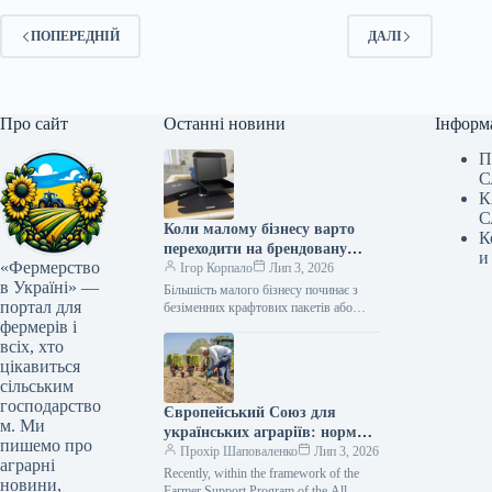
ПОПЕРЕДНІЙ
ДАЛІ
Про сайт
Останні новини
Інформ
П
С
К
С
Коли малому бізнесу варто
К
переходити на брендовану
и
«Фермерство
упаковку — і як це зробити
Ігор Корпало
Лип 3, 2026
в Україні» —
без великих витрат
Більшість малого бізнесу починає з
портал для
безіменних крафтових пакетів або
фермерів і
стандартних коробок. Це нормально на
старті. Але є момент, коли
всіх, хто
відсутність…
цікавиться
сільським
господарство
Європейський Союз для
м. Ми
українських аграріїв: норми
пишемо про
та зобов’язання
Прохір Шаповаленко
Лип 3, 2026
аграрні
Recently, within the framework of the
новини,
Farmer Support Program of the All-