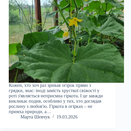
Кожен, хто хоч раз зривав огірок прямо з
грядки, знає: іноді замість хрусткої свіжості у
роті з'являється неприємна гіркота. І це завжди
викликає подив, особливо у тих, хто доглядав
рослину з любов'ю. Гіркота в огірках – не
примха природи, а…
Марта Шевчук
19.03.2026